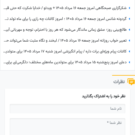
شکرگزاری صبحگاهی امروز جمعه 16 مرداد 1405 + ویدئو / خدایا شکرت که حتی قبل از رسیدن آرزوهایم، آرامشِ ایمان به اجابت را در دلم قرار دادی
گردونه شانس امروز جمعه 16 مرداد 1405 ؛ امروز کائنات چه رازی را برای ماه تولد تو فاش کرده؟
طالع‌بینی روز؛ عشق زمانی ماندگار می‌شود که هر روز با احترام، توجه و مهربانی آبیاری شود / جمعه 16 مرداد 1405
تعبیر خواب روزانه امروز جمعه 16 مرداد 1405 / لبخند و نگاه مثبت شما می‌تواند حال خودتان و اطرافیانتان را بهتر کند
کائنات پیام ویژه‌ای برات داره / پیام انگیزشی امروز شنبه 17 مرداد 1405 برای متولدین فروردین تا اسفند: امروز با حفظ تمرکز و پشتکار، یک گام دیگر به خواسته‌هایتان نزدیک می‌شوید + ویدئو
دعای امروز پنج‌شنبه 15 مرداد 1405 برای متولدین ماه‌های مختلف؛ دلگرمی‌ای برای هر کس که در آرزوها و نیازهای زندگی مانده است
نظرات
نظر خود را به اشتراک بگذارید