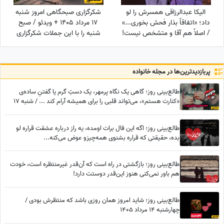
الیکا عبدالرزاقی همسرش را لو
شکرگزاری صبحگاهی امروز شنبه
داد؛ «اتفاقاً بذار فحش بخوری...»
17 مرداد 1405 + ویدئو / صبح
/ اصلاً هم آقا و متشخص نیست!
شنبه را با این جملات شکرگزاری
آغاز کن؛ شاید امروز بهترین خبر
در انتظارت باشد
پربازدید‌ترین‌ها در مجله خانواده
طالع‌بینی روز؛ گاهی یک نگاه پرمهر، یک دستِ گرم یا گفتنِ ساده‌ی
«کنارت هستم»، می‌تواند قلبی را برای همیشه آرام کند ... / شنبه 17
مرداد 1405
طالع‌بینی روز؛ اگه این فال برات اومده، یه راز درباره عشقت قراره لو
بده، حقیقتی که قراره بشنوی همه‌چیزو عوض می‌کنه...
طالع‌بینی روز؛ بازگشتی در راه است که آن‌قدر غیرمنتظره است، خودت
هم باور نمی‌کنی هنوز این‌قدر دوستت دارد!
طالع‌بینی روز؛ شاید امروز همان روزی باشد که منتظرش بودی /
چهارشنبه 14 مرداد 1405