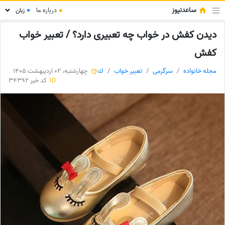
ساعدنیوز
●
درباره ما
●
دیدن کفش در خواب چه تعبیری دارد؟ / تعبیر خواب
کفش
مجله خانواده
سرگرمی
تعبیر خواب
ك
چهارشنبه، 02 اردیبهشت 1405
ID
کد خبر 34392