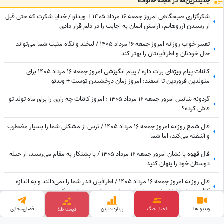
جدید‌ترین‌ها در مجله خانواده
شکرگزاری صبحگاهی امروز جمعه 16 مرداد 1405 + ویدئو / خدایا شکرت که حتی قبل
از رسیدن آرزوهایم، آرامشِ ایمان به اجابت را در دلم قرار دادی
تعبیر خواب روزانه امروز جمعه 16 مرداد 1405 / لبخند و نگاه مثبت شما می‌تواند
حال خودتان و اطرافیانتان را بهتر کند
کائنات پیام ویژه‌ای برات داره / پیام انگیزشی امروز جمعه 16 مرداد 1405 برای
متولدین فروردین تا اسفند: امروز زمان درخشیدن توست + ویدئو
گردونه شانس امروز جمعه 16 مرداد 1405 ؛ امروز کائنات چه رازی را برای ماه تولد تو
فاش کرده؟
فال شمع روزانه امروز جمعه 16 مرداد 1405 / ترس از مشکلی شما را بسیار مضطرب
و آشفته می‌کند، اما شما
فال قهوه با نشان امروز جمعه 16 مرداد 1405 / با پشتکار به مقام می‌رسید، از حیله
دوستان خود را پنهان کنید
فال روزانه امروز جمعه 16 مرداد 1405 / اطرافیان قدر شما را نمی‌دانند و به اندازه
کافی به شما ارزش نمی‌دهند، اما به زودی متوجه می‌شوید که ...
فال انبیاء روزانه امروز جمعه 16 مرداد 1405 / بدان که چیزی از دست تو رفته که به
ویدیو ها
اخبار جنگ
پربازدید‌ترین
قیمت طلا
فضای‌مجازی
سبب آن غم و اندوه می‌خوری، اما ...