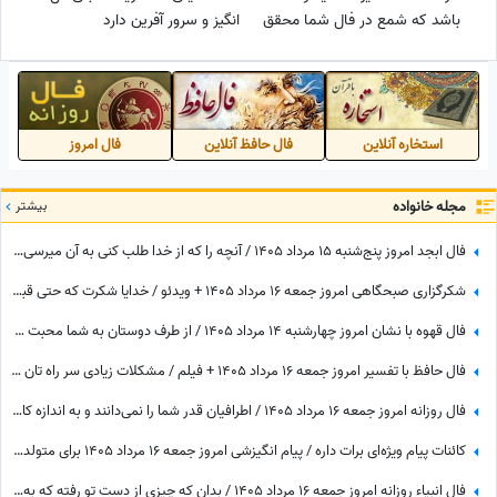
باشد که شمع در فال شما محقق
انگیز و سرور آفرین دارد
شدن یک آرزوست و بر آورده شدن
حاجت
استخاره آنلاین
فال حافظ آنلاین
فال امروز
مجله خانواده
بیشتر
فال ابجد امروز پنج‌شنبه 15 مرداد 1405 / آنچه را که از خدا طلب کنی به آن میرسی اما ...
شکرگزاری صبحگاهی امروز جمعه 16 مرداد 1405 + ویدئو / خدایا شکرت که حتی قبل از رسیدن آرزوهایم، آرامشِ ایمان به اجابت را در دلم قرار دادی
فال قهوه با نشان امروز چهارشنبه 14 مرداد 1405 / از طرف دوستان به شما محبت می‌شود و هدیه گرانبهایی دریافت خواهید کرد
فال حافظ با تفسیر امروز جمعه 16 مرداد 1405 + فیلم / مشکلات زیادی سر راه تان وجود دارد اما ...
فال روزانه امروز جمعه 16 مرداد 1405 / اطرافیان قدر شما را نمی‌دانند و به اندازه کافی به شما ارزش نمی‌دهند، اما به زودی متوجه می‌شوید که ...
کائنات پیام ویژه‌ای برات داره / پیام انگیزشی امروز جمعه 16 مرداد 1405 برای متولدین فروردین تا اسفند: امروز زمان درخشیدن توست + ویدئو
فال انبیاء روزانه امروز جمعه 16 مرداد 1405 / بدان که چیزی از دست تو رفته که به سبب آن غم و اندوه می‌خوری، اما ...