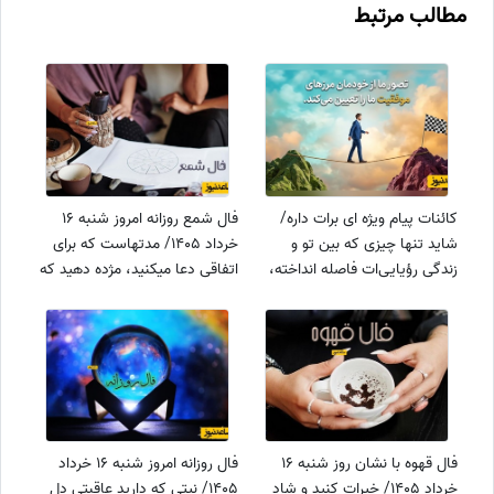
مطالب مرتبط
کائنات پیام ویژه ای برات داره/
فال شمع روزانه امروز شنبه 16
شاید تنها چیزی که بین تو و
خرداد 1405/ مدتهاست که برای
زندگی رؤیایی‌ات فاصله انداخته،
اتفاقی دعا میکنید، مژده دهید که
همان اولین قدمی باشد که
بزودی خبرهای خوشی در رابطه با
برنداشته‌ای/ پیام انگیزشی امروز +
نیت قلبیتان به شما میرسد
ویدئو
فال قهوه با نشان روز شنبه 16
فال روزانه امروز شنبه 16 خرداد
خرداد 1405/ خیرات کنید و شاد
1405/ نیتی که دارید عاقبتی دل