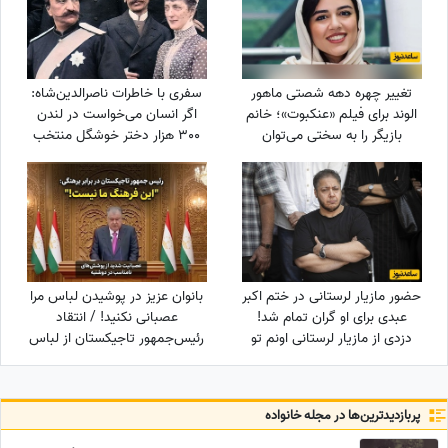
تغییر چهره دهه شصتی ماهور
سفری با خاطرات ناصرالدین‌شاه:
الوند برای فیلم «عنکبوت»؛ خانم
اگر انسان می‌خواست در لندن
بازیگر را به سختی می‌توان
300 هزار دختر خوشگل منتخب
شناخت + عکس
می‌کرد، خیلی اوضاع غریبی بود/
خیلی خیلی تماشا کردیم
حضور مازیار لرستانی در ختم اکبر
بانوان عزیز در پوشیدن لباس مرا
عبدی برای او گران تمام شد!
عصبانی نکنید! / انتقاد
دزدی از مازیار لرستانی اونم تو
رئیس‌جمهور تاجیکستان از لباس
روز روشن!
زنان در این کشور: ناخن‌های
رنگ‌شده و لباس‌های تا زیر زانو یا
لخت چه معنایی دارد؟
پربازدید‌ترین‌ها در مجله خانواده