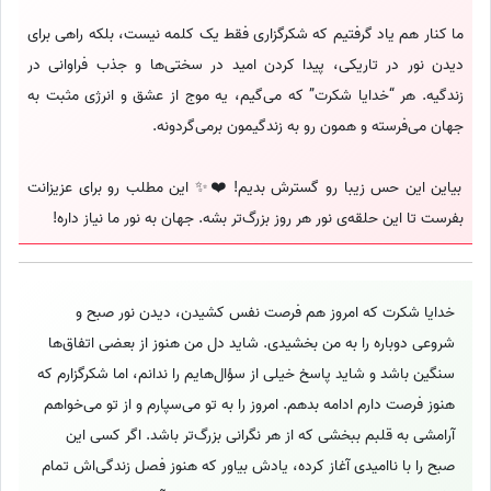
ما کنار هم یاد گرفتیم که شکرگزاری فقط یک کلمه نیست، بلکه راهی برای
دیدن نور در تاریکی، پیدا کردن امید در سختی‌ها و جذب فراوانی در
زندگیه. هر “خدایا شکرت” که می‌گیم، یه موج از عشق و انرژی مثبت به
جهان می‌فرسته و همون رو به زندگیمون برمی‌گردونه.
بیاین این حس زیبا رو گسترش بدیم! ❤️✨ این مطلب رو برای عزیزانت
بفرست تا این حلقه‌ی نور هر روز بزرگ‌تر بشه. جهان به نور ما نیاز داره!
خدایا شکرت که امروز هم فرصت نفس کشیدن، دیدن نور صبح و
شروعی دوباره را به من بخشیدی. شاید دل من هنوز از بعضی اتفاق‌ها
سنگین باشد و شاید پاسخ خیلی از سؤال‌هایم را ندانم، اما شکرگزارم که
هنوز فرصت دارم ادامه بدهم. امروز را به تو می‌سپارم و از تو می‌خواهم
آرامشی به قلبم ببخشی که از هر نگرانی بزرگ‌تر باشد. اگر کسی این
صبح را با ناامیدی آغاز کرده، یادش بیاور که هنوز فصل زندگی‌اش تمام