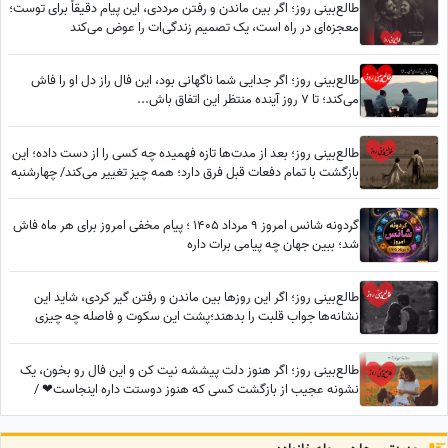
طالع‌بینی روز؛ اگر بین ماندن و رفتن مرددی، این پیام دقیقاً برای توست؛
معجزه‌ای در راه است، یک تصمیم زندگی‌ات را عوض می‌کند
طالع‌بینی روز؛ اگر جدایی شما ناگهانی بود، این فال راز دل او را فاش
می‌کند؛ تا 7 روز آینده منتظر این اتفاق باش...
طالع‌بینی روز؛ بعد از مدت‌ها تازه فهمیده چه کسی را از دست داده؛ این
بازگشت با تمام دفعات قبل فرق دارد؛ همه چیز تغییر می‌کند/ چهارشنبه
7 مرداد 1405
گردونه شانس امروز 9 مرداد 1405 ؛ پیام مخفی امروز برای هر ماه فاش
شد؛ ببین جهان چه پیامی برات داره
طالع‌بینی روز؛ اگر این روزها بین ماندن و رفتن گیر کردی، شاید این
نشانه‌ها جواب قلبت را بدهند؛پشت این سکوت و فاصله چه چیزی
پنهان شده؟
طالع‌بینی روز؛ اگر هنوز دلت پیششه نیت کن و این فال رو بخون، یک
نشونه عجیب از بازگشت کسی که هنوز دوستت داره اینجاست❤ /
سه‌شنبه 6 مرداد 1405