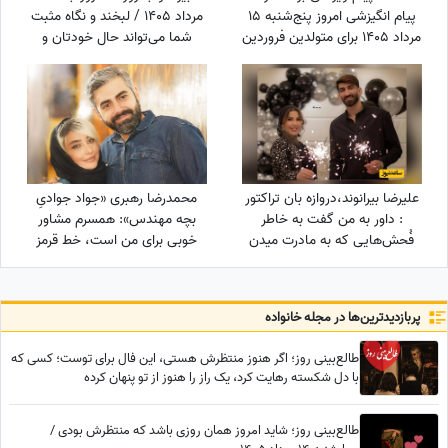
پیام انگیزشی امروز پنج‌شنبه 15
مرداد 1405 / لبخند و نگاه مثبت
مرداد 1405 برای متولدین فروردین
شما می‌تواند حال خودتان و
تا اسفند: هرگز، هرگز تسلیم نشو
اطرافیانتان را بهتر کند
+ ویدئو
علیرضا بیرانوند،دروازه بان تراکتور
محمدرضا رهبری «جواد جوادیِ
: داور به من گفت به خاطر
بچه مهندس»: همسرم مشاور
فُحش‌هایی که به مادرت میدن
خوبی برای من است، خط قرمز
بهت کارت نمیدم!/ ما حواله
من خانوادمه/عروسی خواهرم
ماشین نگرفتیم
دائم استرس داشتم که مبادا
فیلم یا عکسی از من گرفته شود
پربازدید‌ترین‌ها در مجله خانواده
و بعدا برای من دردسر ایجاد کند!
طالع‌بینی روز؛ اگر هنوز منتظرش هستی، این فال برای توست؛ کسی که
با دل شکسته رهایت کرد، یک راز را هنوز از تو پنهان کرده
طالع‌بینی روز؛ شاید امروز همان روزی باشد که منتظرش بودی /