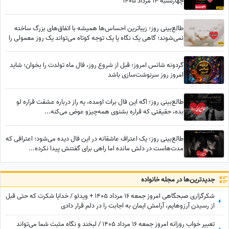
چهارشنبه 14 مرداد 1405
طالع‌بینی روز؛ زیباترین احساس‌ها همیشه با اتفاق‌های بزرگ ساخته
نمی‌شوند؛ گاهی یک نگاه یا یک توجه کوتاه می‌تواند یک روز معمولی را
به خاطره‌ای خاص تبدیل کند / پنج‌شنبه 15 مرداد 1405
گردونه شانس امروز؛ قبل از شروع روز، فال ماه تولدت را بخوان؛ شاید
امروز روز سرنوشت‌سازی باشد
طالع‌بینی روز؛ اگه این فال برات اومده، یه راز درباره عشقت قراره لو
بده، حقیقتی که قراره بشنوی همه‌چیزو عوض می‌کنه...
طالع‌بینی روز؛ یک اعتراف عاشقانه در این فال دیده می‌شود؛ اعترافی که
مدت‌هاست در دلش مانده اما راهی برای گفتنش پیدا نکرده...
جدید‌ترین‌ها در مجله خانواده
شکرگزاری صبحگاهی امروز جمعه 16 مرداد 1405 + ویدئو / خدایا شکرت که حتی قبل
از رسیدن آرزوهایم، آرامشِ ایمان به اجابت را در دلم قرار دادی
تعبیر خواب روزانه امروز جمعه 16 مرداد 1405 / لبخند و نگاه مثبت شما می‌تواند