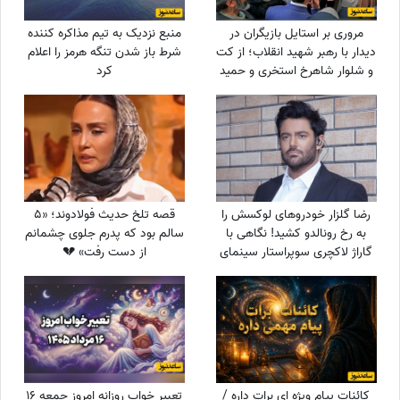
مروری بر استایل بازیگران در
منبع نزدیک به تیم مذاکره کننده
دیدار با رهبر شهید انقلاب؛ از کت
شرط باز شدن تنگه هرمز را اعلام
و شلوار شاهرخ استخری و حمید
کرد
لولایی تا شلوار جین شهاب
حسینی و حجاب کامل الهام
حمیدی و بهاره افشاری با
مقنعه+عکس
رضا گلزار خودروهای لوکسش را
قصه تلخ حدیث فولادوند؛ «5
به رخ رونالدو کشید! نگاهی با
سالم بود که پدرم جلوی چشمانم
گاراژ لاکچری سوپراستار سینمای
از دست رفت» 💔
ایران+عکس
کائنات پیام ویژه ای برات داره /
تعبیر خواب روزانه امروز جمعه 16