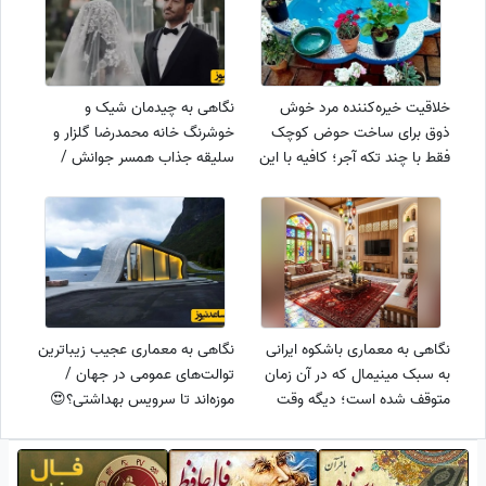
خلاقیت خیره‌کننده مرد خوش
نگاهی به چیدمان شیک و
ذوق برای ساخت حوض کوچک
خوشرنگ خانه محمدرضا گلزار و
فقط با چند تکه آجر؛ کافیه با این
سلیقه جذاب همسر جوانش /
ترفند شوهرعمه‌ای سه سوته کاری
رونمایی آقای سوپراستار از ویلای
کنی کارستون / دست مریزاد
لوکسش در دبی در کنار پدرزنش
عجب چیزی به ذهنش رسید +
ویدئو
نگاهی به معماری باشکوه ایرانی
نگاهی به معماری عجیب زیباترین
به سبک مینیمال که در آن زمان
توالت‌های عمومی در جهان /
متوقف شده است؛ دیگه وقت
موزه‌اند تا سرویس بهداشتی؟😍
دکوراسیون‌های بی‌روح تمام شده
/ عاشق این سبک می‌شوید!