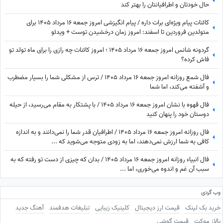
حال خودتان و اطرافیانتان را بهتر کند
کائنات پیام ویژه‌ای برات داره / پیام انگیزشی امروز جمعه 16 مرداد 1405 برای
متولدین فروردین تا اسفند: امروز زمان درخشیدن توست + ویدئو
گردونه شانس امروز جمعه 16 مرداد 1405 ؛ امروز کائنات چه رازی را برای ماه تولد تو
فاش کرده؟
فال شمع روزانه امروز جمعه 16 مرداد 1405 / ترس از مشکلی شما را بسیار مضطرب
و آشفته می‌کند، اما شما
فال قهوه با نشان امروز جمعه 16 مرداد 1405 / با پشتکار به مقام می‌رسید، از حیله
دوستان خود را پنهان کنید
فال روزانه امروز جمعه 16 مرداد 1405 / اطرافیان قدر شما را نمی‌دانند و به اندازه
کافی به شما ارزش نمی‌دهند، اما به زودی متوجه می‌شوید که ...
فال انبیاء روزانه امروز جمعه 16 مرداد 1405 / بدان که چیزی از دست تو رفته که به
سبب آن غم و اندوه می‌خوری، اما ...
وب گردی
خرید بک لینک
قیمت ارز دیجیتال
کلینیک زیبایی
تبلیغات هدفمند
آهنگ جدید
پالاز موکت
قیمت گوشی