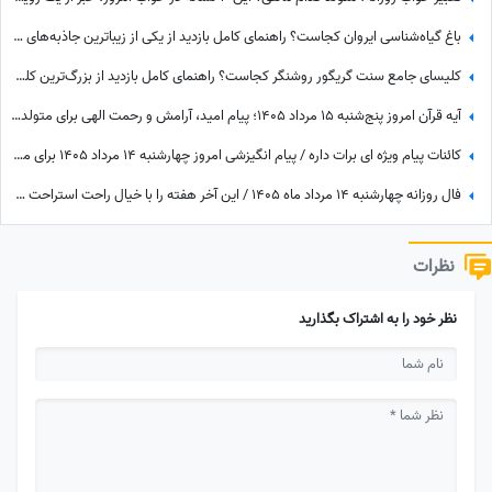
باغ گیاه‌شناسی ایروان کجاست؟ راهنمای کامل بازدید از یکی از زیباترین جاذبه‌های طبیعی ارمنستان، مسیر دسترسی، امکانات و بهترین زمان سفر
کلیسای جامع سنت گریگور روشنگر کجاست؟ راهنمای کامل بازدید از بزرگ‌ترین کلیسای ارمنستان، تاریخچه، معماری و آدرس
آیه قرآن امروز پنج‌شنبه 15 مرداد 1405؛ پیام امید، آرامش و رحمت الهی برای متولدین ماه‌های مختلف
کائنات پیام ویژه ای برات داره / پیام انگیزشی امروز چهارشنبه 14 مرداد 1405 برای متولدین فروردین تا اسفند: اگر می‌خواهیش رهاش نکن + ویدئو
فال روزانه چهارشنبه 14 مرداد ماه 1405 / این آخر هفته را با خیال راحت استراحت کنید و خوش بگذرانید
نظرات
نظر خود را به اشتراک بگذارید