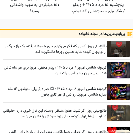
پنج‌شنبه 15 مرداد 1405 + ویدئو
150 میلیاردی به مجید واشقانی
/ شکر برای معجزه‌هایی که دیدم،
رسید!
برای نعمت‌هایی که هنوز
ندیده‌ام، و برای آرزوهایی که
همین حالا در مسیر رسیدن به
پربازدید‌ترین‌ها در مجله خانواده
من هستند
طالع‌بینی روز؛ کسی که فکر می‌کردی برای همیشه رفته، یک راز بزرگ را
از تو پنهان کرده؛ شاید همین روزها غافلگیرت کند
گردونه شانس امروز 9 مرداد 1405 ؛ پیام مخفی امروز برای هر ماه فاش
شد؛ ببین جهان چه پیامی برات داره
گردونه شانس امروز 8 مرداد 1405 ؛ 💥 خبر داغ برای متولدین 12 ماه
سال؛ شانس امروزت رو قبل از هر کاری بخون
طالع‌بینی روز؛ اگر قلبت هنوز منتظر اوست، این فال خبری دارد، حقیقتی
که او سال‌ها پنهان کرده، خیلی زود خودش را نشان می‌دهد...
طالع‌بینی روز؛ اگر جدایی شما ناگهانی بود، این فال راز دل او را فاش