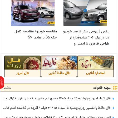
عکس | بررسی صفر تا صد خودرو
مقایسه خودرو/ مقایسه کامل
دنا در برابر 206 صندوقدار؛ از
جک S5 با هایما S7
طراحی ظاهری تا ایمنی و
آپشن‌های رفاهی
استخاره آنلاین
فال حافظ آنلاین
فال امروز
مجله خانواده
بیشتر
فال انبیاء امروز چهارشنبه 14 مرداد 1405 / هیچ غم مخور و یک دل باش . نگرانی داری ولیکن در دل خود غم راه مده
فال حافظ با تفسیر روز پنج‌شنبه 15 مرداد 1405 + فیلم / اگرچه در گذشته اشتباهاتی انجام داده اید اما به زودی دوران غم و اندوه تمام می شود
تعبیر خواب روزانه؛ متولد کدام ماهی؟ این 3 نشانه در خواب امروز، خبر از یک رویداد بزرگ می‌دهند! / پنج‌شنبه 15 مرداد 1405