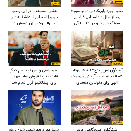
تغییر چهره باورنکردنی «بانو سویا»
عشق ممنوعه را در این ویدیو
بعد از سال‌ها؛ استایل غواصی
ببینید| لحظاتی از عاشقانه‌های
سونگ جی هیو در 44 سالگی
بصیرالملوک و زن دومش در
سوژه شد
بامداد خمار؛ از مشاعره دلبرانه
تا....
آیه قرآن امروز پنج‌شنبه 15 مرداد
عذرخواهی رئیس فیفا هم دیگر
1405؛ پیام امید، آرامش و رحمت
فایده ندارد! فروش جام جهانی
الهی برای متولدین ماه‌های
برای اینفانتینو گران تمام شد
مختلف
شکرگزاری صبحگاهی امروز
سینا مهراد هم شهید شد/ پروژه