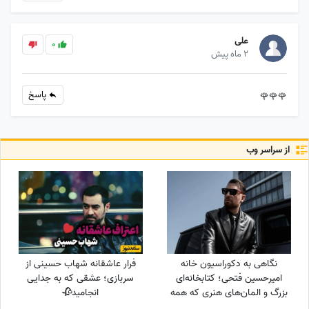
علی
0
2 ماه پیش
پاسخ
🌹🌹🌹
از سراسر وب
نگاهی به دکوراسیون خانه
فرار عاشقانه شهاب حسینی از
امیرحسین فتحی؛ کتابخانه‌ای
سربازی؛ عشقی که به جدایی
بزرگ و المان‌های هنری که همه
انجامید🥀
را غافلگیر کرد/ بیخود نیست