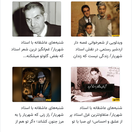
ویدئویی از شعرخوانی غصه دار
شنبه‌های عاشقانه با استاد
اردشیر رستمی در نقش استاد
شهریار/ غم‌انگیز ترین شعر استاد
شهریار/ زندگی نیست که زندان
که بغض گلوتو میشکنه...
مکافات است...
زندگانیم و زمین زندان ماست،
زندگانی درد بی درمان ماست...+
ویدئو
شنبه‌های عاشقانه با استاد
شنبه‌های عاشقانه با استاد
شهریار/ متفاوتترین غزل استاد پر
شهریار/ راز زنی که شهریار را به
از عشق و احساس؛ ای صبا با تو
مرز جنون کشاند؛ «گر تو هم از
چه گفتند که خاموش شدی +
من گریزی وای بر احوال من» +