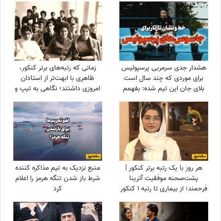
بهش میگن آقازاده سینمای ایران
هشدار جدی سرمربی پرسپولیس
زمانی که رتبه‌های برتر کنکور،
برای موردی که چند سال است
ظاهری با ابهت‌تر از استادان
بلای جان این تیم شده: بفهمم
امروزی داشتند؛ نگاهی به تیپ و
برخورد جدی می‌کنم
استایل رتبه‌های برتر کنکور سال
1354 + عکس
هر روز با یک رتبه برتر کنکور |
منبع نزدیک به تیم مذاکره کننده
پشت‌صحنه موفقیت آترینا
شرط باز شدن تنگه هرمز را اعلام
فرحمند؛ از بیماری تا رتبه 1 کنکور
کرد
تجربی