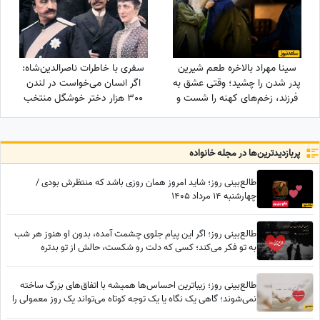
سینا مهراد بالاخره طعم شیرین
سفری با خاطرات ناصرالدین‌شاه:
پدر شدن را چشید؛ وقتی عشق به
اگر انسان می‌خواست در لندن
فرزند، زخم‌های کهنه را شست و
300 هزار دختر خوشگل منتخب
در نهایت همان چیزی نصیبش
می‌کرد، خیلی اوضاع غریبی بود/
شد که مردها از زندگی
خیلی خیلی تماشا کردیم
می‌خواهند!
پربازدید‌ترین‌ها در مجله خانواده
طالع‌بینی روز؛ شاید امروز همان روزی باشد که منتظرش بودی /
چهارشنبه 14 مرداد 1405
طالع‌بینی روز؛ اگر این پیام جلوی چشمت آمده، بدون او هنوز هر شب
به تو فکر می‌کند؛ کسی که دلت رو شکست، حالش از تو بدتره
طالع‌بینی روز؛ زیباترین احساس‌ها همیشه با اتفاق‌های بزرگ ساخته
نمی‌شوند؛ گاهی یک نگاه یا یک توجه کوتاه می‌تواند یک روز معمولی را
به خاطره‌ای خاص تبدیل کند / پنج‌شنبه 15 مرداد 1405