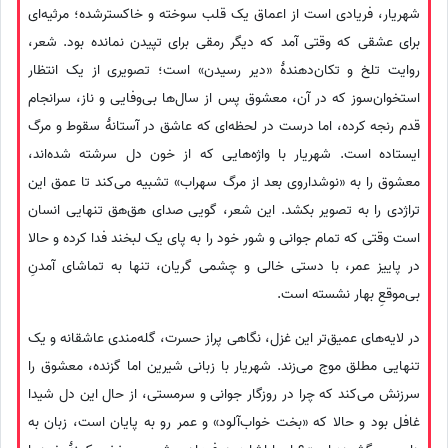
شهریار، فریادی است از اعماق یک قلب سوخته و خاکسترشده؛ مرثیه‌ای
برای عشقی که وقتی آمد که دیگر رمقی برای تپیدن نمانده بود. شعر،
روایت تلخ و تکان‌دهندهٔ «دیر رسیدن» است؛ تصویری از یک انتظار
استخوان‌سوز که در آن، معشوق پس از سال‌ها بی‌وفایی و ناز، سرانجام
قدم رنجه کرده، اما درست در لحظه‌ای که عاشق در آستانهٔ سقوط و مرگ
ایستاده است. شهریار با واژه‌هایی که از خون دل سرشته شده‌اند،
معشوق را به «نوشداروی بعد از مرگ سهراب» تشبیه می‌کند تا عمق این
تراژدی را به تصویر بکشد. این شعر، گویی صدای هق‌هق تنهایی انسان
است وقتی که تمام جوانی و شور خود را به پای یک لبخند فدا کرده و حالا
در پاییز عمر، با دستی خالی و چشمی گریان، تنها به تماشای آمدنِ
بی‌موقعِ بهار نشسته است.
در لایه‌های عمیق‌تر این غزل، نگاهی پراز حسرت، گله‌مندی عاشقانه و یک
تنهایی مطلق موج می‌زند. شهریار با زبانی شیرین اما گزنده، معشوق را
سرزنش می‌کند که چرا در روزگار جوانی و سرمستی، از حال این دل شیدا
غافل بود و حالا که «بخت خواب‌آلود» و عمر رو به پایان است، زبان به