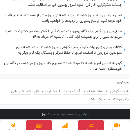
جملات شکرگزاری آغاز کن؛ شاید امروز بهترین خبر در انتظارت باشد
تعبیر خواب روزانه امروز شنبه 17 مرداد 1405 / امروز بیش از همیشه به ندای قلب
خود توجه کنید؛ پاسخ بسیاری از تردیدها را خواهید یافت
طالع‌بینی روز؛ گاهی یک نگاه پرمهر، یک دستِ گرم یا گفتنِ ساده‌ی «کنارت هستم»،
می‌تواند قلبی را برای همیشه آرام کند ... / شنبه 17 مرداد 1405
کائنات پیام ویژه‌ای برات داره / پیام انگیزشی امروز شنبه 17 مرداد 1405 برای
متولدین فروردین تا اسفند: امروز با حفظ تمرکز و پشتکار، یک گام دیگر به
خواسته‌هایتان نزدیک می‌شوید + ویدئو
گردونه شانس امروز شنبه 17 مرداد 1405؛ تغییری که امروز رخ می‌دهد، در نگاه اول
غیرمنتظره است اما ...
وب گردی
قیمت گوشی
تبلیغات هدفمند
آهنگ جدید
قیمت ارز دیجیتال
کلینیک زیبایی
پالاز موکت
خرید بک لینک
طراحی و توسعه توسط
ساعدنیوز