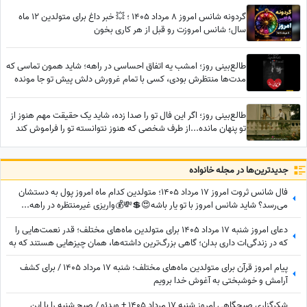
گردونه شانس امروز 8 مرداد 1405 ؛ 💥 خبر داغ برای متولدین 12 ماه
سال؛ شانس امروزت رو قبل از هر کاری بخون
طالع‌بینی روز؛ امشب یه اتفاق احساسی در راهه؛ شاید همون تماسی که
مدت‌ها منتظرش بودی، کسی با تمام غرورش دلش پیش تو جا مونده
طالع‌بینی روز؛ اگر این فال تو را صدا زده، شاید یک حقیقت مهم هنوز از
تو پنهان مانده...از طرف شخصی که هنوز نتوانسته تو را فراموش کند
جدید‌ترین‌ها در مجله خانواده
فال شانس ثروت امروز 17 مرداد 1405؛ متولدین کدام ماه امروز پول به دستشان
می‌رسد؟ شاید شانس امروز با تو یار باشه😍💲💸💰واریزی غیرمنتظره در راهه...
دعای امروز شنبه 17 مرداد 1405 برای متولدین ماه‌های مختلف؛ قدر نعمت‌هایی را
که در زندگی‌ات داری بدان؛ گاهی بزرگ‌ترین داشته‌ها، همان چیزهایی هستند که به
آن‌ها عادت کرده‌ایم.
پیام امروز قرآن برای متولدین ماه‌های مختلف؛ شنبه 17 مرداد 1405 / برای کشف
آرامش و خوشبختی به آغوش خدا برویم
شکرگزاری صبحگاهی امروز شنبه 17 مرداد 1405 + ویدئو / صبح شنبه را با این