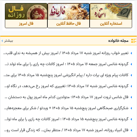
ویدئو
فیلم
استخاره آنلاین
فال حافظ آنلاین
فال امروز
مجله خانواده
بیشتر
تعبیر خواب روزانه امروز شنبه 17 مرداد 1405 / امروز بیش از همیشه به ندای قلب خود توجه کنید؛ پاسخ بسیاری از تردیدها را خواهید یافت
گردونه شانس امروز جمعه 16 مرداد 1405 ؛ امروز کائنات چه رازی را برای ماه تولد تو فاش کرده؟
کائنات پیام ویژه ای برات داره / پیام انگیزشی امروز پنج‌شنبه 15 مرداد 1405 برای متولدین فروردین تا اسفند: هرگز، هرگز تسلیم نشو + ویدئو
گردونه شانس امروز شنبه 17 مرداد 1405؛ تغییری که امروز رخ می‌دهد، در نگاه اول غیرمنتظره است اما ...
فال شانس ثروت امروز 17 مرداد 1405؛ متولدین کدام ماه امروز پول به دستشان می‌رسد؟ شاید شانس امروز با تو یار باشه😍💲💸💰واریزی غیرمنتظره در راهه...
شکرگزاری صبحگاهی امروز پنج‌شنبه 15 مرداد 1405 + ویدئو / شکر برای معجزه‌هایی که دیدم، برای نعمت‌هایی که هنوز ندیده‌ام، و برای آرزوهایی که همین حالا در مسیر رسیدن به من هستند
گردونه شانس امروز پنج‌شنبه 15 مرداد 1405 ؛ امروز کائنات چه رازی را برای ماه تولد تو فاش کرده؟
فال انبیاء روزانه، امروز شنبه 17 مرداد 1405 / منتظر بمان… که زندگی قرار است روی مهربانش را به تو نشان دهد. خبرهای خوش، در راه‌اند