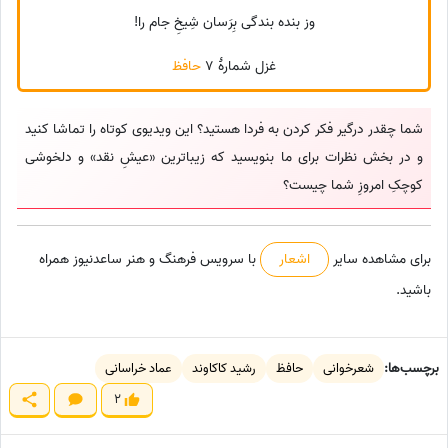
وز بنده بندگی بِرَسان شِیخِ جام را!
غزل شمارهٔ 7
حافظ
شما چقدر درگیر فکر کردن به فردا هستید؟ این ویدیوی کوتاه را تماشا کنید
و در بخش نظرات برای ما بنویسید که زیباترین «عیشِ نقد» و دلخوشی
کوچکِ امروزِ شما چیست؟
برای مشاهده سایر
اشعار
با سرویس فرهنگ و هنر ساعدنیوز همراه
باشید.
برچسب‌ها:
شعرخوانی
حافظ
رشید کاکاوند
عماد خراسانی
2