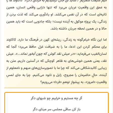
آنیم غنیمت شمریم / شاید ای جان نرسیدیم به فردای دگر»
. کاکاوند ما را
به عمق این واقعیتِ عریان می‌برد که تنها دارایی واقعی انسان، همین
ثانیه‌ای است که در آن نفس می‌کشد. او یادآوری می‌کند که لذت بردن از
زندگی، یک پروژه موکول به آینده نیست؛ بلکه جادویی است که باید همین
حالا و در همین لحظه جریان داشته باشد.
اما این نگاه خیام‌گونه به زندگی، ریشه‌ای کهن در فرهنگ ما دارد. کاکاوند
برای محکم کردن این ادعا، ما را به ضیافت غزل حافظ می‌برد؛ آنجا که
لسان‌الغیب می‌فرماید:
«در عیش نقد کوش که چون آبخور نماند...»
. عیش
نقد، یعنی همین خوشی‌های به ظاهر کوچکی که در آستین داریم. متن به
زیبایی کالبدشکافی می‌کند که چرا ما با تصویرسازی‌های مبهم و نامعلوم از
آینده، حالِ حاضرمان را مجروح، زایل و نابود می‌کنیم. چرا به جای لمسِ
واقعیتِ «امروز»، به پیشوازِ توهمِ «فردا» می‌رویم؟
گر چه مستیم و خرابیم چو شبهای دگر
باز کن ساقی مجلس سر مینای دگر