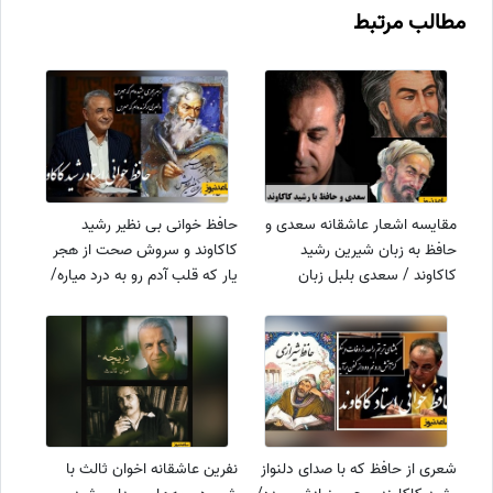
مطالب مرتبط
مقایسه اشعار عاشقانه سعدی و
حافظ خوانی بی نظیر رشید
حافظ به زبان شیرین رشید
کاکاوند و سروش صحت از هجر
کاکاوند / سعدی بلبل زبان
یار که قلب آدم رو به درد میاره/
معشوق بود ولی حافظ بی‌رحم بود
بی تو در کلبهٔ گداییِ خویش،
+ ویدئو
رنج‌هایی کشیده‌ام که مپرس+
ویدیو
شعری از حافظ که با صدای دلنواز
نفرین عاشقانه اخوان ثالث با