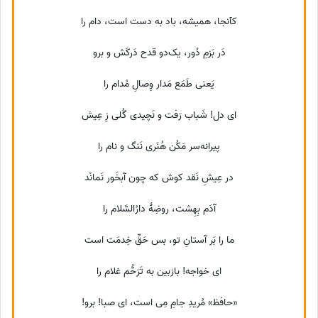
کآنجا، همیشه، باد به دست است، دام را
دَر بَزمِ دُور، یک‌دو قدح دَرکَش و برو
یَعنی طَمَع مَدار وِصالِ مُدام را
ای دل! شَباب رَفت و نَچیدی گُلی زِ عِیش
پیرانه‌‌سر مَکُن هُنَری نَنگ و نام را
در عِیشِ نَقد کوش که چون آبخَور نَمانْد
آدَم بِهِشت، روضِهٔ دارُالسَّلام را
ما را بَر آستانِ تو، بس حَقِّ خِدمَت است
ای خواجه! بازبین به تَرَحُّم غلام را
«حافظ» مُریدِ جامِ مِی است، ای صبا! برو!