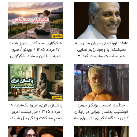
علاقه باورنکردنی مهران مدیری به
شکرگزاری صبحگاهی امروز شنبه
دمپختک؛ با وجود رژیم غذایی
17 مرداد 1405 + ویدئو / صبح
هم نتوانست مقاومت کند! +
شنبه را با این جملات شکرگزاری
ویدئو
آغاز کن؛ شاید امروز بهترین خبر
در انتظارت باشد
خلاقیت تحسین برانگیز پیرمرد
پاکسازی انرژی امروز یک‌شنبه 18
خوشتیپ بدنساز تهرانی در رایگان
مرداد 1405 / قرار نیست امروز
کردن باشگاه لاکچری اش برای 50
تمام مشکلات زندگی حل شوند،
سال به بالا حماسه آفرید +فیلم/
کافی است یک قدم برای آرام‌تر
عجب استایلی داری آقا محتشم
شدن برداری