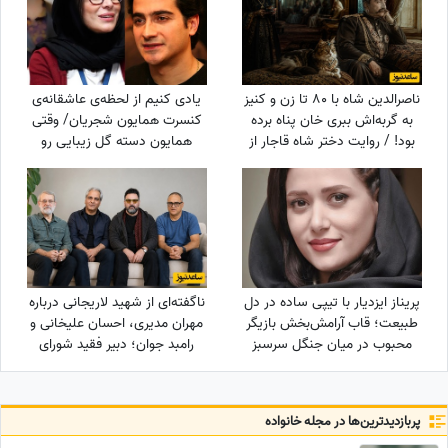
خودت یک پا هادی چوپان هستی
ناصرالدین شاه با 80 تا زن و کنیز
یادی کنیم از لحظه‌ی عاشقانه‌ی
به گربه‌اش ببری خان پناه برده
کنسرت همایون شجریان/ وقتی
بود! / روایت دختر شاه قاجار از
همایون دسته گل زیبایی رو
لایه‌های پنهان حرمسرای شاهی
تقدیم میکنه به سحر
دولت‌شاهی/ چه تیپ مینیمال و
شیکی زده سحر خانم!
پریناز ایزدیار با تیپی ساده در دل
ناگفته‌ای از شهید لاریجانی درباره
طبیعت؛ قاب آرامش‌بخش بازیگر
مهران مدیری، احسان علیخانی و
محبوب در میان جنگل سرسبز
رامبد جوان؛ دبیر فقید شورای
عالی امنیت ملی چه می‌خواست؟
پربازدید‌ترین‌ها در مجله خانواده