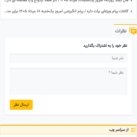
فال ابجد روزانه، امروز یک‌شنبه18 مرداد 1405 / اگر قصد ازدواج و یا معامله ای داری و یا قصد شراکت و سرمایه گذاری داری ...
کائنات پیام ویژه‌ای برات داره / پیام انگیزشی امروز یک‌شنبه 18 مرداد 1405 برای متولدین فروردین تا اسفند: یهو دیدی خدا خواست و شد ... + ویدئو
نظرات
نظر خود را به اشتراک بگذارید
ارسال نظر
از سراسر وب