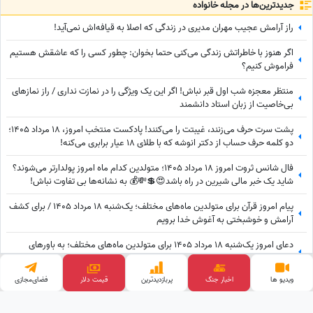
جدید‌ترین‌ها در مجله خانواده
راز آرامش عجیب مهران مدیری در زندگی که اصلا به قیافه‌اش نمی‌آید!
اگر هنوز با خاطراتش زندگی می‌کنی حتما بخوان: چطور کسی را که عاشقش هستیم
فراموش کنیم؟
منتظر معجزه شب اول قبر نباش! اگر این یک ویژگی را در نمازت نداری / راز نمازهای
بی‌خاصیت از زبان استاد دانشمند
پشت سرت حرف می‌زنند، غیبتت را می‌کنند! پادکست منتخب امروز، 18 مرداد 1405؛
دو کلمه حرف حساب از دکتر انوشه که با طلای 18 عیار برابری می‌کنه!
فال شانس ثروت امروز 18 مرداد 1405؛ متولدین کدام ماه امروز پولدارتر می‌شوند؟
شاید یک خبر مالی شیرین در راه باشد😍💲💸💰 به نشانه‌ها بی تفاوت نباش!
پیام امروز قرآن برای متولدین ماه‌های مختلف؛ یک‌شنبه 18 مرداد 1405 / برای کشف
آرامش و خوشبختی به آغوش خدا برویم
دعای امروز یک‌شنبه 18 مرداد 1405 برای متولدین ماه‌های مختلف؛ به باورهای
درستت پایبند بمان، حتی اگر دیگران آن را نپذیرند
ویدیو ها
اخبار جنگ
پربازدید‌ترین
قیمت طلا
فضای‌مجازی
تعبیر خواب روزانه امروز یک‌شنبه 18 مرداد 1405 / به ایده‌های متفاوت خود اعتماد
کنید؛ شاید همان فکری که ساده به نظر می‌رسد، ارزش بیشتری داشته باشد