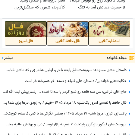
رشید کاکاوند روح رو نوازش میده/
شعر دریچه‌ها و صدای رشید
از حسرتِ دهانش آمد به تنگ
کاکاوند، شعری که سنگدل‌ترین
جانم، خود کامِ تنگدستان کی زان
آدم‌ها را هم موقع خداحافظی به
دهن برآید+ ویدئو
گریه می‌اندازد / نفرین به سفر که
هرچه کرد او کرد + ویدئو
استخاره آنلاین
فال حافظ آنلاین
فال امروز
مجله خانواده
بیشتر
داستان عشق ممنوعه؛ سرنوشت تلخ رابعه بلخی، اولین شاعر زنی که عاشق غلامش شد اما به دست برادرش کشته شد! و اشعاری که با خون نوشته شد
حکایت‌های خواندنی/ داستان های کلیله و دمنه؛ خر همیشه خر است
حاج آقای قرائتی؛ من سه قلعه رو فتح کردم با سه تا خنده ... رفتم پیش آیت الله اتاق بگیرم بهم اتاق ندادن گفتن ریش نداری.. خندوندمش با این خنده قانون عمامه و ریش رفت هوا..😂👌
فال حافظ با تفسیر امروز یک‌شنبه 18 مرداد 1405 +فیلم / به زودی درها برای شما باز می شود و به مقصود خود می رسید اما این ممکن است ...
پاکسازی انرژی امروز شنبه 17 مرداد 1405 / بعضی نگرانی‌ها با کمی فاصله، کوچک‌تر از چیزی می‌شوند که تصور می‌کردی
عروسک‌های فیگور بازیگران پایتخت 7 هم به بازار اومد / نقی و بهتاش عالیه مخصوصا با اون موز و پیانو و شهاب سنگ کنارش 😂+ ویدئو