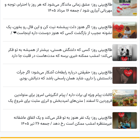
طالع‌بینی روز؛ عشق زمانی ماندگار می‌شود که هر روز با احترام، توجه و
مهربانی آبیاری شود / جمعه 16 مرداد 1405
طالع‌بینی روز؛ اگر هنوز دلت پیششه نیت کن و این فال رو بخون، یک
نشونه عجیب از بازگشت کسی که هنوز دوستت داره اینجاست❤ /
سه‌شنبه 6 مرداد 1405
طالع‌بینی روز؛ کسی که دلتنگش هستی، بیشتر از همیشه به تو فکر
می‌کند؛ امشب ممکنه خبری برسه که مدت‌هاست در قلبت جا دارد
طالع‌بینی روز؛ حقیقتی درباره رابطه‌ات آشکار می‌شود؛ اگر جرأت
دانستنش را داری، شاید همان پاسخی باشد که دنبالش بودی
کائنات پیام ویژه ای برات داره / پیام انگیزشی امروز برای متولدین
فروردین تا اسفند | متن‌های امیدبخش و انرژی مثبت برای شروع یک
روز عالی / پیام انگیزشی امروز جمعه 9 مرداد 1405 + ویدئو
طالع‌بینی روز؛ یک نفر هنوز به تو فکر می‌کند و یک اتفاق عاشقانه
غیرمنتظره امشب ممکن است رخ دهد / جمعه 26 تیر 1405