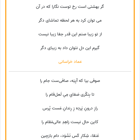
گر بهشتی است رخ توست نگارا که در آن
می توان کرد به هر لحظه تماشای دگر
از تو زیبا صنم این قدر جفا زیبا نیست
گیرم این دل نتوان داد به زیبای دگر
عماد خراسانی
صوفی بیا که آیِنِه، صافی‌ست جام را
تا بِنگَری صَفایِ مِیِ لَعل‌فام را
رازِ درونِ پَردِه زِ رِندانِ مَست پُرس
کاین حال نیست زاهِدِ عالی‌مَقام را
عَنقا، شِکارِ کَس نَشَوَد، دام بازچین