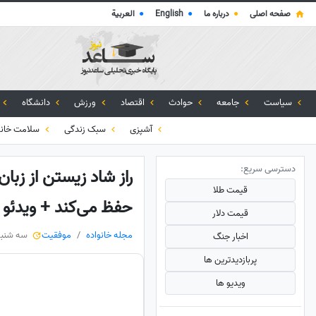
صفحه اصلی
●
درباره ما
●
English
●
العربية
سیاست
جامعه
حوادث
اقتصاد
ورزش
دانشگاه
آشپزی
سبک زندگی
سلامت خانو
دسترسی سریع:
راز شاد زیستن از زبا
قیمت طلا
حفظ می‌کند + ویدئو
قیمت دلار
مجله خانواده
موفقیت
سه شنبه، 19 خرداد 
اخبار جنگ
پربازدید‌ترین ها
ویدیو ها