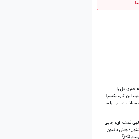
د!
 جوری دل را
یم این کارو بکنیم!
 سیلاب نیستی را سر
لهی قمشه ای: جایی
شنون/ وقتی باغبون
یدئو😂👌