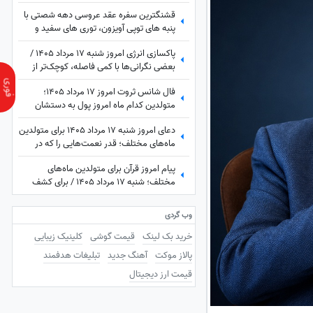
فروغ.. / حسین منصوری؛ من فکر میکردم که
قشنگترین سفره عقد عروسی دهه شصتی با
فروغ بیماری داره و گریه میکنه..
پنبه های توپی آویزون، توری های سفید و
صورتی، آینه و شمعدون طلایی و کیک با
پاکسازی انرژی امروز شنبه 17 مرداد 1405 /
دیزاین مخصوص همون روزا
بعضی نگرانی‌ها با کمی فاصله، کوچک‌تر از
چیزی می‌شوند که تصور می‌کردی
فال شانس ثروت امروز 17 مرداد 1405؛
متولدین کدام ماه امروز پول به دستشان
می‌رسد؟ شاید شانس امروز با تو یار باشه😍
دعای امروز شنبه 17 مرداد 1405 برای متولدین
💲💸💰واریزی غیرمنتظره در راهه...
ماه‌های مختلف؛ قدر نعمت‌هایی را که در
زندگی‌ات داری بدان؛ گاهی بزرگ‌ترین
پیام امروز قرآن برای متولدین ماه‌های
داشته‌ها، همان چیزهایی هستند که به آن‌ها
مختلف؛ شنبه 17 مرداد 1405 / برای کشف
عادت کرده‌ایم.
آرامش و خوشبختی به آغوش خدا برویم
وب گردی
خرید بک لینک
قیمت گوشی
کلینیک زیبایی
پالاز موکت
آهنگ جدید
تبلیغات هدفمند
قیمت ارز دیجیتال