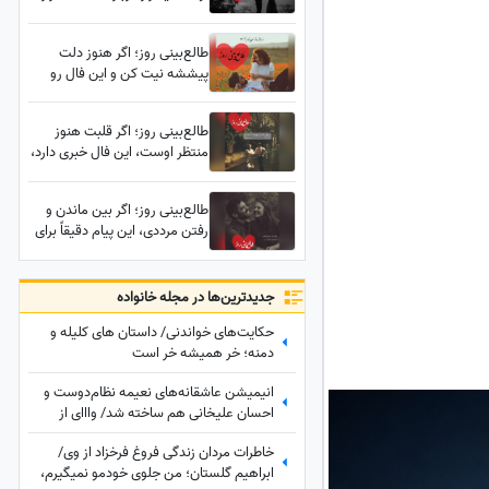
لو بده، حقیقتی که قراره بشنوی
همه‌چیزو عوض می‌کنه...
طالع‌بینی روز؛ اگر هنوز دلت
پیششه نیت کن و این فال رو
بخون، یک نشونه عجیب از
بازگشت کسی که هنوز دوستت
طالع‌بینی روز؛ اگر قلبت هنوز
داره اینجاست❤ / سه‌شنبه 6
منتظر اوست، این فال خبری دارد،
مرداد 1405
حقیقتی که او سال‌ها پنهان کرده،
خیلی زود خودش را نشان
طالع‌بینی روز؛ اگر بین ماندن و
می‌دهد...
رفتن مرددی، این پیام دقیقاً برای
توست؛ معجزه‌ای در راه است، یک
تصمیم زندگی‌ات را عوض می‌کند
جدید‌ترین‌ها در مجله خانواده
حکایت‌های خواندنی/ داستان های کلیله و
دمنه؛ خر همیشه خر است
انیمیشن عاشقانه‌های نعیمه نظام‌دوست و
احسان علیخانی هم ساخته شد/ وااای از
دست نعیمه و خنده‌هاش🤣
خاطرات مردان زندگی فروغ فرخزاد از وی/
ابراهیم گلستان؛ من جلوی خودمو نمیگیرم،