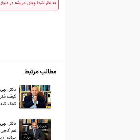
به نظر شما چطور می‌شه در دنیای ا
مطالب مرتبط
دکتر الهی
گرفت فکر 
کمک کنه 
بخونید معج
نکرده+ وی
دکتر الهی
غم گاهی 
میکنه آدم