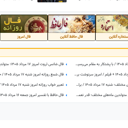
وس او تهی ست+ ویدیو
تخاره آنلاین
فال حافظ آنلاین
فال امروز
فال قهوه با نشان امروز جمعه 16 مرداد 1405 / با پشتکار به مقام می‌رسید، از حیله دوستان خود را پنهان کنید
فال حافظ با تفسیر امروز شنبه 17 مرداد 1405 + فیلم / امروز سرنوشت برایتان هدیه‌ای بزرگ کنار گذاشته؛ شادی و موفقیت خیلی زود درِ خانه‌تان را می‌زنند!
پیام امروز قرآن برای متولدین ماه‌های مختلف؛ شنبه 17 مرداد 1405 / برای کشف آرامش و خوشبختی به آغوش خدا برویم
دعای امروز شنبه 17 مرداد 1405 برای متولدین ماه‌های مختلف؛ قدر نعمت‌هایی را که در زندگی‌ات داری بدان؛ گاهی بزرگ‌ترین داشته‌ها، همان چیزهایی هستند که به آن‌ها عادت کرده‌ایم.