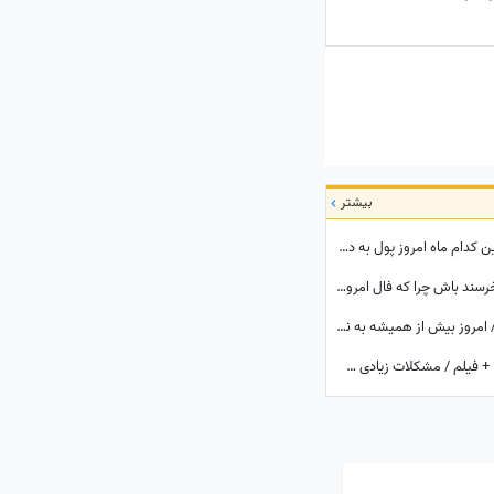
بیشتر
فال شانس ثروت امروز 17 مرداد 1405؛ متولدین کدام ماه امروز پول به دستشان می‌رسد؟ شاید شانس امروز با تو یار باشه😍💲💸💰واریزی غیرمنتظره در راهه...
فال شمع روزانه امروز شنبه 17 مرداد 1405 / خرسند باش چرا که فال امروزت با همیشه فرق داره، تغییر بزرگی در راهه، ثروت، عشق یا سفر
تعبیر خواب روزانه امروز شنبه 17 مرداد 1405 / امروز بیش از همیشه به ندای قلب خود توجه کنید؛ پاسخ بسیاری از تردیدها را خواهید یافت
فال حافظ با تفسیر امروز جمعه 16 مرداد 1405 + فیلم / مشکلات زیادی سر راه تان وجود دارد اما ...