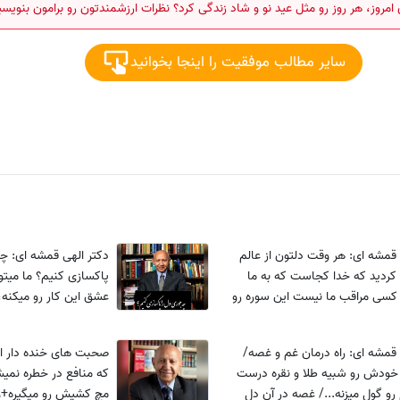
مروز، هر روز رو مثل عید نو و شاد زندگی کرد؟ نظرات ارزشمندتون رو برامون بنویسی
سایر مطالب موفقیت را اینجا بخوانید
 قمشه ای: هر وقت دلتون از عالم
دکتر الهی قمشه ای: چه
کردید که خدا کجاست که به ما
پاکسازی کنیم؟ ما میتون
کسی مراقب ما نیست این سوره رو
عشق این کار رو میکنه،
زه میکنه/ پروردگار تو، تورو رها
در وجود من نِه+ ویدیو
دیو
 قمشه ای: راه درمان غم و غصه/
صحبت های خنده دار ا
خودش رو شبیه طلا و نقره درست
که منافع در خطره نمی
 رو گول میزنه.../ غصه در آن دل
مچ کشیش رو میگیره+و