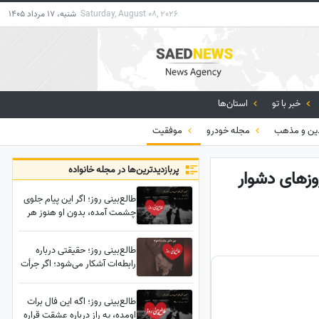
Saturday, August 08, 2026
شنبه، 17 مرداد 1405
خبر با تو
استان‌ها
ن و مذهب
مجله خودرو
موفقیت
پربازدید‌ترین‌ها در مجله خانواده
وزهای دشوار
طالع‌بینی روز؛ اگر این پیام جلوی
چشمت آمده، بدون او هنوز هر
شب به تو فکر می‌کند؛ کسی که
دلت رو شکست، حالش از تو
طالع‌بینی روز؛ حقیقتی درباره
بدتره
رابطه‌ات آشکار می‌شود؛ اگر جرأت
دانستنش را داری، شاید همان
پاسخی باشد که دنبالش بودی
طالع‌بینی روز؛ اگه این فال برات
اومده، یه راز درباره عشقت قراره