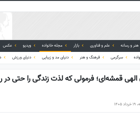
هنر و رسانه
علم و فناوری
بازار
مجله خانواده
ویدیو
عکس
اده
سرگرمی
فرهنگ و هنر
دنیای مد و زیبایی
دنیای ورزش
دی
ن الهی قمشه‌ای؛ فرمولی که لذت زندگی را حتی در ر
1405