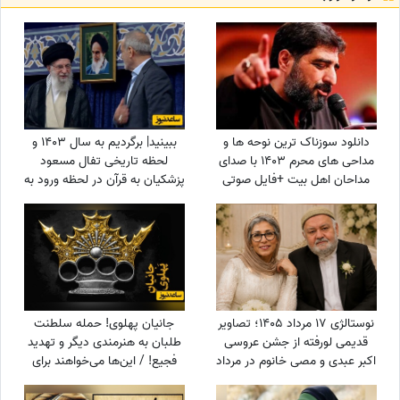
دانلود سوزناک ترین نوحه ها و
ببینید| برگردیم به سال 1403 و
مداحی های محرم 1403 با صدای
لحظه تاریخی تفال مسعود
مداحان اهل بیت +فایل صوتی
پزشکیان به قرآن در لحظه ورود به
ریاست جمهوری؛ نمایش آیات در
حضور مخبر و پدر داماد رهبر
شهید انقلاب
نوستالژی 17 مرداد 1405؛ تصاویر
جانیان پهلوی! حمله سلطنت
قدیمی لورفته از جشن عروسی
طلبان به هنرمندی دیگر و تهدید
اکبر عبدی و مصی خانوم در مرداد
فجیع! / این‌ها می‌خواهند برای
1365
ایران آزادی بیاورند؟!