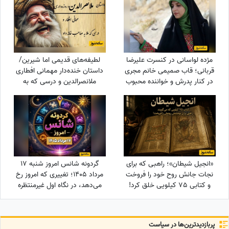
مژده لواسانی در کنسرت علیرضا
لطیفه‌های قدیمی اما شیرین/
قربانی؛ قاب صمیمی خانم مجری
داستان خنده‌دار مهمانی افطاری
در کنار پدرش و خواننده محبوب
ملانصرالدین و درسی که به
میزبان پررو داد😄
«انجیل شیطان»؛ راهبی که برای
گردونه شانس امروز شنبه 17
نجات جانش روح خود را فروخت
مرداد 1405؛ تغییری که امروز رخ
و کتابی 75 کیلویی خلق کرد!
می‌دهد، در نگاه اول غیرمنتظره
است اما ...
پربازدید‌ترین‌ها در سیاست