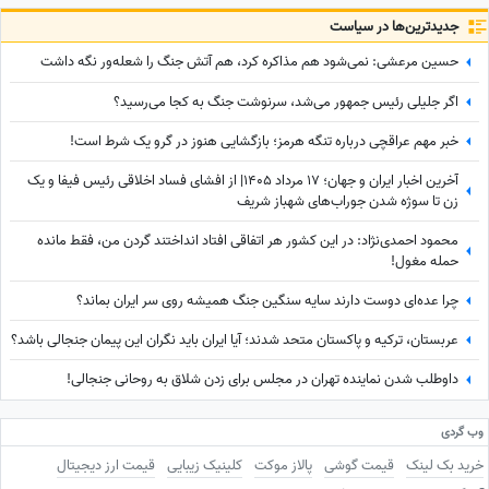
جدید‌ترین‌ها در سیاست
حسین مرعشی: نمی‌شود هم مذاکره کرد، هم آتش جنگ را شعله‌ور نگه داشت
اگر جلیلی رئیس جمهور می‌شد، سرنوشت جنگ به کجا می‌رسید؟
خبر مهم عراقچی درباره تنگه هرمز؛ بازگشایی هنوز در گرو یک شرط است!
آخرین اخبار ایران و جهان؛ 17 مرداد 1405| از افشای فساد اخلاقی رئیس فیفا و یک
زن تا سوژه شدن جوراب‌های شهباز شریف
محمود احمدی‌نژاد: در این کشور هر اتفاقی افتاد انداختند گردن من، فقط مانده
حمله مغول!
چرا عده‌ای دوست دارند سایه سنگین جنگ همیشه روی سر ایران بماند؟
عربستان، ترکیه و پاکستان متحد شدند؛ آیا ایران باید نگران این پیمان جنجالی باشد؟
داوطلب شدن نماینده تهران در مجلس برای زدن شلاق به روحانی جنجالی!
وب گردی
خرید بک لینک
قیمت گوشی
پالاز موکت
کلینیک زیبایی
قیمت ارز دیجیتال