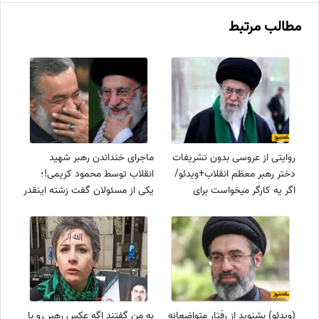
مطالب مرتبط
روایتی از عروسی بدون تشریفات
ماجرای خنداندن رهبر شهید
دختر رهبر معظم انقلاب+ویدئو/
انقلاب توسط محمود کریمی!؛
اگر یه کارگر میخواست برای
یکی از مسئولان گفت زشته اینقدر
دخترش عروسی بگیرد مهم تر از
آقا رو میخندونی منم گفتم بهتر از
عروسی دختر رهبر بود...
شمام که...+فیلم
(ویدئو) بشنوید از رفتار متواضعانه
به من گفتند اگه عکس رهبر رو با