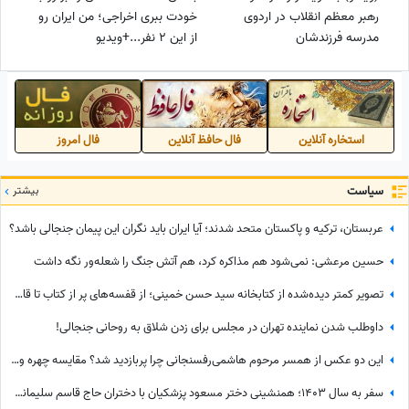
رهبر معظم انقلاب در اردوی
خودت ببری اخراجی؛ من ایران رو
مدرسه فرزندشان
از این 2 نفر...+ویدیو
استخاره آنلاین
فال حافظ آنلاین
فال امروز
سیاست
بیشتر
عربستان، ترکیه و پاکستان متحد شدند؛ آیا ایران باید نگران این پیمان جنجالی باشد؟
حسین مرعشی: نمی‌شود هم مذاکره کرد، هم آتش جنگ را شعله‌ور نگه داشت
تصویر کمتر دیده‌شده از کتابخانه سید حسن خمینی؛ از قفسه‌های پر از کتاب تا قاب عکس رهبر شهید
داوطلب شدن نماینده تهران در مجلس برای زدن شلاق به روحانی جنجالی!
این دو عکس از همسر مرحوم هاشمی‌رفسنجانی چرا پربازدید شد؟ مقایسه چهره و میز صبحانه
سفر به سال 1403؛ همنشینی دختر مسعود پزشکیان با دختران حاج قاسم سلیمانی در مراسم تنفیذ ریاست جمهوری+عکس