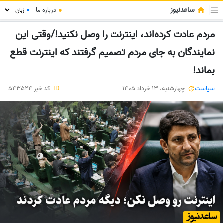
ساعدنیوز
●
درباره ما
●
مردم عادت کرده‌اند، اینترنت را وصل نکنید!/وقتی این
نمایندگان به جای مردم تصمیم گرفتند که اینترنت قطع
بماند!
سیاست
چهارشنبه، 13 خرداد 1405
ID
کد خبر 543524