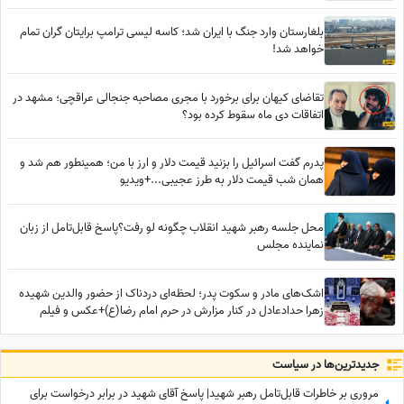
بلغارستان وارد جنگ با ایران شد؛ کاسه لیسی ترامپ برایتان گران تمام
خواهد شد!
تقاضای کیهان برای برخورد با مجری مصاحبه جنجالی عراقچی؛ مشهد در
اتفاقات دی ماه سقوط کرده بود؟
پدرم گفت اسرائیل را بزنید قیمت دلار و ارز با من؛ همینطور هم شد و
همان شب قیمت دلار به طرز عجیبی...+ویدیو
محل جلسه رهبر شهید انقلاب چگونه لو رفت؟پاسخ قابل‌تامل از زبان
نماینده مجلس
اشک‌های مادر و سکوت پدر؛ لحظه‌ای دردناک از حضور والدین شهیده
زهرا حدادعادل در کنار مزارش در حرم امام رضا(ع)+عکس و فیلم
جدید‌ترین‌ها در سیاست
مروری بر خاطرات قابل‌تامل رهبر شهید| پاسخ آقای شهید در برابر درخواست برای