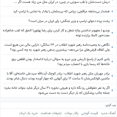
درمان دست‌شان با طب سوزنی در چین: در ایران مثل من زیاد هست اگر ...
هشدار بی‌سابقه عراقچی؛ پیامی که بن‌سلمان را وادار به تماس با ترامپ کرد
پشت پرده دعوای ترامپ و وزیر جنگش؛ پای ایران در میان است؟
ویدیو | مفهوم نداشتن واژه شغل و کار کردن برای رضا پهلوی! الحق که لقب شاهزاده
مفت‌خور کاملا برازنده توئه
نگاهی به وصیت‌نامه رهبر شهید انقلاب در 24 سالگی: دارایی مالی من هیچ است،
ولی کفاف قرض‌های مرا می‌دهد؛ بیشترین بدهی رهبر شهید به چه کسی بود؟
یادی کنیم از پاسخ تاریخی وزیر نیرو به سوالی درباره ادامه‌دار بودن قطعی برق
خانه‌ها که رسما بازی با اعصاب مردم بود!
برادر مهربان مثل رهبر شهید انقلاب؛ برادر کوچک آیت‌الله سیدعلی خامنه‌ای: آقا با
ماشین فولکس‌شان تا ساعت 12 برای آنهایی که جهاز آورده بودند دنبال شام بودند
اگر یه نفر حقوقش رو نگه داره و هیچی نخوره 30 سال دیگر شاید بتواند خانه بخرد؛
جمله جالب پزشکیان که بار دیگر دست به دست می‌شود
وب گردی
آهنگ جدید
قیمت گوشی
پالاز موکت
تبلیغات هدفمند
خرید بک لینک