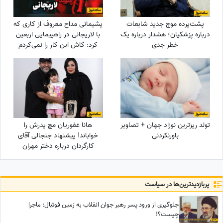
پشت‌پرده موج جدید شایعات
پشیمانی مداح معروف از کاری که
درباره پزشکیان؛ هشدار درباره یک
با لاریجانی در راهپیمایی اربعین
خطر جدی
کرد: کاش این کار را نمی‌کردم
تولد ریزترین نوزاد جهان + تصاویر
هانا غفوریان مچ پدرش را
باورنکردنی
خواباند! پیشنهاد جنجالی آقای
کارگردان درباره دختر مهران
غفوریان که او را به تأمل
واداشت!
پربازدید‌ترین‌ها در سیاست
جلوگیری از ورود پسر رهبر جوان انقلاب به زمین فوتبال؛ ماجرا
چیست؟!