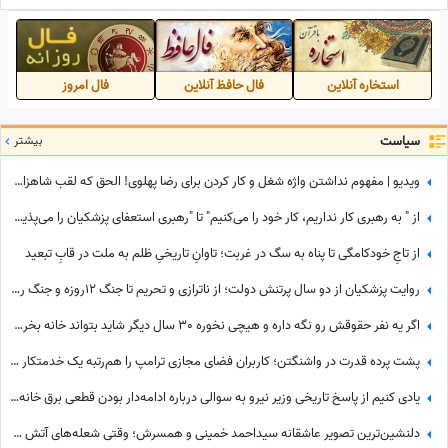
استخاره آنلاین
فال حافظ آنلاین
فال امروز
سیاست
بیشتر
ویدیو | مفهوم نداشتن واژه شغل و کار کردن برای رضا پهلوی! الحق که لقب شاهزاده مفت‌خور کاملا برازنده توئه
از " به رهبری کار نداریم، کار خود را می‌کنیم" تا "رهبری استعفای پزشکیان را می‌پذیرد!" / این‌ها به نفع چه کسی کار می‌کنند؟
از تاجِ خودکامگی تا پناه به سگ در غربت؛ تاوانِ تاریخیِ ظلم به ملت در قابِ تبعید
روایت پزشکیان از دو سال پرتنش دولت؛ از ناترازی و تحریم تا جنگ 12روزه و جنگ رمضان
اگر یه نفر حقوقش رو نگه داره و هیچی نخوره 30 سال دیگر شاید بتواند خانه بخرد؛ جمله جالب پزشکیان که بار دیگر دست به دست می‌شود
پشت پرده قدرت در واشنگتن؛ کاربران فضای مجازی ترامپ را هم‌رتبه یک خدمتکار دانستند!+ عکس
یادی کنیم از پاسخ تاریخی وزیر نیرو به سوالی درباره ادامه‌دار بودن قطعی برق خانه‌ها که رسما بازی با اعصاب مردم بود!
دلنشین‌ترین تصویر عاشقانه سیداحمد خمینی و همسرش؛ وقتی شعله‌های آتش با قلب گره می‌خورند!+ عکس