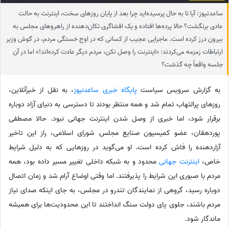
ساعدنیوز: آیا تا به حال پرسیده‌اید چرا بعد از پایان روزهای سخت، اینترنت به حالت
عادی برنگشت؟ حالا پرده‌ها افتاده و یک افشاگری تکان‌دهنده از راهروهای مجلس به
بیرون درز کرده است. ماجرایی عجیب از کسانی که در اوج خستگی مردم، در گوش وزیر
ارتباطات زمزمه می‌کردند: «اینترنت را وصل نکن، مردم دیگر عادت کرده‌اند!» اما در آن
جلسه واقعاً چه گذشت؟
به گزارش سرویس سیاست
پایگاه خبری ساعدنیوز
،‌ به نقل از خبرآنلاین،
روزهای پرالتهاب تمام شد و همه منتظر بودند تا دسترسی به دنیای آزاد دوباره
برقرار شود، اما خبری از وصل شدن اینترنت جهانی نبود. حالا مصطفی
پوردهقان، عضو کمیسیون صنایع مجلس شورای اسلامی، راز این تاخیر
آزاردهنده را فاش کرده است. او می‌گوید در روزهایی که به دلیل شرایط
خاص،
اینترنت جهانی
محدود و به شبکه داخلی تغییر مسیر داده بود، همه
مردم با صبوری این شرایط را پذیرفتند. اما وقتی اوضاع آرام شد و زمان اتصال
دوباره رسید، گروهی از نمایندگان تندرو در مجلس، به جای اینکه صدای نیاز
مردم باشند، جلوی پای دولت سنگ انداختند تا این محدودیت‌ها برای همیشه
ماندگار شود.