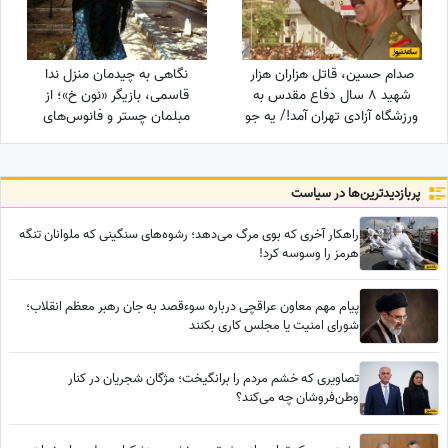
صدام حسین، قاتل هزاران هزار
نگاهی به چیدمان منزل ندا
شهید 8 سال دفاع مقدس به
قاسمی، بازیگر «نون خ»؛ از
ورزشگاه آزادی تهران آمد!/ یه جو
مبلمان چستر و فانوس‌های
عقل هم چیز خوبیه که بعضیا
دکوراتیو تا کابینت شیشه‌ای و
ندارن!+ عکس
آباژورهای کلاسیک
پربازدید‌ترین‌ها در سیاست
راهکار آخری که بوی مرگ می‌دهد؛ رشوه‌های سنگینی که ملوانان تنگه
هرمز را وسوسه کرد!
پیام مهم معاون عراقچی درباره سوءقصد به جان رهبر معظم انقلاب؛
شورای امنیت یا مجلس کاری بکنند
تصاویری که خشم مردم را برانگیخت؛ مژگان شجریان در کنار
وطن‌فروشان چه می‌کند؟