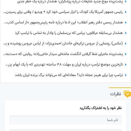
پشت‌پرده موج جدید شایعات درباره پزشکیان؛ هشدار درباره یک خطر جدی
رئیس جمهور آمریکا یک کودک را ابزار سیاسی خود کرد + ویدیو / وقتی برای رسیدن به هدفت همه برات وسیله هستند!!!
هشدار رسمی دفتر رهبر انقلاب؛ این ادعا درباره نامه رئیس‌جمهور «از اساس کذب» است
هشدار بی‌سابقه عراقچی؛ پیامی که بن‌سلمان را وادار به تماس با ترامپ کرد
(عکس) رونمایی از عروس ترکیه‌ای خاندان احمدی‌نژاد؛ از لباس عروس پوشیده و با شنل دور توری تا...
پشت‌پرده ماجرای شفا گرفتن انگشت ماشه‌ای سردار حاجی‌زاده؛ روایتی که دست‌به‌دست می‌شود
تازه‌ترین موضع ترامپ درباره ایران و مهلت 48 ساعته؛ تهدیدی که با یک ابهام بزرگ همراه شد
ترامپ چرا برای هرمز عجله دارد؟ معادله‌ای که می‌تواند برگ برنده ایران باشد
نظرات
نظر خود را به اشتراک بگذارید