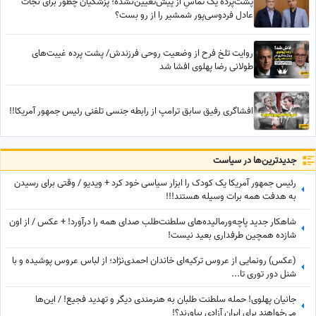
پشت‌پرده یک تماسِ از پیش‌تعیین‌نشده؛ پزشکیان چطور برای نجات
عادل فردوسی‌پور شمشیر را از رو بست؟
روایت تلخ فرح از وضعیت روحی فرزندش/ پشت پرده غیبت‌های
طولانی رضا پهلوی افشا شد
افشاگری رفیق سابق ترامپ از رابطه جنسی تلفنی رئیس جمهور آمریکا!!
جدید‌ترین‌ها در سیاست
رئیس جمهور آمریکا یک کودک را ابزار سیاسی خود کرد + ویدیو / وقتی برای رسیدن
به هدفت همه برات وسیله هستند!!!
شاهکار جدید پاچه‌ورمالیده‌های سلطنت‌طلب صدای همه را درآورد! + عکس / از اون
شازده همچین طرفداری بعید نیست!
(عکس) رونمایی از عروس ترکیه‌ای خاندان احمدی‌نژاد؛ از لباس عروس پوشیده و با
شنل دور توری تا...
جانیان پهلوی! حمله سلطنت طلبان به هنرمندی دیگر و تهدید فجیع! / این‌ها
می‌خواهند برای ایران آزادی بیاورند؟!