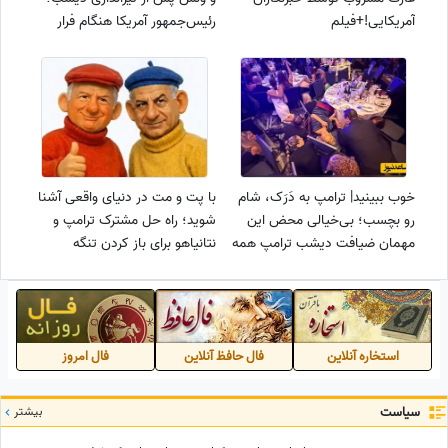
آمریکایی!+فیلم
رئیس‌جمهور آمریکا هنگام فرار
زمین خورد!
خوب ببینید| ترامپ به دَرَک، شام
با پت و مت در دنیای واقعی آشنا
رو بچسب؛ بی‌خیالی محض این
شوید؛ راه حل مشترک ترامپ و
مهمان ضیافت دیشب ترامپ همه
نتانیاهو برای باز کردن تنگه
را به تعجب و خنده واداشت!
هرمز!+فیلم
استخاره آنلاین
فال حافظ آنلاین
فال امروز
سیاست
بیشتر