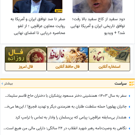
دود سفید از کاخ سفید بالا رفت؛
صفر تا صد توافق ایران و آمریکا به
توافق تاریخی ایران و آمریکا نهایی
روایت معاون عراقچی ؛ از لغو
شد؟ + ویدیو
محاصره دریایی تا امضای نهایی
در سوئیس + ویدیو
استخاره آنلاین
فال حافظ آنلاین
فال امروز
سیاست
بیشتر
سفر به سال 1403؛ همنشینی دختر مسعود پزشکیان با دختران حاج قاسم سلیمانی در مراسم تنفیذ ریاست جمهوری+عکس
جانیان پهلوی! حمله سلطنت طلبان به هنرمندی دیگر و تهدید فجیع! / این‌ها می‌خواهند برای ایران آزادی بیاورند؟!
هشدار بی‌سابقه عراقچی؛ پیامی که بن‌سلمان را وادار به تماس با ترامپ کرد
نگاهی به وصیت‌نامه رهبر شهید انقلاب در 24 سالگی: دارایی مالی من هیچ است، ولی کفاف قرض‌های مرا می‌دهد؛ بیشترین بدهی رهبر شهید به چه کسی بود؟