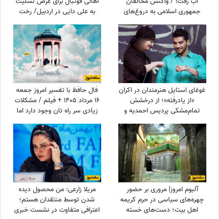
آب رفت! / واکنش مخالفان
اهالی فوتبال برای عرض تسلیت
جمهوری اسلامی به دروغ‌های
به علی دایی در اردبیل/ رخت
اینترنشنال درباره جان‌باخته‌های
عزای شهریار فوتبال ایران در مقام
دی‌ماه 140
اقوام درجه یک+عکس
غوغای استایل هنرمندان در اکران
فال حافظ با تفسیر امروز جمعه
«از یادرفته»؛ از درخشش
16 مرداد 1405 + فیلم / مشکلات
تمام‌مشکی پردیس احمدیه و
زیادی سر راه تان وجود دارد اما
آزیتا حاجیان تا تیپ اسپورت
...
سینا مهراد و مجید مظفری
آلبوم امروز| مروری بر حضور
مریلا زارعی: من محصول دیده
چهره‌های سیاسی در حرم کریمه
شدن توسط منتقدان هستم؛
اهل بیت؛ دست‌های خسته
اعترافی متفاوت در نشست خبری