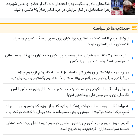
اشک‌های مادر و سکوت پدر؛ لحظه‌ای دردناک از حضور والدین شهیده
زهرا حدادعادل در کنار مزارش در حرم امام رضا(ع)+عکس و فیلم
جدید‌ترین‌ها در سیاست
از وفاق مردم تا اصلاحات ساختاری؛ پزشکیان برای عبور از جنگ، تحریم و بحران
اقتصادی چه برنامه‌ای دارد؟
سفر به سال 1403؛ همنشینی دختر مسعود پزشکیان با دختران حاج قاسم سلیمانی
در مراسم تنفیذ ریاست جمهوری+عکس
مروری بر خاطرات شیرین رهبر شهیدانقلاب| 14 ساله که بودم از پدرم اجازه
می‌گرفتیم و با برادرم به ییلاق می‌رفتیم شب خسته برمی‌گشتیم و می‌خوابیدیم،
پدرم ما را ...
رسوایی اخلاقی باورنکردنی در اسرائیل؛ نصب دوربین در اتاق‌های تعویض لباس
نظامیان زن و سرویس‌های بهداشتی آنان!
به بهانه آغاز سومین سال دولت پزشکیان یادی کنیم از روزی که رئیس‌جمهور سر از
کمپ ترک اعتیاد درآورد؛ از خوش و بش صمیمانه با مددجویان تا کاشت درخت و...
آلبوم امروز| مروری بر حضور چهره‌های سیاسی در حرم کریمه اهل بیت؛ دست‌های
خسته سیاستمداران، گره‌خورده به ضریح امید