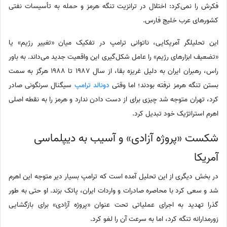
فکرش را نمی‌کرد: اختلال در ترانزیت تنگه هرمز و حمله به تأسیسات نفتی
کشورهای عرب خلیج فارس.
این تحلیلگر آمریکایی، ناتوانی ترامپ در تفکیک میان «تغییر رژیم» یا
«تضعیف ابزارهای رژیم» را عامل شکل‌گیری این واقعیت جدید می‌داند. به باور
راس، رهبران ایران به دلیل غریزه بقا، از سال 1987 تا 1988 هرگز به سمت
بستن تنگه هرمز نرفته بودند؛ اما وقتی
دونالد ترامپ
سیگنال سرنگونی صادر
کرد، تهران متوجه شد چیزی برای از دست دادن ندارد و هرمز را به نقطه اصلی
اهرم استراتژیک خود تبدیل کرد.
شکست «پروژه آزادی» و آسیب به دیپلماسی
آمریکا
در بخش دیگری از این تحلیل آمده است که ترامپ بسیار دیر متوجه این اهرم
شد و سعی کرد با محاصره صادرات و واردات ایران، پاتک بزند. او حتی به طور
گذرا تهدید به اجرای عملیاتی تحت عنوان «پروژه آزادی» برای بازگشایی
زورمدارانه تنگه کرد، اما به سرعت آن را لغو کرد.