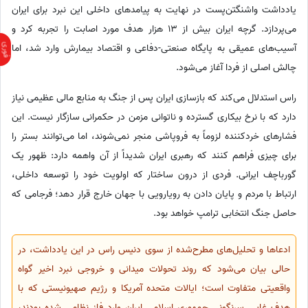
یادداشت واشنگتن‌پست در نهایت به پیامدهای داخلی این نبرد برای ایران
می‌پردازد. گرچه ایران بیش از 13 هزار هدف مورد اصابت را تجربه کرد و
آسیب‌های عمیقی به پایگاه صنعتی-دفاعی و اقتصاد بیمارش وارد شد، اما
چالش اصلی از فردا آغاز می‌شود.
راس استدلال می‌کند که بازسازی ایران پس از جنگ به منابع مالی عظیمی نیاز
دارد که با نرخ بیکاری گسترده و ناتوانی مزمن در حکمرانی سازگار نیست. این
فشارهای خردکننده لزوماً به فروپاشی منجر نمی‌شوند، اما می‌توانند بستر را
برای چیزی فراهم کنند که رهبری ایران شدیداً از آن واهمه دارد: ظهور یک
گورباچف ایرانی. فردی از درون ساختار که اولویت خود را توسعه داخلی،
ارتباط با مردم و پایان دادن به رویارویی با جهان خارج قرار دهد؛ فرجامی که
حاصل جنگ انتخابی ترامپ خواهد بود.
ادعاها و تحلیل‌های مطرح‌شده از سوی دنیس راس در این یادداشت، در
حالی بیان می‌شود که روند تحولات میدانی و خروجی نبرد اخیر گواه
واقعیتی متفاوت است؛ ایالات متحده آمریکا و رژیم صهیونیستی که با
هدف غایی سرنگونی جمهوری اسلامی ایران وارد فاز نظامی شده بودند،