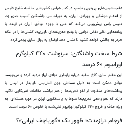
عقب‌نشینی‌های پی‌درپی ترامپ در کنار هراس کشورهای حاشیه خلیج فارس
از انتقام موشکی و پهپادی ایران، به دیپلماسی واشنگتن آسیب جدی زد.
دنیس راس پیش‌بینی می‌کند که حتی با وجود توافق، ایران در آینده با
بهانه‌هایی نظیر نقض قوانین یا وضع «هزینه‌های ناوبری»، کشتی‌ها را در تنگه
هرمز به چالش خواهد کشید تا نشان دهد اوضاع به روال سابق برنمی‌گردد.
شرط سخت واشنگتن: سرنوشت 440 کیلوگرم
اورانیوم 60 درصد
این مقام سابق کاخ سفید درباره پایداری توافق ابراز تردید کرده و می‌نویسد
توافق ممکن است به دلیل مسائلی چون آتش‌بس ناپایدار در لبنان یا
برداشت‌های متفاوت از لغو تحریم‌ها از هم بپاشد. مقامات آمریکایی تاکید
دارند که لغو واقعی تحریم‌ها منوط به پاسخگویی ایران در حوزه هسته‌ای، به
ویژه حذف و خروج 440 کیلوگرم اورانیوم غنی‌شده با خلوص 60 درصد است.
فرجام درازمدت؛ ظهور یک «گورباچف ایرانی»؟