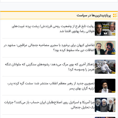
سیاستمداران، گره‌خورده به ضریح
«موسی کلیم‌الله» + ویدئو
امید
پربازدید‌ترین‌ها در سیاست
روایت تلخ فرح از وضعیت روحی فرزندش/ پشت پرده غیبت‌های
طولانی رضا پهلوی افشا شد
تقاضای کیهان برای برخورد با مجری مصاحبه جنجالی عراقچی؛ مشهد در
اتفاقات دی ماه سقوط کرده بود؟
راهکار آخری که بوی مرگ می‌دهد؛ رشوه‌های سنگینی که ملوانان تنگه
هرمز را وسوسه کرد!
تصویری جدید از رهبر معظم انقلاب منتشر شد؛ مشت گره کرده پدر،
ارثیه گران بهای پسر
چرا آمریکا و اسرائیل روی اصلاح‌طلبان ایران حساب باز می‌کنند؟ جزئیات
یک تحلیل جنجالی