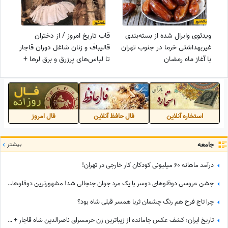
ویدئوی وایرال شده از بسته‌بندی
قاب تاریخ امروز / از دختران
غیربهداشتی خرما در جنوب تهران
قالیباف و زنان شاغل دوران قاجار
با آغاز ماه رمضان
تا لباس‌های پرزرق و برق لرها +
عکس
استخاره آنلاین
فال حافظ آنلاین
فال امروز
جامعه
بیشتر
درآمد ماهانه 60 میلیونی کودکان کار خارجی در تهران!
جشن عروسی دوقلوهای دوسر با یک مرد جوان جنجالی شد! مشهورترین دوقلوهای جهان در آغوش عشق+عکس
چرا تاج فرح هم رنگ چشمان ثریا همسر قبلی شاه بود؟
تاریخ ایران؛ کشف عکس جامانده از زیباترین زن حرمسرای ناصرالدین شاه قاجار + عکس