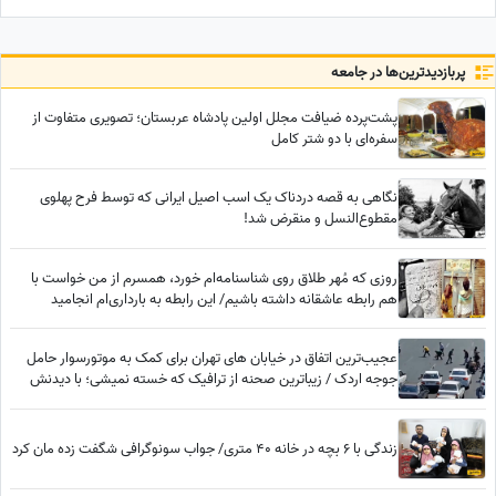
ایرانی» + ویدئو
در سایه موسیقی ماند!
پربازدید‌ترین‌ها در جامعه
پشت‌پرده ضیافت مجلل اولین پادشاه عربستان؛ تصویری متفاوت از
سفره‌ای با دو شتر کامل
نگاهی به قصه دردناک یک اسب اصیل ایرانی که توسط فرح پهلوی
مقطوع‌النسل و منقرض شد!
روزی که مُهر طلاق روی شناسنامه‌ام خورد، همسرم از من خواست با
هم رابطه عاشقانه داشته باشیم/ این رابطه به بارداری‌ام انجامید
عجیب‌ترین اتفاق در خیابان های تهران برای کمک به موتورسوار حامل
جوجه اردک / زیباترین صحنه از ترافیک که خسته نمیشی؛ با دیدنش
اشک به چشماتون میاد
زندگی با 6 بچه در خانه 40 متری/ جواب سونوگرافی شگفت زده مان کرد