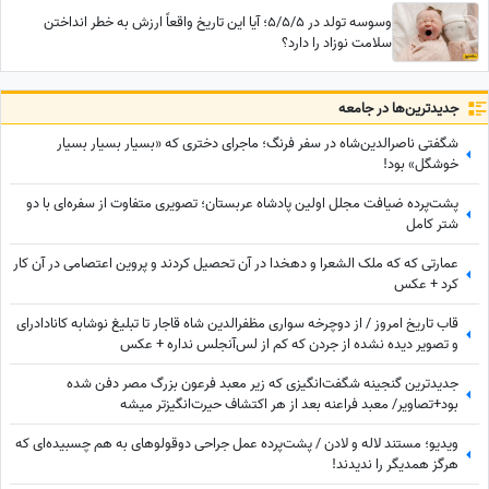
وسوسه تولد در 5/5/5؛ آیا این تاریخ واقعاً ارزش به خطر انداختن
سلامت نوزاد را دارد؟
جدید‌ترین‌ها در جامعه
شگفتی ناصرالدین‌شاه در سفر فرنگ؛ ماجرای دختری که «بسیار بسیار بسیار
خوشگل» بود!
پشت‌پرده ضیافت مجلل اولین پادشاه عربستان؛ تصویری متفاوت از سفره‌ای با دو
شتر کامل
عمارتی که که ملک الشعرا و دهخدا در آن تحصیل کردند و پروین اعتصامی در آن کار
کرد + عکس
قاب تاریخ امروز / از دوچرخه سواری مظفرالدین شاه قاجار تا تبلیغ نوشابه ‌کانادادرای
و تصویر دیده نشده از جردن که کم از لس‌آنجلس نداره + عکس
جدیدترین گنجینه شگفت‌انگیزی که زیر معبد فرعون بزرگ مصر دفن شده
بود+تصاویر/ معبد فراعنه بعد از هر اکتشاف حیرت‌انگیزتر میشه
ویدیو؛ مستند لاله و لادن / پشت‌پرده عمل جراحی دوقولوهای به هم چسبیده‌ای که
هرگز همدیگر را ندیدند!