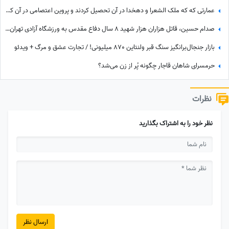
عمارتی که که ملک الشعرا و دهخدا در آن تحصیل کردند و پروین اعتصامی در آن کار کرد + عکس
صدام حسین، قاتل هزاران هزار شهید 8 سال دفاع مقدس به ورزشگاه آزادی تهران آمد!/ یه جو عقل هم چیز خوبیه که بعضیا ندارن!+ عکس
بازار جنجال‌برانگیز سنگ قبر ولنتاین 870 میلیونی! / تجارت عشق و مرگ + ویدئو
حرمسرای شاهان قاجار چگونه پُر از زن می‌شد؟
نظرات
نظر خود را به اشتراک بگذارید
ارسال نظر