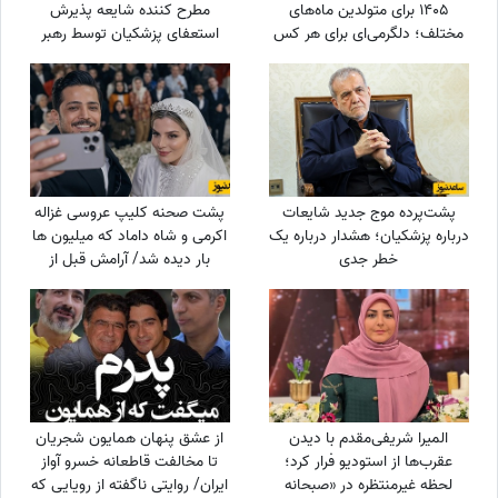
1405 برای متولدین ماه‌های
مطرح کننده شایعه پذیرش
مختلف؛ دلگرمی‌ای برای هر کس
استعفای پزشکیان توسط رهبر
که در آرزوها و نیازهای زندگی
انقلاب: چرا از حمله دشمن به
مانده است
بیت رهبری جلوگیری نکردی؟
پشت‌پرده موج جدید شایعات
پشت صحنه کلیپ عروسی غزاله
درباره پزشکیان؛ هشدار درباره یک
اکرمی و شاه داماد که میلیون ها
خطر جدی
بار دیده شد/ آرامش قبل از
طوفان/ همه محو لبخند عروس
بودند؛ اما چند دقیقه بعد
همه‌چیز تغییر کرد!
المیرا شریفی‌مقدم با دیدن
از عشق پنهان همایون شجریان
عقرب‌ها از استودیو فرار کرد؛
تا مخالفت قاطعانه خسرو آواز
لحظه غیرمنتظره در «صبحانه
ایران/ روایتی ناگفته از رویایی که