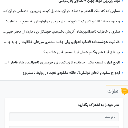
تولد ریزترین نوزاد جهان + تصاویر باورنکردنی
عمارتی که که ملک الشعرا و دهخدا در آن تحصیل کردند و پروین اعتصامی در آن کار کرد + عکس
ویدیو؛ مستند لاله و لادن / پشت‌پرده عمل جراحی دوقولوهای به هم چسبیده‌ای که هرگز همدیگر را ندیدند!
سفری با خاطرات ناصرالدین‌شاه: اُتریش دخترهای خوشگل زیاد دارد/ آن دختر خیلی‌ خوشگل‌تر وقتی به من دسته گل داد، مات و مبهوت شدم، نتوانستم راه بروم مردم ملتفت شدند، خندیدند!
خلاقیت هوشمندانه قصاب اهوازی برای جذب مشتری مرزهای خلاقیت را جابه جا کرد/ مغزشو باید طلا گرفت +عکس
چرا تاج فرح هم رنگ چشمان ثریا همسر قبلی شاه بود؟
تاریخ ایران؛ کشف عکس جامانده از زیباترین زن حرمسرای ناصرالدین شاه قاجار + عکس
ازدواج سفید یا تجاوز توافقی؟/ حلقه مفقودی تعهد در روابط نامشروع
نظرات
نظر خود را به اشتراک بگذارید