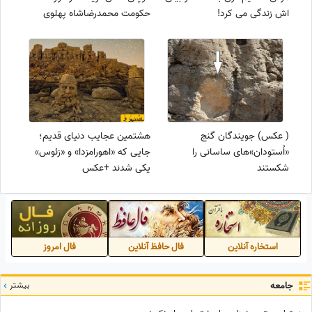
اش زندگی می کرد!
حکومت محمدرضاشاه پهلوی
( عکس) جویندگان گنج
هشتمین عجایب دنیای قدیم؛
«اُستودان»های ساسانی را
جایی که «اهورامزدا» و «زئوس»
شکستند
یکی شدند +عکس
استخاره آنلاین
فال حافظ آنلاین
فال امروز
جامعه
بیشتر