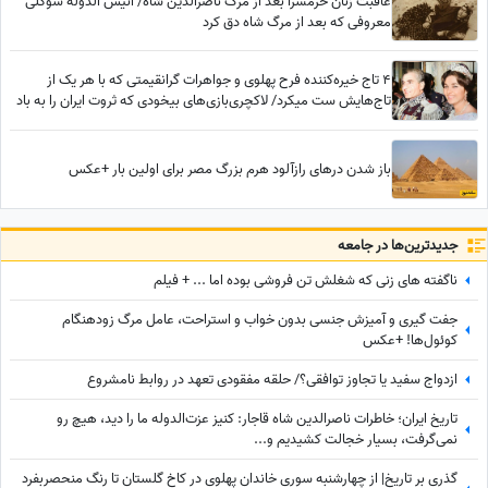
عاقبت زنان حرمسرا بعد از مرگ ناصرالدین شاه/ انیس الدوله سوگلی
معروفی که بعد از مرگ شاه دق کرد
4 تاج خیره‌کننده فرح پهلوی و جواهرات گرانقیمتی که با هر یک از
تاج‌هایش ست میکرد/ لاکچری‌بازی‌های بیخودی که ثروت ایران را به باد
داد
باز شدن درهای رازآلود هرم بزرگ مصر برای اولین بار +عکس
جدید‌ترین‌ها در جامعه
ناگفته های زنی که شغلش تن فروشی بوده اما ... + فیلم
جفت گیری و آمیزش جنسی بدون خواب و استراحت، عامل مرگ زودهنگام
کوئول‌ها! +عکس
ازدواج سفید یا تجاوز توافقی؟/ حلقه مفقودی تعهد در روابط نامشروع
تاریخ ایران؛ خاطرات ناصرالدین شاه قاجار: کنیز عزت‌الدوله ما را دید، هیچ رو
نمی‌گرفت، بسیار خجالت کشیدیم و...
گذری بر تاریخ| از چهارشنبه سوری خاندان پهلوی در کاخ گلستان تا رنگ منحصربفرد