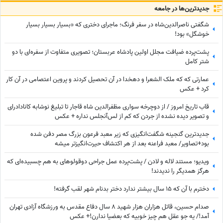
جدید‌ترین‌ها در جامعه
شگفتی ناصرالدین‌شاه در سفر فرنگ؛ ماجرای دختری که «بسیار بسیار بسیار
خوشگل» بود!
پشت‌پرده ضیافت مجلل اولین پادشاه عربستان؛ تصویری متفاوت از سفره‌ای با دو
شتر کامل
عمارتی که که ملک الشعرا و دهخدا در آن تحصیل کردند و پروین اعتصامی در آن کار
کرد + عکس
قاب تاریخ امروز / از دوچرخه سواری مظفرالدین شاه قاجار تا تبلیغ نوشابه ‌کانادادرای
و تصویر دیده نشده از جردن که کم از لس‌آنجلس نداره + عکس
جدیدترین گنجینه شگفت‌انگیزی که زیر معبد فرعون بزرگ مصر دفن شده
بود+تصاویر/ معبد فراعنه بعد از هر اکتشاف حیرت‌انگیزتر میشه
ویدیو؛ مستند لاله و لادن / پشت‌پرده عمل جراحی دوقولوهای به هم چسبیده‌ای که
هرگز همدیگر را ندیدند!
دخترم با آن که ۱۵ سال بیشتر ندارد دختر بدنام شهر لقب گرفته!
صدام حسین، قاتل هزاران هزار شهید 8 سال دفاع مقدس به ورزشگاه آزادی تهران
آمد!/ یه جو عقل هم چیز خوبیه که بعضیا ندارن!+ عکس