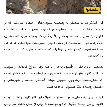
این کنشگر میراث فرهنگی به وضعیت استودان‌های (احتمالا) ساسانی که در
مرودشت تخریب شده و با حفاری‌های گسترده روبه‌رو شده است، اشاره و
اظهار کرد:‌ برخی به بهانه‌های واهیِ یافتن گنج، که وجود خارجی ندارد، به این
یادگارهای دوران ساسانیان در بخش درودزَن شهرستان مَرودشت و در دو کوه
جداگانه، تعرض کرده و پایین آن‌ها را شکسته و آسیب‌های برگشت‌ناپذیری به
جا گذاشته‌اند.
همچنین درون یکی از «اُستودان»ها را با مته برقی سوراخ کرده‌اند. از سویی،
در بالا و کنار «اُستودان» شمارۀ یک، جای سوراخ‌های مته در کوه نمایان است
که نشان‌دهنده بی‌توجهی متولیان میراث فرهنگی منطقه و شهرستان و
دِهیاری روستا و دیگر مسئولان مربوطه است.
آریا همچین به حفاری‌های غیرمجاز در اطراف این آثار تاریخی اشاره کرد و
افزود: روشن نیست چگونه افرادی توانسته‌اند بیش از شش هفت متر تونلی