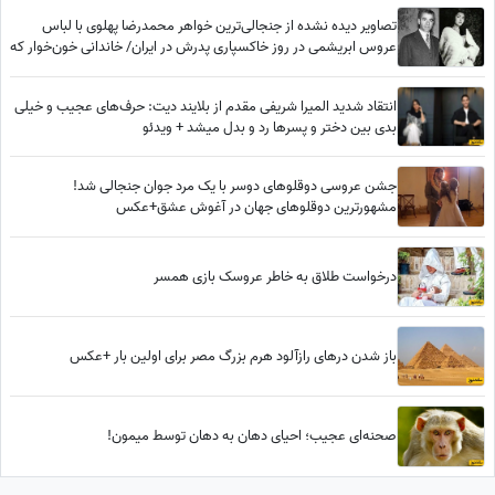
تصاویر دیده نشده از جنجالی‌ترین خواهر محمدرضا پهلوی با لباس
عروس ابریشمی در روز خاکسپاری پدرش در ایران/ خاندانی خون‌خوار که
حتی حاضر به حفظ حرمت پدرشان هم نبودند
انتقاد شدید المیرا شریفی مقدم از بلایند دیت: حرف‌های عجیب و خیلی
بدی بین دختر و پسرها رد و بدل میشد + ویدئو
جشن عروسی دوقلوهای دوسر با یک مرد جوان جنجالی شد!
مشهورترین دوقلوهای جهان در آغوش عشق+عکس
درخواست طلاق به خاطر عروسک‌ بازی همسر
باز شدن درهای رازآلود هرم بزرگ مصر برای اولین بار +عکس
صحنه‌ای عجیب؛ احیای دهان به دهان توسط میمون!