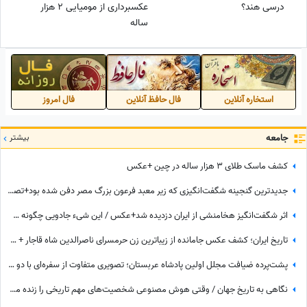
درسی هند؟
عکسبرداری از مومیایی 2 هزار
ساله
استخاره آنلاین
فال حافظ آنلاین
فال امروز
جامعه
بیشتر
کشف ماسک طلای 3 هزار ساله در چین +عکس
جدیدترین گنجینه شگفت‌انگیزی که زیر معبد فرعون بزرگ مصر دفن شده بود+تصاویر/ معبد فراعنه بعد از هر اکتشاف حیرت‌انگیزتر میشه
اثر شگفت‌انگیز هخامنشی از ایران دزدیده شد+عکس / این شیء جادویی چگونه سر از انگلیس درآورد؟‌
تاریخ ایران؛ کشف عکس جامانده از زیباترین زن حرمسرای ناصرالدین شاه قاجار + عکس
پشت‌پرده ضیافت مجلل اولین پادشاه عربستان؛ تصویری متفاوت از سفره‌ای با دو شتر کامل
نگاهی به تاریخ جهان / وقتی هوش مصنوعی شخصیت‌های مهم تاریخی را زنده می‌کند؛ از ملکه نفرتیتی و ویکتوریا تا اسکندر مقدونی و چنگیزخان + ویدئو