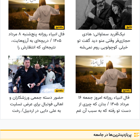
نیک‌آفرید سماواتی: هادی
فال انبیاء روزانه پنج‌شنبه 8 مرداد
حجازی‌فر وقتی منو دید گفت تو
1405 / دریچه‌ای به آرزوهایت،
خیلی کوچولویی روم نمی‌شه
نتیجه‌ای که انتظارش را
عاشقت بشم !
می‌کشیدی در راه است، یک
فرصت طلایی، یک لحظه تغییر
زندگی
فال انبیاء روزانه امروز جمعه 16
حضور دسته جمعی ورزشکاران و
مرداد 1405 / بدان که چیزی از
اهالی فوتبال برای عرض تسلیت
دست تو رفته که به سبب آن غم
به علی دایی در اردبیل/ رخت
و اندوه می‌خوری، اما ...
عزای شهریار فوتبال ایران در مقام
اقوام درجه یک+عکس
پربازدید‌ترین‌ها در جامعه