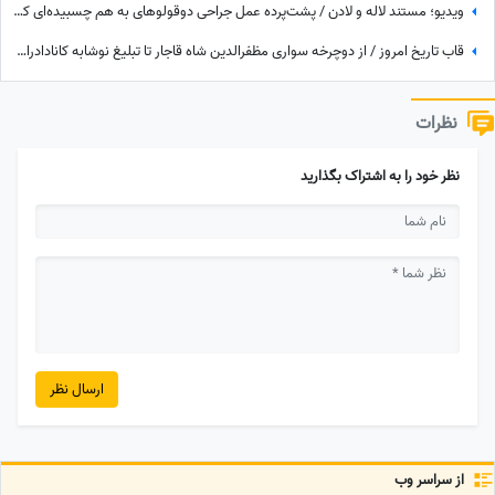
ویدیو؛ مستند لاله و لادن / پشت‌پرده عمل جراحی دوقولوهای به هم چسبیده‌ای که هرگز همدیگر را ندیدند!
قاب تاریخ امروز / از دوچرخه سواری مظفرالدین شاه قاجار تا تبلیغ نوشابه ‌کانادادرای و تصویر دیده نشده از جردن که کم از لس‌آنجلس نداره + عکس
نظرات
نظر خود را به اشتراک بگذارید
ارسال نظر
از سراسر وب