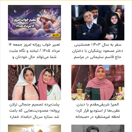
سفر به سال 1403؛ همنشینی
تعبیر خواب روزانه امروز جمعه 16
دختر مسعود پزشکیان با دختران
مرداد 1405 / لبخند و نگاه مثبت
حاج قاسم سلیمانی در مراسم
شما می‌تواند حال خودتان و
تنفیذ ریاست جمهوری+عکس
اطرافیانتان را بهتر کند
المیرا شریفی‌مقدم با دیدن
پشت‌پرده تصمیم جنجالی ترلان
عقرب‌ها از استودیو فرار کرد؛
پروانه؛ محدودیت‌هایی که باعث
لحظه غیرمنتظره در «صبحانه
شد ستاره سریال «بامداد خمار»
ایرانی» + ویدئو
دور رفیق‌بازی را خط بکشد!