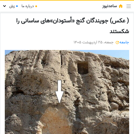
ساعدنیوز
●
درباره ما
●
( عکس) جویندگان گنج «اُستودان»های ساسانی را
شکستند
جامعه
جمعه، 25 اردیبهشت 1405