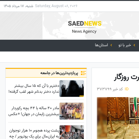
Saturday, August 08, 2026
شنبه، 17 مرداد 1405
خبر با تو
استان‌ها
پربازدید‌ترین‌ها در جامعه
 روزگار
دخترم با آن که ۱۵ سال بیشتر
ID
کد خبر 373799
ندارد دختر بدنام شهر لقب گرفته!
مادر 40 ساله با 44 بچه رکوردار
بیشترین زایمان در جهان! +عکس
پشت پرده هجوم 10 هزار نوجوان
به ایران‌مال برای یک یوتیوبر / چه