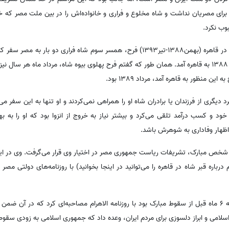
برای مصریان نداشت و شاه مخلوع و فراری و خانواده‌اش را در بین ملت مصر که خو
بوب نکرد.
در ماه‌های اولیه ماموریت سوم من در قاهره (بهمن1388-تیر1393) فرح، همسر سوم شاه فراری دو 
نسخه عربی خاطرات خود در اسفند 1388 به قاهره آمد. همان طور که گفتم فرح پهلوی بیوه شاه، مرداد ماه ه
ین منظور به قاهره آمد، مرداد 1389 بود.
 دیگری از فرزندان یا برادران شاه او را همراهی نمی‌کردند و او تنها به این سفر می‌
ود و کسب درآمد تلقی می‌کرد و بیشتر نیاز به خروج از انزوا بود که او را به به
ی اظهار وفاداری به شوهرش باشد.
 شخص مبارک، تشریفات ریاست جمهوری مصر در اختیار وی قرار می‌گرفت. وی در این
باره قبر شاه در قاهره را می‌توانید در اینجا بخوانید) با روزنامه‌های دولتی مصر م
وی در آخرین سفر خود به قاهره که 6 ماه قبل از سقوط مبارک بود با روزنامه الاهرام مصاحبه‌ای کرد که در
لامی و ابراز دلسوزی برای مردم ایران، وعده داد که جمهوری اسلامی به زودی سقوط