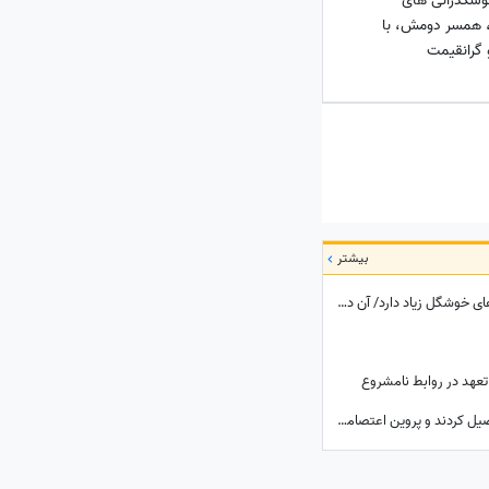
خوشگذرانی های
، همسر دومش، با
 گرانقیمت
بیشتر
سفری با خاطرات ناصرالدین‌شاه: اُتریش دخترهای خوشگل زیاد دارد/ آن دختر خیلی‌ خوشگل‌تر وقتی به من دسته گل داد، مات و مبهوت شدم، نتوانستم راه بروم مردم ملتفت شدند، خندیدند!
تعهد در روابط نامشروع
عمارتی که که ملک الشعرا و دهخدا در آن تحصیل کردند و پروین اعتصامی در آن کار کرد + عکس