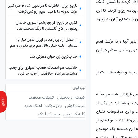
وادار کردند تا ضمن کمک
تاریخ ایران؛ خاطرات ناصرالدین شاه قاجار: کنیز
برنامه ریزی کردند تا این
عزت‌الدوله ما را دید، هیچ رو نمی‌گرفت،
بسیار خجالت کشیدیم و...
ین ملت‌های آنان به وجود
گذری بر تاریخ| از چهارشنبه سوری خاندان
پهلوی در کاخ گلستان تا رنگ منحصربفرد
شورولت کوروت 1979 در محله در گیشا، 60
3 شغل آزاد پردرآمد در ایران بدون نیاز به
سال پیش
اور آنها و به برکت امام
سرمایه اولیه خیلی بالا/ هم برای بانوان و هم
عربی حامی صدام در این
آقایون
جذاب‌ترین زن جهان معرفی شد
خلاقیت هوشمندانه قصاب اهوازی برای جذب
 نبود و نتوانسته است از
مشتری مرزهای خلاقیت را جابه جا کرد/
مغزشو باید طلا گرفت +عکس
وب گردی
ی فرزندان شاه هر ساله
قیمت ارز دیجیتال
تبلیغات هدفمند
ند و همواره در یکی از
قیمت گوشی
پالاز موکت
آهنگ جدید
ند و این موضوعات نشان
کلینیک زیبایی
خرید بک لینک
دانستند با برنامه‌ای از
 که این مسئله یک موضوع
ت سلطنتی باقی مانده و