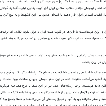
د تا جنگ علیه ایران را به کمک پول‌های عربستان و کویت راه بیندازد و مصر را 
اه و نیروهای برانداز انقلاب اسلامی ایران قرار گیرد. به این ترتیب آنها به گونه‌ای 
 انقلاب اسلامی ایران قرار دهند تا کینه‌ای عمیق بین این کشورها و به تبع آنان ب
 ایران می‌توانست تا قرن‌ها در قلوب ملت ایران و عراق نفرت بکارد، اما برخلاف ب
 به همراه جسد صدام به گور سپرده شد و روسیاهی آن نصیب آمریکا و چند کشور 
ر مصر، یعنی پذیرایی از شاه و خانواده‌اش و در نهایت دفن شاه در قاهره نیز موفق
ن در ایران بکاهد.
ع جنازه شاه را طی مراسمی باشکوه و در سطح یک پادشاه برگزار کرد و فرح و برخ
 قاهره می‌آمدند. خانواده شاه در این سفر مهمان جیهان سادات بیوه سادات بود
 داده می‌شدند. برخی رسانه‌های مصر نیز در این سفر با فرح مصاحبه می‌کرد
دت نفرت و انزجار ملت ایران را از شاه جنایتکار و ملعون و خانواده کثیف سلطنتی می‌
ه و سفر خانواده وی به آنجا و تبلیغ رسانه‌ای آن می‌پرداختند و کاملاً واضح بود
کردن دو ملت ایران و مصر است، اما جالب بود که این مراسم در حد همان تشریفا