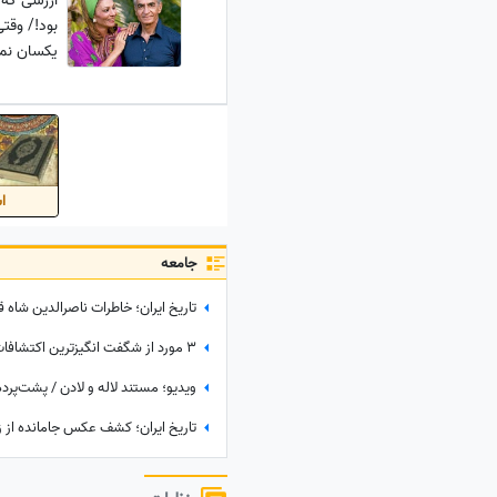
ارزشی که 
بود!/ وقت
یکسان نمو
اس
جامعه