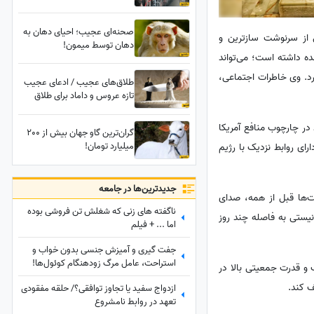
بر سر دهه هشتادی‌ها آمد؟
صحنه‌ای عجیب؛ احیای دهان به
ی از سرنوشت سازترین و
دهان توسط میمون!
ده داشته است؛ می‌تواند
رد. وی خاطرات اجتماعی،
طلاق‌های عجیب / ادعای عجیب
تازه عروس و داماد برای طلاق
درست 6 ماه بعد از عقد
ر چارچوب منافع آمریکا
گران‌ترین گاو جهان بیش از 200
میلیارد تومان!
ای روابط نزدیک با رژیم
جدید‌ترین‌ها در جامعه
ت‌ها قبل از همه، صدای
ناگفته های زنی که شغلش تن فروشی بوده
یستی به فاصله چند روز
اما ... + فیلم
جفت گیری و آمیزش جنسی بدون خواب و
استراحت، عامل مرگ زودهنگام کوئول‌ها!
 و قدرت جمعیتی بالا در
+عکس
ف کند.
ازدواج سفید یا تجاوز توافقی؟/ حلقه مفقودی
تعهد در روابط نامشروع