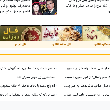
محمدرضا پهلوی برای فرح قائل
تصاویر دیده نشده از 
ی شاه فرح را ضربدر صفر و با خاک
محمدرضا پهلوی و ثریا
د!
لباسهای فوق لاکچری و
تخاره آنلاین
فال حافظ آنلاین
فال امروز
تاریخ ایران؛ خاطرات ناصرالدین شاه قاجار: کنیز عزت‌الدوله ما را دید، هیچ رو نمی‌گرفت، بسیار خجالت کشیدیم و...
3 مورد از شگفت انگیزترین اکتشافات مصر باستان؛ از شهر طلایی تا مقبره نفرین‌ شده
جذاب‌ترین زن جهان معرفی شد
ویدیو؛ مستند لاله و لادن / پشت‌پرده عمل جراحی دوقولوهای به هم چسبیده‌ای که هرگز همدیگر را ندیدند!
ازدواج سفید یا تجاوز توافقی؟/ حلقه مفقودی 
تاریخ ایران؛ کشف عکس جامانده از زیباترین زن حرمسرای ناصرالدین شاه قاجار + عکس