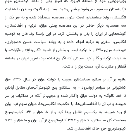
وزیرالوزرایی خود از منطقه فیروزه که امروز یکی از نقاط گردشگری مهم
ترکمنستان محسوب می‌شود چشم پوشید. بعد از به قدرت رسیدن با هدایت
انگلستان، وارد معاهده‌ای تحت عنوان معاهده سعدآباد شده و به هر یک از
سه همسایه دیگر حاضر در این معاهده یعنی عراق، ترکیه و افغانستان،
گوشه‌هایی از ایران را بذل و بخشش کرد. در این راستا رضاخان به توصیه
انگلیس، سفری به ترکیه انجام داده و به بهانه سیاست حسن همجواری،
عهدنامه مرزی 1310 را با ترکیه امضا و بخشی از ناحیه «آغری‌داغ» و «آرارات» را
به دولت ترکیه واگذار کرد. خیانتی که اگر رخ نداده بود، امروز ایران در منطقه
قفقاز و منازعات آن، دست برتر را داشت.
علاوه بر آن بر مبنای معاهده‌ای عجیب با دولت عراق در سال 1316، حق
کشتیرانی در سراسر اروندرود – به استثنای پنج کیلومتر آب‌های مقابل آبادان
تا خط تالوگ- به دولت عراق واگذار شده و عجیب‌تر آنکه در مذاکرات بر سر
هیرمند و آب آن با افغانستانی‌ها، با حکمیت انگلیسی‌ها، میزان سهم آب ایران
از رود هیرمند به یک‌سوم تقلیل پیدا کرد و از 18 هزار و 146 کیلومترمربع
مساحت کل سیستان، 7 هزار و 374 کیلومترمربع از آن ایران و 10 هزار و 772
کیلومترمربع جزو خاک افغانستان شد.