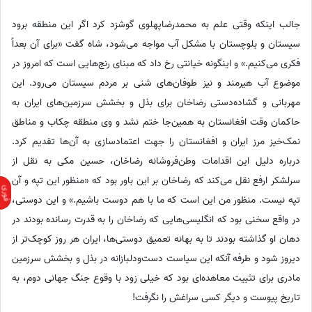
جالب اینکه وقتی علم به محمدرضاپهلوی گوشزد کرد اگر این منطقه برود
سیستان و بلوچستان با مشکل آب مواجه می‌شود، شاه گفت «برای آن بعداً
فکری می‌کنیم.» و اینگونه خیانتی رخ داد که مبنای رنج‌هایی است که امروز در
موضوع آب هیرمند و نیز طوفان‌های شنی بر مردم سیستان می‌رود. این
مهربانی و گشاده‌دستی رضاخان برای بذل و بخشش سرزمین‌های ایران به
حاکمان وقت افغانستان به همین‌جا ختم نشد و وی منطقه چکاب و مناطق
نمک‌خیز مرز ایران و افغانستان را جهت اعتمادسازی به آن‌ها تقدیم کرد.
درباره دلیل این اقدامات وطن‌فروشانه رضاخان، حسین مکی به نقل از
سرلشکر ارفع نقل می‌کند که رضاخان بر این باور بود که «منظور این تپه و آن
تپه نیست. منظور من این است که ما با هم دوست باشیم.» و این دوستی،
در واقع سخنی بود که انگلیسی‌هایی که رضاخان را به قدرت رسانده بودند در
دهان او گذاشته بودند تا به بهانه تعمیق دوستی‌ها، ایران هر روز کوچک‌تر از
دیروز شود و طرفه آنکه این سیاست دست‌ودلبازانه در بذل و بخشش سرزمین
مادری برای تثبیت معاهده‌ای بود که خیلی زود با وقوع جنگ جهانی دوم، به
تاریخ پیوست و دیگر کسی سراغش را نگرفت!