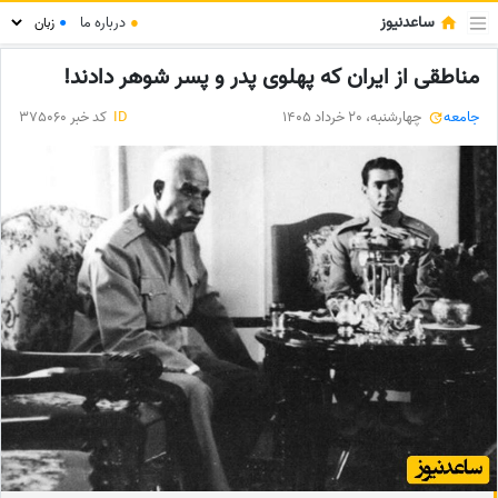
ساعدنیوز
●
درباره ما
●
مناطقی از ایران که پهلوی پدر و پسر شوهر دادند!
جامعه
چهارشنبه، 20 خرداد 1405
ID
کد خبر 375060