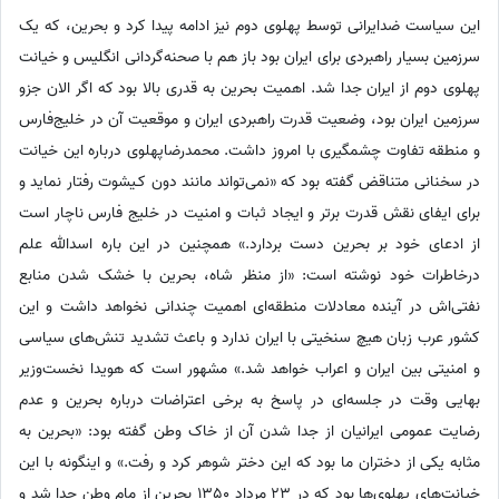
این سیاست ضدایرانی توسط پهلوی دوم نیز ادامه پیدا کرد و بحرین، که یک
سرزمین بسیار راهبردی برای ایران بود باز هم با صحنه‌گردانی انگلیس و خیانت
پهلوی دوم از ایران جدا شد. اهمیت بحرین به قدری بالا بود که اگر الان جزو
سرزمین ایران بود، وضعیت قدرت راهبردی ایران و موقعیت آن در خلیج‌فارس
و منطقه تفاوت چشمگیری با امروز داشت. محمدرضاپهلوی درباره این خیانت
در سخنانی متناقض گفته بود که «نمی‌تواند مانند دون کـیشوت رفتار نماید و
برای ایفای نقش قدرت برتر و ایجاد ثبات و امنیت در خلیج فارس ناچار است
از ادعای خود بر بحرین دست بردارد.» همچنین در این باره اسدالله علم
درخاطرات خود نوشته است: «از منظر شاه، بحرین با خشک شدن منابع
نفتی‌اش در آینده معادلات منطقه‌ای اهمیت چندانی نخواهد داشت و این
کشور عرب زبان هیچ سنخیتی با ایران ندارد و باعث تشدید تنش‌های سیاسی
و امنیتی بین ایران و اعراب خواهد شد.» مشهور است که هویدا نخست‌وزیر
بهایی وقت در جلسه‌ای در پاسخ به برخی اعتراضات درباره بحرین و عدم
رضایت عمومی ایرانیان از جدا شدن آن از خاک وطن گفته بود: «بحرین به
مثابه یکی از دختران ما بود که این دختر شوهر کرد و رفت.» و اینگونه با این
خیانت‌های پهلوی‌ها بود که در 23 مرداد 1350 بحرین از مام وطن جدا شد و