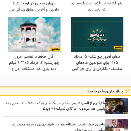
برابرِ فشارهای اقتصادی؟ فاجعه‌ای
مهران مدیری درباره پدرش؛
که باید دید
«اولین و آخرین عشق زندگی من
بابامه» + ویدئو
دعای امروز پنج‌شنبه 15 مرداد
فال حافظ با تفسیر امروز
1405 برای متولدین ماه‌های
چهارشنبه 14 مرداد 1405 + فیلم
مختلف؛ دلگرمی‌ای برای هر کس
/ به یاری خدا مشکلات حل و
که در آرزوها و نیازهای زندگی
بخت خفته تو از خواب بیدار
مانده است
خواهد شد
پربازدید‌ترین‌ها در جامعه
باج‌گیری از المیرا شریفی‌مقدم سر یک جای پارک ساده/ باند عجیبی که
پلیس هم می‌دونه اما کاری نمیکنه! + ویدئو
ماجرای حمله شدید اسدالله علم به اشرف پهلوی و خنده محمدرضا
پهلوی بر سر میز شام