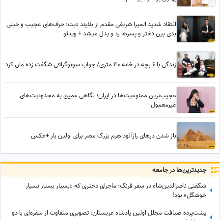
انتقاد شدید المیرا شریفی مقدم از بلایند دیت: حرف‌های عجیب و خیلی
بدی بین دختر و پسرها رد و بدل میشد + ویدئو
زندگی با 6 بچه در خانه 40 متری/ جواب سونوگرافی شگفت زده مان کرد
عجیب‌ترین ممنوعیت‌ها در ایران؛ نگاهی عمیق به محدودیت‌های
غیرمعمول
باز شدن درهای رازآلود هرم بزرگ مصر برای اولین بار +عکس
جدید‌ترین‌ها در جامعه
شگفتی ناصرالدین‌شاه در سفر فرنگ؛ ماجرای دختری که «بسیار بسیار بسیار
خوشگل» بود!
پشت‌پرده ضیافت مجلل اولین پادشاه عربستان؛ تصویری متفاوت از سفره‌ای با دو