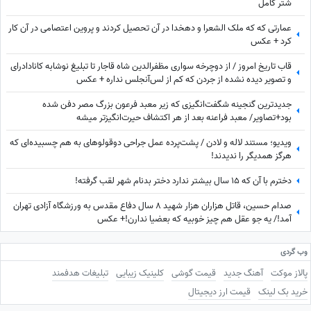
شتر کامل
عمارتی که که ملک الشعرا و دهخدا در آن تحصیل کردند و پروین اعتصامی در آن کار
کرد + عکس
قاب تاریخ امروز / از دوچرخه سواری مظفرالدین شاه قاجار تا تبلیغ نوشابه ‌کانادادرای
و تصویر دیده نشده از جردن که کم از لس‌آنجلس نداره + عکس
جدیدترین گنجینه شگفت‌انگیزی که زیر معبد فرعون بزرگ مصر دفن شده
بود+تصاویر/ معبد فراعنه بعد از هر اکتشاف حیرت‌انگیزتر میشه
ویدیو؛ مستند لاله و لادن / پشت‌پرده عمل جراحی دوقولوهای به هم چسبیده‌ای که
هرگز همدیگر را ندیدند!
دخترم با آن که ۱۵ سال بیشتر ندارد دختر بدنام شهر لقب گرفته!
صدام حسین، قاتل هزاران هزار شهید 8 سال دفاع مقدس به ورزشگاه آزادی تهران
آمد!/ یه جو عقل هم چیز خوبیه که بعضیا ندارن!+ عکس
وب گردی
پالاز موکت
آهنگ جدید
قیمت گوشی
کلینیک زیبایی
تبلیغات هدفمند
خرید بک لینک
قیمت ارز دیجیتال