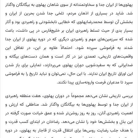
پهلوی‌ها از ایران جدا و سخاوتمندانه از سوی شاهان پهلوی به بیگانگان واگذار
شد. شاید در بسیاری از اذهان مردم، تلخی جدا شدن بحرین از ایران و
بخشش آن توسط محمدرضاپهلوی که خطایی نابخشودنی و راهبردی بود و آثار
بسیار بدی از حیث تسلط راهبردی ایران بر خلیج‌فارس در پی داشت، باعث
شده که سرزمین‌های مهم و راهبردی دیگری که در دوره پهلوی از ایران جدا
شدند به فراموشی سپرده شود. احتمالاً علاوه بر این، در تغافل این
واقعیت‌های تاریخی، تعمدی نیز در کار است و همان دست‌های بیگانه و
ضدایرانی که به سفیدشویی دوران پهلوی می‌پردازند، تمایلی برای باز شدن
این اوراق تاریخ ایران ندارند. با این حال، نمی‌توان و نباید تاریخ را به فراموشی
سپرد تا مدعیان فرصت وارونه‌سازی پیدا نکنند.
بررسی تاریخی نشان می‌دهد مجموعاً در دوران پهلوی، هفت منطقه راهبردی
از ایران جدا و توسط پهلوی‌ها به بیگانگان واگذار شد. مناطقی که ارزش و
اهمیت راهبردی آنان، روز به روز روشن‌تر شده و عمق خیانت صورت گرفته در
این بذل و بخشش‌ها خود را نشان می‌دهد. رضاخان در ابتدای کسب قدرت و
با هدف جلب رضایت روس‌ها برای انتقال قدرت از قاجار به پهلوی، در دوره