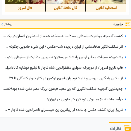
استخاره آنلاین
فال حافظ آنلاین
فال امروز
جامعه
بیشتر
کشف گنجینه جواهرات باستانی 2000 ساله ساخته شده از استخوان انسان در یک قصر مجلل+عکس
اثر شگفت‌انگیز هخامنشی از ایران دزدیده شد+عکس / این شیء جادویی چگونه سر از انگلیس درآورد؟‌
پشت‌پرده ضیافت مجلل اولین پادشاه عربستان؛ تصویری متفاوت از سفره‌ای با دو شتر کامل
قاب تاریخ امروز / از دوچرخه سواری مظفرالدین شاه قاجار تا تبلیغ نوشابه ‌کانادادرای و تصویر دیده نشده از جردن که کم از لس‌آنجلس نداره + عکس
از عکس یادگاری عروس و داماد نوجوان قجری ترکمن در کنار دیوار کاهگلی تا 29 سالگی مونیکا بلوچی با شال سفید پردار
جدیدترین گنجینه شگفت‌انگیزی که زیر معبد فرعون بزرگ مصر دفن شده بود+تصاویر/ معبد فراعنه بعد از هر اکتشاف حیرت‌انگیزتر میشه
درآمد ماهانه 60 میلیونی کودکان کار خارجی در تهران!
تاریخ ایران؛ کشف عکس جامانده از زیباترین زن حرمسرای ناصرالدین شاه قاجار + عکس
نظرات