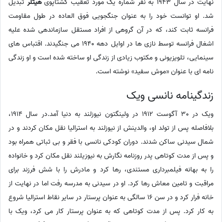
نهایت در سال 1943 به نفر شماره یک مورد تعقیب گشتاپوی
هیتلر
تبدیل
شد. او توانست خود را به عنوان جنگجویی فوق العاده در طول مقاومت
فرانسه ثابت کند، که در آن گروهی از افراد مستقل سازماندهی شده علیه
اشغال فرانسه توسط نازی ها در اوایل دهه 1940 می جنگیدند. اقتباس های
سینمایی، تلویزیونی و مکتوب زیادی از زندگی او ساخته شده است و او زندگی
نامه ای با عنوان «موش سفید» نوشته است.
زندگینامه نانسی ویک
ویک در 30 آگوست 1912 در ولینگتون نیوزلند به دنیا آمد.در سال 1914،
بلافاصله پس از تولد او، والدینش از نیوزلند به استرالیا نقل مکان کردند و در
شمال سیدنی ساکن شدند. دوران کودکی نانسی با فقر و بی ثباتی همراه بود
و پس از مدت کوتاهی پدر روزنامه نگارش به نیوزیلند نقل مکان کرد و خانواده
را به بهانه فیلمبرداری مستندی، رها کرد و مادرش را با شش فرزند برای
مراقبت و تامین معاش رها کرد. او در سیدنی به مدرسه رفت اما در نهایت از
خانه فرار کرد و در سن 16 سالگی به عنوان پرستار در سایر نقاط استرالیا شروع
به کار کرد. پس از مدت کوتاهی که به عنوان پرستار کار می کرد، ویک با