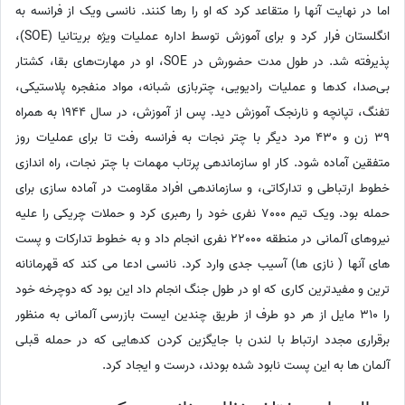
اما در نهایت آنها را متقاعد کرد که او را رها کنند. نانسی ویک از فرانسه به
انگلستان فرار کرد و برای آموزش توسط اداره عملیات ویژه بریتانیا (SOE)،
پذیرفته شد. در طول مدت حضورش در SOE، او در مهارت‌های بقا، کشتار
بی‌صدا، کدها و عملیات رادیویی، چتربازی شبانه، مواد منفجره پلاستیکی،
تفنگ، تپانچه و نارنجک آموزش دید. پس از آموزش، در سال 1944 به همراه
39 زن و 430 مرد دیگر با چتر نجات به فرانسه رفت تا برای عملیات روز
متفقین آماده شود. کار او سازماندهی پرتاب مهمات با چتر نجات، راه اندازی
خطوط ارتباطی و تدارکاتی، و سازماندهی افراد مقاومت در آماده سازی برای
حمله بود. ویک تیم 7000 نفری خود را رهبری کرد و حملات چریکی را علیه
نیروهای آلمانی در منطقه 22000 نفری انجام داد و به خطوط تدارکات و پست
های آنها ( نازی ها) آسیب جدی وارد کرد. نانسی ادعا می کند که قهرمانانه
ترین و مفیدترین کاری که او در طول جنگ انجام داد این بود که دوچرخه خود
را 310 مایل از هر دو طرف از طریق چندین ایست بازرسی آلمانی به منظور
برقراری مجدد ارتباط با لندن با جایگزین کردن کدهایی که در حمله قبلی
آلمان ها به این پست نابود شده بودند، درست و ایجاد کرد.