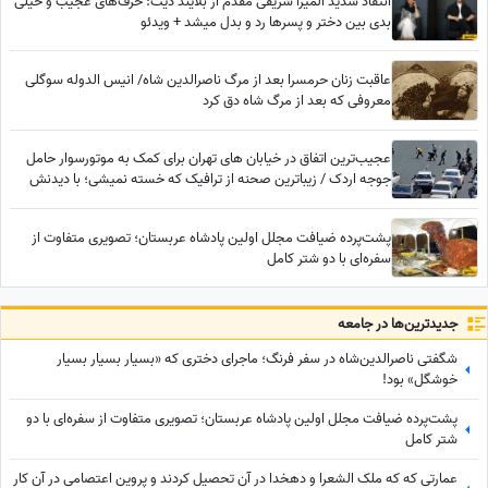
انتقاد شدید المیرا شریفی مقدم از بلایند دیت: حرف‌های عجیب و خیلی
بدی بین دختر و پسرها رد و بدل میشد + ویدئو
عاقبت زنان حرمسرا بعد از مرگ ناصرالدین شاه/ انیس الدوله سوگلی
معروفی که بعد از مرگ شاه دق کرد
عجیب‌ترین اتفاق در خیابان های تهران برای کمک به موتورسوار حامل
جوجه اردک / زیباترین صحنه از ترافیک که خسته نمیشی؛ با دیدنش
اشک به چشماتون میاد
پشت‌پرده ضیافت مجلل اولین پادشاه عربستان؛ تصویری متفاوت از
سفره‌ای با دو شتر کامل
جدید‌ترین‌ها در جامعه
شگفتی ناصرالدین‌شاه در سفر فرنگ؛ ماجرای دختری که «بسیار بسیار بسیار
خوشگل» بود!
پشت‌پرده ضیافت مجلل اولین پادشاه عربستان؛ تصویری متفاوت از سفره‌ای با دو
شتر کامل
عمارتی که که ملک الشعرا و دهخدا در آن تحصیل کردند و پروین اعتصامی در آن کار