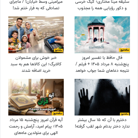
سلیقه مینا مختاری؛ کیک خرسی
میرامینی وسط خیابان! / ماجرای
و دکور رؤیایی همه را مجذوب
تصادفی که به فرار ختم شد!
کرد
فال حافظ با تفسیر امروز
خبر خوش برای مشمولان
پنج‌شنبه 8 مرداد 1405 + فیلم /
کالابرگ؛ این کالاها هم به سبد
نتیجه دعاهای شما جواب خواهد
خرید اضافه شدند
داد درهای بسته به روی شما باز
می‌شوند
دخترم با آن که ۱۵ سال بیشتر
آیه قرآن امروز پنج‌شنبه 15 مرداد
ندارد دختر بدنام شهر لقب گرفته!
1405؛ پیام امید، آرامش و رحمت
الهی برای متولدین ماه‌های