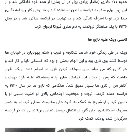
هدیه 200 دلاری (مقدار زیادی پول در آن زمان) از عمه خود غافلگیر شد و از
این پول برای سفر به فرانسه و لندن استفاده کرد و به زودی کار روزنامه نگاری
پیدا کرد. او با اسراف زندگی کرد و در نهایت در فرانسه ساکن شد و در سال
1936 با یک صنعتگر ثروتمند به نام هنری فیوکا ازدواج کرد.
نانسی ویک علیه نازی ها
ویک در طی زندگی خود شاهد شکنجه و ضرب و شتم یهودیان در خیابان ها
توسط گشتاپوی نازی بود و این الهام بخش او بود که خستگی ناپذیر کار کند و
هر کاری که می تواند برای متوقف کردن نازی ها انجام دهد. ویک اظهار
داشت که پس از دیدن این نمایش های اولیه وحشیانه علیه افراد یهودی،
"تنفر من از نازی ها بسیار عمیق شد". هنگامی که نازی ها در سال 1940 به
فرانسه حمله کردند، ثروت و موقعیت اجتماعی بالای او امنیت نسبی او را
تامین کرد و او شروع به کمک به گروه های مقاومت محلی کرد. او به افسر
معروف اسکاتلندی، یان گارو در انتقال پرسنل نظامی بریتانیایی که در فرانسه
سرگردان شده بودند، کمک کرد.