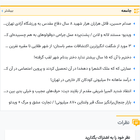
جامعه
بیشتر
صدام حسین، قاتل هزاران هزار شهید 8 سال دفاع مقدس به ورزشگاه آزادی تهران آمد!/ یه جو عقل هم چیز خوبیه که بعضیا ندارن!+ عکس
ویدیو؛ مستند لاله و لادن / پشت‌پرده عمل جراحی دوقولوهای به هم چسبیده‌ای که هرگز همدیگر را ندیدند!
3 مورد از شگفت انگیزترین اکتشافات مصر باستان؛ از شهر طلایی تا مقبره نفرین‌ شده
دخترم با آن که ۱۵ سال بیشتر ندارد دختر بدنام شهر لقب گرفته!
عمارتی که که ملک الشعرا و دهخدا در آن تحصیل کردند و پروین اعتصامی در آن کار کرد + عکس
درآمد ماهانه 60 میلیونی کودکان کار خارجی در تهران!
انتقاد شدید المیرا شریفی مقدم از بلایند دیت: حرف‌های عجیب و خیلی بدی بین دختر و پسرها رد و بدل میشد + ویدئو
بازار جنجال‌برانگیز سنگ قبر ولنتاین 870 میلیونی! / تجارت عشق و مرگ + ویدئو
نظرات
نظر خود را به اشتراک بگذارید