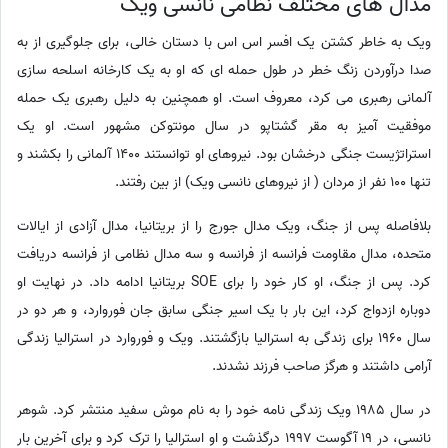
مدال های مختلف نظامی نانسی ویک
ویک به خاطر کشتن یک افسر اس اس با دستان خالی، برای جلوگیری از به
صدا درآوردن زنگ خطر در طول حمله ای که او به یک کارخانه اسلحه سازی
آلمانی رهبری می کرد، معروف است. او همچنین به دلیل رهبری یک حمله
موفقیت آمیز به مقر گشتاپو در سال مونتوکن مشهور است. او یک
استراتژیست جنگی درخشان بود. نیروهای او توانستند 1400 آلمانی را بکشند و
تنها 100 نفر از مردان ( از نیروهای نانسی ویک) از بین رفتند.
بلافاصله پس از جنگ، ویک مدال جورج را از بریتانیا، مدال آزادی از ایالات
متحده، مدال مقاومت فرانسه از فرانسه و سه مدال نظامی از فرانسه دریافت
کرد. پس از جنگ، او کار خود را برای SOE بریتانیا ادامه داد. در نهایت او
دوباره ازدواج کرد، این بار با یک اسیر جنگی سابق جان فوروارد، و هر دو در
سال 1960 برای زندگی به استرالیا بازگشتند. ویک و فوروارد در استرالیا زندگی
آرامی داشتند و هرگز صاحب فرزند نشدند.
در سال 1985 ویک زندگی نامه خود را به نام موش سفید منتشر کرد. شوهر
نانسی، در 19 آگوست 1997 درگذشت و او استرالیا را ترک کرد و برای آخرین بار