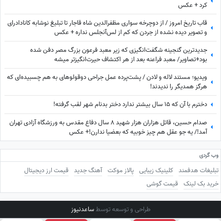
کرد + عکس
قاب تاریخ امروز / از دوچرخه سواری مظفرالدین شاه قاجار تا تبلیغ نوشابه ‌کانادادرای
و تصویر دیده نشده از جردن که کم از لس‌آنجلس نداره + عکس
جدیدترین گنجینه شگفت‌انگیزی که زیر معبد فرعون بزرگ مصر دفن شده
بود+تصاویر/ معبد فراعنه بعد از هر اکتشاف حیرت‌انگیزتر میشه
ویدیو؛ مستند لاله و لادن / پشت‌پرده عمل جراحی دوقولوهای به هم چسبیده‌ای که
هرگز همدیگر را ندیدند!
دخترم با آن که ۱۵ سال بیشتر ندارد دختر بدنام شهر لقب گرفته!
صدام حسین، قاتل هزاران هزار شهید 8 سال دفاع مقدس به ورزشگاه آزادی تهران
آمد!/ یه جو عقل هم چیز خوبیه که بعضیا ندارن!+ عکس
وب گردی
تبلیغات هدفمند
کلینیک زیبایی
پالاز موکت
آهنگ جدید
قیمت ارز دیجیتال
خرید بک لینک
قیمت گوشی
طراحی و توسعه توسط
ساعدنیوز