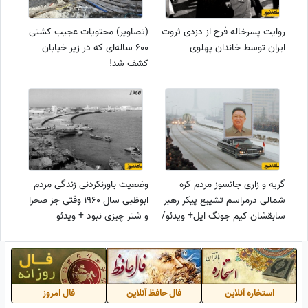
روایت پسرخاله فرح از دزدی ثروت
(تصاویر) محتویات عجیب کشتی
ایران توسط خاندان پهلوی
600 ساله‌ای که در زیر خیابان
کشف شد!
گریه و زاری جانسوز مردم کره
وضعیت باورنکردنی زندگی مردم
شمالی درمراسم تشییع پیکر رهبر
ابوظبی سال 1960 وقتی جز صحرا
سابقشان کیم جونگ ایل+ ویدئو/
و شتر چیزی نبود + ویدئو
مجازات مرگبار برای افرادی که گریه
نکردند!
استخاره آنلاین
فال حافظ آنلاین
فال امروز