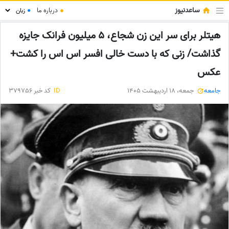
ساعدنیوز
●
درباره ما
●
هیتلر برای سر این زن شجاع، 5 میلیون فرانک جایزه
گذاشت/ زنی که با دست خالی افسر اس اس را کشت+
عکس
جامعه
جمعه، 18 اردیبهشت 1405
ID
کد خبر 379756