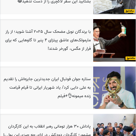
بشتابید این سفر لاکچری را از دست ندهید😂
با برندگان نوبل مضحک سال 2025 آشنا شوید؛ از راز
مارمولک‌های عاشق پیتزای 4 پنیر تا گاوهایی که برای
فرار از مگس، گورخر شدند!
ستاره جوان فوتبال ایران جدیدترین جایزه‌اش را تقدیم
به علی دایی کرد/ یاد شهریار ایرانی تا قیام قیامت
زنده میمونه👌+فیلم
پاداش 30 هزار تومانی رهبر انقلاب به این کارگردان
مشهور؛ کارگردان دودکش در ازای چه چیزی این پول را