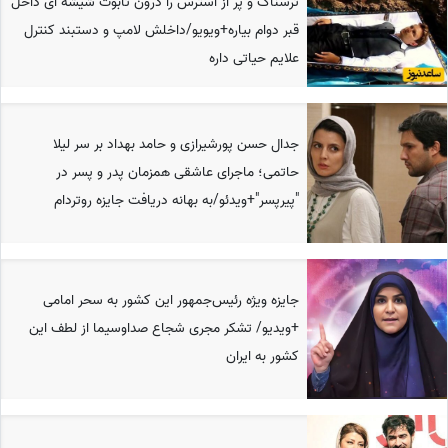
ترسناک و پر از استرس را درون تابوت شیشه ای داخل
قبر دوام بیاره+ویویو/داخلش لامپ و دستبند کنترل
علایم حیاتی داره
جدال حسن پورشیرازی و حامد بهداد بر سر لیلا
حاتمی؛ ماجرای عاشقی همزمان پدر و پسر در
"پیرپسر"+ویدئو/به بهانه دریافت جایزه روتردام
جایزه ویژه رئیس‌جمهور این کشور به سحر امامی
+ویدیو/ تشکر مجری شجاع صداوسیما از لطف این
کشور به ایران