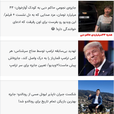
جایزه‌ی نجومیِ حاکم دبی به کودک آوازخوان؛ 44
میلیارد تومان، مزد صدایی که به دل نشست + فیلم/
این ویدیو رو بفرست برای اون رفیقت که ادعای
خوانندگی داره! 😂
تهدید بی‌سابقه ترامپ توسط مداح سرشناس: هر
کس ترامپ قمارباز را به درک واصل کند، جایزه‌اش
پیش ماست!+ویدیو/ تعیین جایزه برای سر ترامپ
شکست جبران ناپذیر لیونل مسی از رونالدو؛ جایزه
بهترین بازیکن تمام تاریخ برای رونالدو شد!