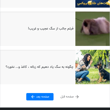
فیلم جالب از سگ عجیب و غریب!
چگونه به سگ یاد دهیم که زباله ، کاغذ و... نخورد؟
صفحه قبل
صفحه بعد