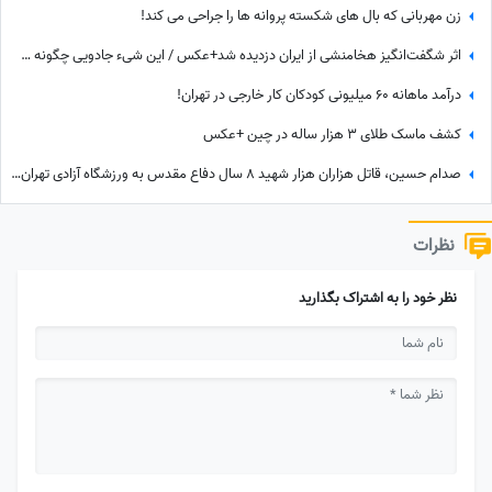
زن مهربانی که بال های شکسته پروانه ها را جراحی می کند!
اثر شگفت‌انگیز هخامنشی از ایران دزدیده شد+عکس / این شیء جادویی چگونه سر از انگلیس درآورد؟‌
درآمد ماهانه 60 میلیونی کودکان کار خارجی در تهران!
کشف ماسک طلای 3 هزار ساله در چین +عکس
صدام حسین، قاتل هزاران هزار شهید 8 سال دفاع مقدس به ورزشگاه آزادی تهران آمد!/ یه جو عقل هم چیز خوبیه که بعضیا ندارن!+ عکس
نظرات
نظر خود را به اشتراک بگذارید