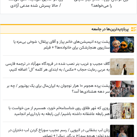
را می‌خواهد؟
/ حالا پسرش شده مدعی آزادی
زنان!!!
پربازدید‌ترین‌ها در جامعه
پشت پرده انیمیشن‌های خانم پیاز و آقای پرتقال؛ شوخی بی‌مزه یا
سناریوی هنجارشکن برای خانواده‌ها؟ + فیلم
گاف عجیب و غریب بنر نصب شده در فرودگاه مهرآباد در ترجمه فارسی
به عربیِ رعایت حجاب +عکس/ به ابتدای هر کلمه "ال" اضافه کنیم،
عربی میشه؟
پشت پرده هجوم 10 هزار نوجوان به ایران‌مال برای یک یوتیوبر / چه بر
سر دهه هشتادی‌ها آمد؟
روزی که مُهر طلاق روی شناسنامه‌ام خورد، همسرم از من خواست با
هم رابطه عاشقانه داشته باشیم/ این رابطه به بارداری‌ام انجامید
زنان لب بشقابی در اتیوپی / رسم عجیب سوراخ کردن لب دختران در
بدو تولد؛ هرچه سوراخ بزرگتر زیباتر! + تصاویر