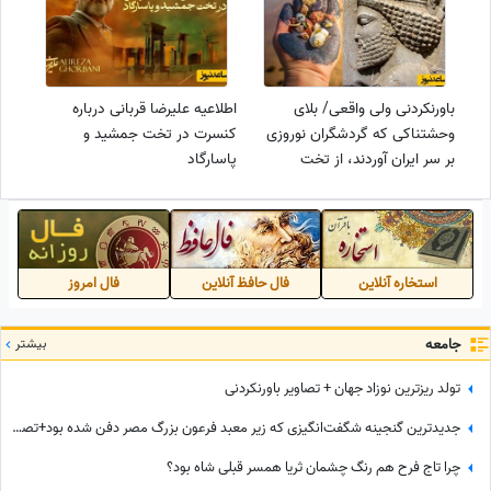
باورنکردنی ولی واقعی/ بلای
اطلاعیه علیرضا قربانی درباره
وحشتناکی که گردشگران نوروزی
کنسرت در تخت جمشید و
بر سر ایران آوردند، از تخت
پاسارگاد
جمشید تا سواحل خیره کننده
هرمز
استخاره آنلاین
فال حافظ آنلاین
فال امروز
جامعه
بیشتر
تولد ریزترین نوزاد جهان + تصاویر باورنکردنی
جدیدترین گنجینه شگفت‌انگیزی که زیر معبد فرعون بزرگ مصر دفن شده بود+تصاویر/ معبد فراعنه بعد از هر اکتشاف حیرت‌انگیزتر میشه
چرا تاج فرح هم رنگ چشمان ثریا همسر قبلی شاه بود؟