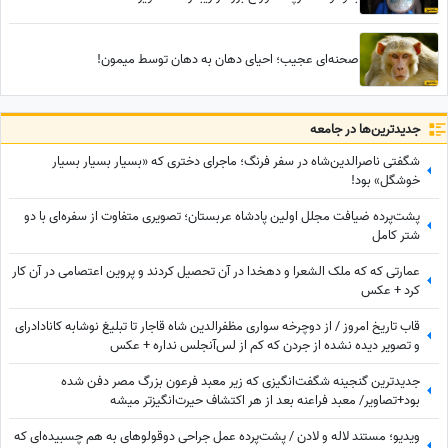
صحنه‌ای عجیب؛ احیای دهان به دهان توسط میمون!
جدید‌ترین‌ها در جامعه
شگفتی ناصرالدین‌شاه در سفر فرنگ؛ ماجرای دختری که «بسیار بسیار بسیار
خوشگل» بود!
پشت‌پرده ضیافت مجلل اولین پادشاه عربستان؛ تصویری متفاوت از سفره‌ای با دو
شتر کامل
عمارتی که که ملک الشعرا و دهخدا در آن تحصیل کردند و پروین اعتصامی در آن کار
کرد + عکس
قاب تاریخ امروز / از دوچرخه سواری مظفرالدین شاه قاجار تا تبلیغ نوشابه ‌کانادادرای
و تصویر دیده نشده از جردن که کم از لس‌آنجلس نداره + عکس
جدیدترین گنجینه شگفت‌انگیزی که زیر معبد فرعون بزرگ مصر دفن شده
بود+تصاویر/ معبد فراعنه بعد از هر اکتشاف حیرت‌انگیزتر میشه
ویدیو؛ مستند لاله و لادن / پشت‌پرده عمل جراحی دوقولوهای به هم چسبیده‌ای که