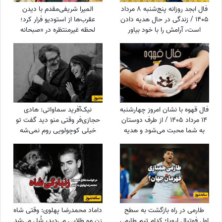
فال ابجد روزانه پنج‌شنبه 8 مرداد
المیرا شریفی‌مقدم با دیدن
1405 / زندگی در حال هدیه دادن
عقرب‌ها از استودیو فرار کرد؛
است، آرامش را با خود بیاور
لحظه غیرمنتظره در «صبحانه
ایرانی» + ویدئو
فال قهوه با نشان امروز چهارشنبه
نیک‌آفرید سماواتی: هادی
14 مرداد 1405 / از طرف دوستان
حجازی‌فر وقتی منو دید گفت تو
به شما محبت می‌شود و هدیه
خیلی کوچولویی روم نمی‌شه
گرانبهایی دریافت خواهید کرد
عاشقت بشم !
طارمی در راه بازگشت به سطح
داماد محمدرضا پهلوی: وقتی شاه
اول فوتبال اروپا؛ کدام تیم طارمی
زن مو طلایی می‌دید، شُل می‌شد