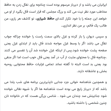
ایرانیان می باشد و از دیرباز مرسوم بوده است چنانچه برای تفآل زدن به حافظ
مخاطب مورد نظر نیت می کند و بزرگ مجلس که قرار است قال بگیرد از او می
خواهد این جمله را با خود تکرار کند:ای
حافظ شیرازی
، تو کاشف هر رازی، من
طالب یک فالم، بر من نظر اندازی…
و سپس دیوان را باز کرده و غزل بالای سمت راست را خوانده چراکه جواب
تفآل می باشد اگر با وسط غزل مواجه شدند فال باید از ابتدای غزل یعنی
صفحه پشت خوانده شود.پس از اینکه غزل خوانده شد آن را تفسیر می کنند
.چنانچه فال با محتوای مثبت از آب در آمد یعنی فال خوب است اما اگر منفی
بود یعنی بد است البته نا گفته نماند تمامی غزلیات حافظ محتوایی روحیه
بخش و عاشقانه دارند.
و همچنین شاهنامه خوانی جزء جدایی ناپذیرترین برنامه های شب یلدا می
باشد که از دیرباز رایج می بوده است شاهنامه ها اگر با شیوه نقالی خوانده
شود جذابیتش صد چندان می شود . شانس بزرگی هست که در خانواده تان
چنین شخصی را داشته باشید.