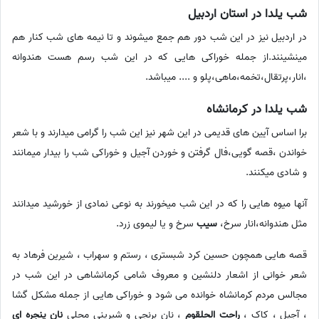
شب یلدا در استان اردبیل
در اردبیل نیز در این شب دور هم جمع میشوند و تا نیمه های شب کنار هم
مینشینند.از جمله خوراکی هایی که در این شب رسم هست هندوانه
،انار،پرتقال،تخمه،ماهی،پلو و .... میباشد.
شب یلدا در کرمانشاه
برا اساس آیین های قدیمی در این شهر نیز این شب را گرامی میدارند و با شعر
خواندن ،قصه گویی،فال گرفتن و خوردن آجیل و خوراکی شب را بیدار میمانند
و شادی میکنند.
آنها میوه هایی را که در این شب میخورند به نوعی نمادی از خورشید میدانند
مثل هندوانه،انار سرخ،
سیب
سرخ و یا لیموی زرد.
قصه هایی همچون حسین کرد شبستری ، رستم و سهراب ، شیرین فرهاد به
شعر خوانی از اشعار دلنشین و معروف شامی کرمانشاهی در این شب در
مجالس مردم کرمانشاه خوانده می شود و خوراکی هایی از جمله مشکل گشا
، آجیل ، کاک ،
راحت الحلقوم
، نان برنجی و شیرینی محلی
نان پنجره ای