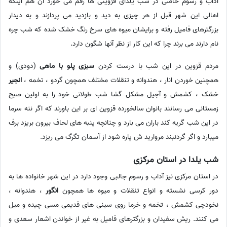
آداب و رسوم خاصی در شب یلدای قزوینی ها رقم می خورد آن هم اینکه
اهالی این شهر قبل از هر چیزی به دید و بازدید می پردازند و به دیدار
بزرگترهای فامیل رفته و برایشان میوه های سرخ رنگ خشک شده که شب چره
نام دارند می برند چرا که این کار از نظر آنها شگون دارد.
مردم قزوین در این شب با درست کردن
سبزی پلو با ماهی
(دودی) و
همچنین خوردن انار ، هندوانه و تنقلات مختلف همچون گردو ، تخمه ،
انجیر
خشک ، کشمش و آجیل مشکل گشا شب طولانی خود را به اولین صبح
زمستانی می رسانند بانوان سالخورده قزوین ای بر این باورند که اگر ننه سرما
در این شب گریه کند باران می بارد و چنانچه پنبه های لحاف بیرون بریزد برف
میبارد و اگر گردنبند مروارید ش پاره شود از آسمان تگرگ می ریزد.
شب یلدا در استان مرکزی
در استان مرکزی نیز آداب و رسوم جالبی وجود دارد در این شهر خانواده ها به
دور کرسی نشسته و انواع تنقلات و میوه ها همچون
انگور
، هندوانه ،
نخودچی کشمش ، تخمه و خرما روی سینی های قدیمی مسی چیده و میل
می کنند. ریش سفیدان و بزرگترهای فامیل به غیر از خواندن اشعار سعدی و