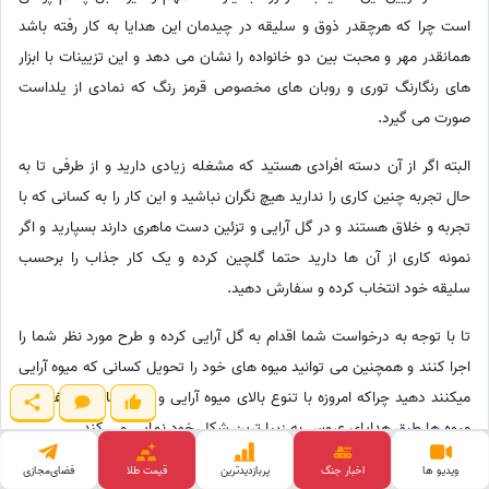
است چرا که هرچقدر ذوق و سلیقه در چیدمان این هدایا به کار رفته باشد
همانقدر مهر و محبت بین دو خانواده را نشان می دهد و این تزیینات با ابزار
های رنگارنگ توری و روبان های مخصوص قرمز رنگ که نمادی از یلداست
صورت می گیرد.
البته اگر از آن دسته افرادی هستید که مشغله زیادی دارید و از طرفی تا به
حال تجربه چنین کاری را ندارید هیچ نگران نباشید و این کار را به کسانی که با
تجربه و خلاق هستند و در گل آرایی و تزئین دست ماهری دارند بسپارید و اگر
نمونه کاری از آن ها دارید حتما گلچین کرده و یک کار جذاب را برحسب
سلیقه خود انتخاب کرده و سفارش دهید.
تا با توجه به درخواست شما اقدام به گل آرایی کرده و طرح مورد نظر شما را
اجرا کنند و همچنین می توانید میوه های خود را تحویل کسانی که میوه آرایی
میکنند دهید چراکه امروزه با تنوع بالای میوه آرایی و برش های مختلف روی
میوه ها طبق هدایای عروس به زیبا ترین شکل خود نمایی می کند.
ویدیو ها
اخبار جنگ
پربازدید‌ترین
قیمت طلا
فضای‌مجازی
پس چنانچه تازه عروسی در خانواده تان دارید از همین حالا دست به کار