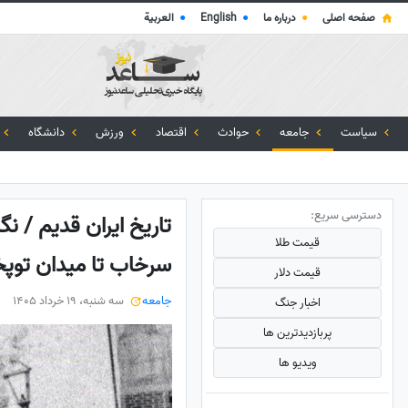
صفحه اصلی
●
درباره ما
●
English
●
العربية
سیاست
جامعه
حوادث
اقتصاد
ورزش
دانشگاه
دسترسی سریع:
تاریخ ایران قدیم / نگ
قیمت طلا
سرخاب تا میدان توپ
قیمت دلار
جامعه
سه شنبه، 19 خرداد 1405
اخبار جنگ
پربازدید‌ترین ها
ویدیو ها