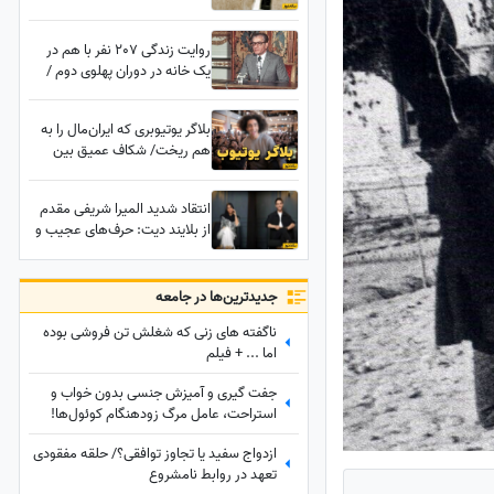
فارسی به عربیِ رعایت حجاب
+عکس/ به ابتدای هر کلمه "ال"
روایت زندگی 207 نفر با هم در
اضافه کنیم، عربی میشه؟
یک خانه در دوران پهلوی دوم /
هر 70 نفر یک مستراح + سند
بلاگر یوتیوبری که ایران‌مال را به
هم ریخت/ شکاف عمیق بین
نسلی که حتی اسمش را نشنیدند
+ فیلم
انتقاد شدید المیرا شریفی مقدم
از بلایند دیت: حرف‌های عجیب و
خیلی بدی بین دختر و پسرها رد و
بدل میشد + ویدئو
جدید‌ترین‌ها در جامعه
ناگفته های زنی که شغلش تن فروشی بوده
اما ... + فیلم
جفت گیری و آمیزش جنسی بدون خواب و
استراحت، عامل مرگ زودهنگام کوئول‌ها!
+عکس
ازدواج سفید یا تجاوز توافقی؟/ حلقه مفقودی
تعهد در روابط نامشروع