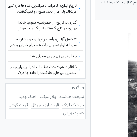
م‌انداز محلات مختلف
تاریخ ایران؛ خاطرات ناصرالدین شاه قاجار: کنیز
عزت‌الدوله ما را دید، هیچ رو نمی‌گرفت،
بسیار خجالت کشیدیم و...
گذری بر تاریخ| از چهارشنبه سوری خاندان
پهلوی در کاخ گلستان تا رنگ منحصربفرد
شورولت کوروت 1979 در محله در گیشا، 60
3 شغل آزاد پردرآمد در ایران بدون نیاز به
سال پیش
سرمایه اولیه خیلی بالا/ هم برای بانوان و هم
آقایون
جذاب‌ترین زن جهان معرفی شد
خلاقیت هوشمندانه قصاب اهوازی برای جذب
مشتری مرزهای خلاقیت را جابه جا کرد/
مغزشو باید طلا گرفت +عکس
وب گردی
تبلیغات هدفمند
پالاز موکت
آهنگ جدید
خرید بک لینک
قیمت ارز دیجیتال
قیمت گوشی
کلینیک زیبایی