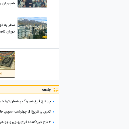
شجریان و 
سفر به ته
دوران ناص
اس
جامعه
چرا تاج فرح هم رنگ چشمان ثریا هم