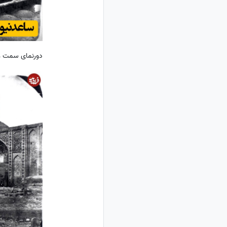
دورنمای سمت غر