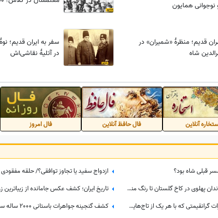
معلمشان در کلاس؛ 100 سال قبل
نوجوانی همایون
ران قدیم؛ منظرۀ «شمیران» در
سفر به ایران قدیم؛ نو
رالدین شاه
در آتلیۀ نقاشی‌اش
تخاره آنلاین
فال حافظ آنلاین
فال امروز
سر قبلی شاه بود؟
ازدواج سفید یا تجاوز توافقی؟/ حلقه مفقودی 
گذری بر تاریخ| از چهارشنبه سوری خاندان پهلوی در کاخ گلستان تا رنگ منحصربفرد شورولت کوروت 1979 در محله در گیشا، 60 سال پیش
4 تاج خیره‌کننده فرح پهلوی و جواهرات گرانقیمتی که با هر یک از تاج‌هایش ست میکرد/ لاکچری‌بازی‌های بیخودی که ثروت ایران را به باد داد