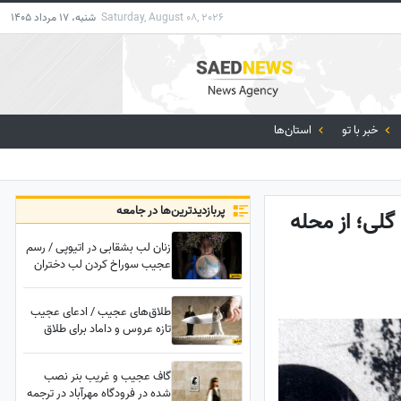
Saturday, August 08, 2026
شنبه، 17 مرداد 1405
خبر با تو
استان‌ها
پربازدید‌ترین‌ها در جامعه
 گلی؛ از محله
زنان لب بشقابی در اتیوپی / رسم
عجیب سوراخ کردن لب دختران
در بدو تولد؛ هرچه سوراخ بزرگتر
زیباتر! + تصاویر
طلاق‌های عجیب / ادعای عجیب
تازه عروس و داماد برای طلاق
درست 6 ماه بعد از عقد
گاف عجیب و غریب بنر نصب
شده در فرودگاه مهرآباد در ترجمه