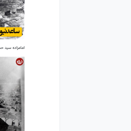
امامزاده سید حم