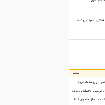
ۀ نقاش ناصرالدین شاه
بیشتر
تعهد در روابط نامشروع
تاریخ ایران؛ کشف عکس جامانده از زیباترین زن حرمسرای ناصرالدین شاه قاجار + عکس
کشف گنجینه جواهرات باستانی 2000 ساله ساخته شده از استخوان انسان در یک قصر مجلل+عکس