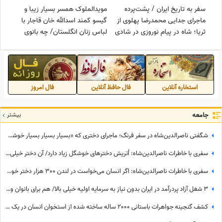
سفر به تاریخ ایران / پشت‌پرده
مویدالملوک همسر بسیار زیبا و
ماجرای جدایی محمدرضا پهلوی از
گیسو کمند اسدالله خان قاجار با
ثریا؛ شاه در پیام نوروزی در شادی
لباس زنان انگلستان/ چه بانوی
مردم شرکت نکرد
باکلاسی بوده در اون دوران
استخاره آنلاین
فال حافظ آنلاین
فال امروز
جامعه
بیشتر
شگفتی ناصرالدین‌شاه در سفر فرنگ؛ ماجرای دختری که «بسیار بسیار بسیار خوشگل» بود!
سفری با خاطرات ناصرالدین‌شاه: اُتریش دخترهای خوشگل زیاد دارد/ آن دختر خیلی‌ خوشگل‌تر وقتی به من دسته گل داد، مات و مبهوت شدم، نتوانستم راه بروم مردم ملتفت شدند، خندیدند!
سفری با خاطرات ناصرالدین‌شاه: اگر انسان می‌خواست در لندن 300 هزار دختر خوشگل منتخب می‌کرد، خیلی اوضاع غریبی بود/ خیلی خیلی تماشا کردیم
3 شغل آزاد پردرآمد در ایران بدون نیاز به سرمایه اولیه خیلی بالا/ هم برای بانوان و هم آقایون
کشف گنجینه جواهرات باستانی 2000 ساله ساخته شده از استخوان انسان در یک قصر مجلل+عکس