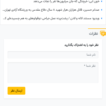
خون آبی؛ خرچنگی که جان میلیون‌ها نفر را نجات می‌دهد
صدام حسین، قاتل هزاران هزار شهید 8 سال دفاع مقدس به ورزشگاه آزادی تهران آمد!/ یه جو عقل هم چیز خوبیه که بعضیا ندارن!+ عکس
ویدیو؛ مستند لاله و لادن / پشت‌پرده عمل جراحی دوقولوهای به هم چسبیده‌ای که هرگز همدیگر را ندیدند!
نظرات
نظر خود را به اشتراک بگذارید
ارسال نظر