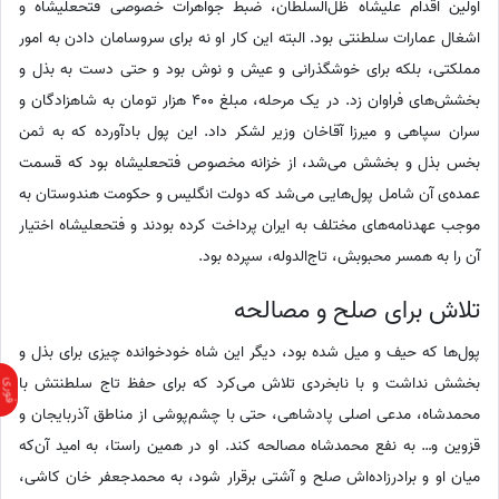
اولین اقدام علیشاه ظل‌السلطان، ضبط جواهرات خصوصی فتحعلیشاه و
اشغال عمارات سلطنتی بود. البته این کار او نه برای سروسامان دادن به امور
مملکتی، بلکه برای خوشگذرانی و عیش و نوش بود و حتی دست به بذل و
بخشش‌های فراوان زد. در یک مرحله، مبلغ 400 هزار تومان به شاهزادگان و
سران سپاهی و میرزا آقاخان وزیر لشکر داد. این پول بادآورده که به ثمن
بخس بذل و بخشش می‌شد، از خزانه مخصوص فتحعلیشاه بود که قسمت
عمده‌ی آن شامل پول‌هایی می‌شد که دولت انگلیس و حکومت هندوستان به
موجب عهدنامه‌های مختلف به ایران پرداخت کرده بودند و فتحعلیشاه اختیار
آن را به همسر محبوبش، تاج‌الدوله، سپرده بود.
تلاش برای صلح و مصالحه
پول‌ها که حیف و میل شده بود، دیگر این شاه خودخوانده چیزی برای بذل و
بخشش نداشت و با نابخردی تلاش می‌کرد که برای حفظ تاج سلطنتش با
محمدشاه، مدعی اصلی پادشاهی، حتی با چشم‌پوشی از مناطق آذربایجان و
قزوین و… به نفع محمدشاه مصالحه کند. او در همین راستا، به امید آن‌که
میان او و برادرزاده‌اش صلح و آشتی برقرار شود، به محمدجعفر خان کاشی،