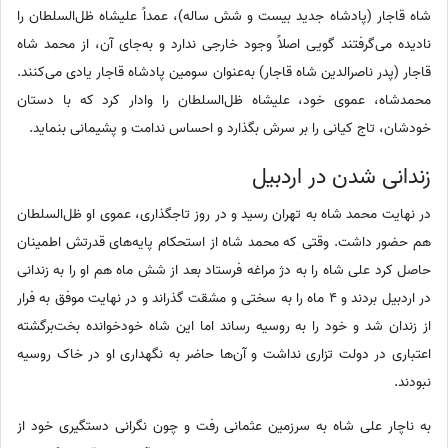
شاه قاجار (پادشاه جدید بیست و شش ساله)، عمداً علیشاه ظل‌السلطان را
نادیده می‌گرفتند گویی اصلاً وجود خارجی ندارد و به‌جای آن، از محمد شاه
قاجار (پدر ناصرالدین شاه قاجار) به‌عنوان سومین پادشاه قاجار یادی می‌کنند.
محمدشاه، عموی خود، علیشاه ظل‌السلطان را وادار کرد که با دستان
خودشان، تاج کیانی را بر سرش بگذارد و احساس ندامت و پشیمانی بنماید.
زندانی شدن در اردبیل
در نهایت محمد شاه به تهران رسید و در روز تاجگذاری، عموی او ظل‌السلطان
هم حضور داشت. وقتی که محمد شاه از استحکام پایه‌های قدرتش اطمینان
حاصل کرد علی شاه را به دژ مراغه فرستاد بعد از شش ماه هم او را به زندانی
در اردبیل بردند و 4 ماه را به سختی و مشقت گذراند و در نهایت موفق به فرار
از زندان شد و خود را به روسیه رساند اما این شاه خودخوانده بخت‌برگشته
اعتباری در دولت تزاری نداشت و آن‌ها حاضر به نگهداری او در خاک روسیه
نبودند.
به ناچار علی شاه به سرزمین عثمانی رفت و چون نگرانی دستگیری خود از