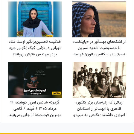
وضعیت ازدواج تا آلبوم تصاویر
شخصی
از اشک‌های بهت‌آور در «پایتخت»
خلاقیت تحسین‌برانگیز اوستا قناد
تا مصدومیت شدید نسرین
تهرانی در تزئین کیک لِگویی ویژه
نصرتی در سکانس بالون؛ فهیمه
برادر مهندس «ترلان پروانه»
«پایتخت» از روزهای سخت
حماسه آفرید/ آقا واگعیه یا
بازیگری‌اش گفت
کیکه؟😂
زمانی که رتبه‌های برتر کنکور،
گردونه شانس امروز دوشنبه 19
ظاهری با ابهت‌تر از استادان
مرداد 1405 + فیلم / گاهی
امروزی داشتند؛ نگاهی به تیپ و
بهترین فرصت‌ها از جایی می‌آیند
استایل رتبه‌های برتر کنکور سال
که انتظارش را نداری
1354 + عکس