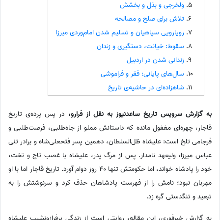
ولخرجی و بذل و بخشش
تلاش برای صلح و مصالحه
رویارویی سپاهیان و تسلیم شدن امام‌وردی میرزا
سقوط: خیانت، دستگیری و زندان
زندانی شدن در اردبیل
سال‌های پایانی: فقر و فراموشی
شاهزاده‌ای در حاشیه‌ی تاریخ
به گزارش سرویس تاریخ ساعدنیوز به نقل از فرارو،
در پس پرده‌ی تاریخ
قاجار، چهره‌ای مغفول مانده که داستانش مملو از جاه‌طلبی، فرصت‌طلبی و
فرجامی تلخ است: علیشاه ظل‌السلطان، دهمین پسر فتحعلی‌شاه و برادر تنی
عباس میرزا، ولیعهد نامدار. پس از مرگ پدر، علیشاه با غصب تاج و تخت،
خود را پادشاه خواند، اما حکومتش تنها 40 روز دوام آورد. تاریخ قاجار اما با او
مهربان نبود؛ نامش را از فهرست پادشاهان حذف کرد و سرنوشتش را به
تبعید و تنگدستی گره زد.
به گزارش خبرفوری، این مقاله، روایتی است از زندگی پرفرازونشیب علیشاه