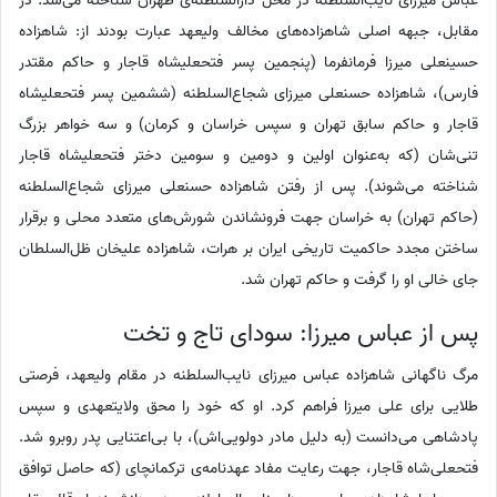
عباس میرزای نایب‌السلطنه در محل دارالسلطنه‌ی طهران شناخته می‌شد. در
مقابل، جبهه اصلی شاهزاده‌های مخالف ولیعهد عبارت بودند از: شاهزاده
حسینعلی میرزا فرمانفرما (پنجمین پسر فتحعلیشاه قاجار و حاکم مقتدر
فارس)، شاهزاده حسنعلی میرزای شجاع‌السلطنه (ششمین پسر فتحعلیشاه
قاجار و حاکم سابق تهران و سپس خراسان و کرمان) و سه خواهر بزرگ
تنی‌شان (که به‌عنوان اولین و دومین و سومین دختر فتحعلیشاه قاجار
شناخته می‌شوند). پس از رفتن شاهزاده حسنعلی میرزای شجاع‌السلطنه
(حاکم تهران) به خراسان جهت فرونشاندن شورش‌های متعدد محلی و برقرار
ساختن مجدد حاکمیت تاریخی ایران بر هرات، شاهزاده علیخان ظل‌السلطان
جای خالی او را گرفت و حاکم تهران شد.
پس از عباس میرزا: سودای تاج و تخت
مرگ ناگهانی شاهزاده عباس میرزای نایب‌السلطنه در مقام ولیعهد، فرصتی
طلایی برای علی میرزا فراهم کرد. او که خود را محق ولایتعهدی و سپس
پادشاهی می‌دانست (به دلیل مادر دولویی‌اش)، با بی‌اعتنایی پدر روبرو شد.
فتحعلی‌شاه قاجار، جهت رعایت مفاد عهدنامه‌ی ترکمانچای (که حاصل توافق