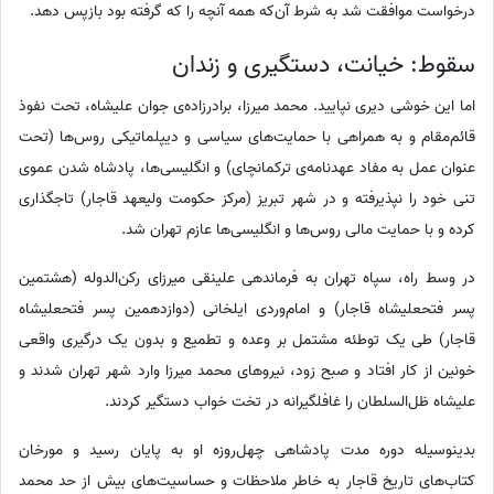
درخواست موافقت شد به شرط آن‌که همه آنچه را که گرفته بود بازپس دهد.
سقوط: خیانت، دستگیری و زندان
اما این خوشی دیری نپایید. محمد میرزا، برادرزاده‌ی جوان علیشاه، تحت نفوذ
قائم‌مقام و به همراهی با حمایت‌های سیاسی و دیپلماتیکی روس‌ها (تحت
عنوان عمل به مفاد عهدنامه‌ی ترکمانچای) و انگلیسی‌ها، پادشاه شدن عموی
تنی خود را نپذیرفته و در شهر تبریز (مرکز حکومت ولیعهد قاجار) تاجگذاری
کرده و با حمایت مالی روس‌ها و انگلیسی‌ها عازم تهران شد.
در وسط راه، سپاه تهران به فرماندهی علینقی میرزای رکن‌الدوله (هشتمین
پسر فتحعلیشاه قاجار) و امام‌وردی ایلخانی (دوازدهمین پسر فتحعلیشاه
قاجار) طی یک توطئه مشتمل بر وعده و تطمیع و بدون یک درگیری واقعی
خونین از کار افتاد و صبح زود، نیروهای محمد میرزا وارد شهر تهران شدند و
علیشاه ظل‌السلطان را غافلگیرانه در تخت خواب دستگیر کردند.
بدینوسیله دوره مدت پادشاهی چهل‌روزه او به پایان رسید و مورخان
کتاب‌های تاریخ قاجار به خاطر ملاحظات و حساسیت‌های بیش از حد محمد