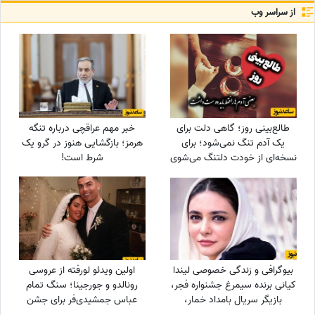
از سراسر وب
طالع‌بینی روز؛ گاهی دلت برای
خبر مهم عراقچی درباره تنگه
یک آدم تنگ نمی‌شود؛ برای
هرمز؛ بازگشایی هنوز در گرو یک
نسخه‌ای از خودت دلتنگ می‌شوی
شرط است!
که وقتی کنار او بودی،
می‌شناختی / دوشنبه 19 مرداد
1405
بیوگرافی و زندگی خصوصی لیندا
اولین ویدئو لورفته از عروسی
کیانی برنده سیمرغ جشنواره فجر،
رونالدو و جورجینا؛ سنگ تمام
بازیگر سریال بامداد خمار،
عباس جمشیدی‌فر برای جشن
پایتخت، دلدادگان و.../ از
نوستالژیک ستاره فوتبال!