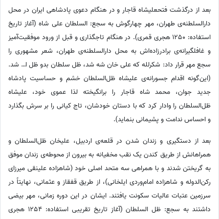
بعد از درگذشت فتحعلیشاه قاجار و در هنگام دعوی پادشاهی ایران در محل
دارالسلطنه‌ی طهران، مهر چهارگوش به سجع: السلطان علی شاه (آغاز تاریخ
استفاده: 1250 هجری قمری). در هنگام تاجگذاری و قبل از ورود موفقیت‌آمیز
و غافلگیرانه‌ی برادرزاده‌اش به محل دارالسلطنه‌ی طهران، شعر مشهوری را
سجع مهر قرار داد: شکرلله که علی خان شه شد، ظل سلطان بدو ظل ا… شد.
(این‌گونه اقدام جسورانه‌ی علیشاه ظل‌السلطان خشم و حساسیت پادشاه
جدید جوان، محمد شاه قاجار را برانگیخته لذا عموی خود، علیشاه
ظل‌السلطان را وادار کرد که با دستان خودشان، تاج کیانی را بر سرش بگذارد
و احساس ندامت و پشیمانی بنماید).
بعد از دستگیری و زندان شدن در قلعه‌ی اردبیل، علیخان ظل‌السلطان و
همراهانش از طریق کندن یک نقب مخفیانه به بیرون از محوطه‌ی زندان موفق
به گریختن شدند و با همراهی سه متحد اصلی خود (شاهزاده علینقی میرزای
رکن‌الدوله و شاهزاده امام‌وردی ایلخانی)، از طریق قفقاز و عثمانی، نهایتاً در
سرزمین عتبات عالیات سکونت یافتند. ایشان در این دوره زمانی، مهر بیضی
داشتند به سجع: ظل السلطان (آغاز تاریخ تقریبی استفاده: 1254 هجری