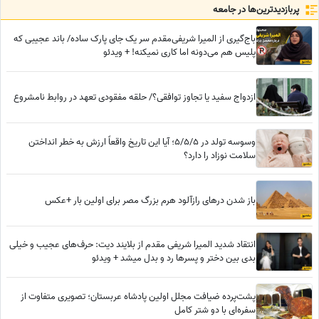
پربازدید‌ترین‌ها در جامعه
باج‌گیری از المیرا شریفی‌مقدم سر یک جای پارک ساده/ باند عجیبی که
پلیس هم می‌دونه اما کاری نمیکنه! + ویدئو
ازدواج سفید یا تجاوز توافقی؟/ حلقه مفقودی تعهد در روابط نامشروع
وسوسه تولد در 5/5/5؛ آیا این تاریخ واقعاً ارزش به خطر انداختن
سلامت نوزاد را دارد؟
باز شدن درهای رازآلود هرم بزرگ مصر برای اولین بار +عکس
انتقاد شدید المیرا شریفی مقدم از بلایند دیت: حرف‌های عجیب و خیلی
بدی بین دختر و پسرها رد و بدل میشد + ویدئو
پشت‌پرده ضیافت مجلل اولین پادشاه عربستان؛ تصویری متفاوت از
سفره‌ای با دو شتر کامل