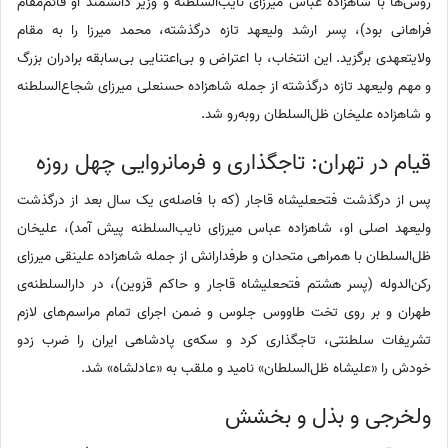
روس‌ها با شاهزاده عباس میرزای نایب‌السلطنه و وزیر دانشمند او قائم‌مقام
فراهانی بود)، پسر ارشد ولیعهد تازه درگذشته، محمد میرزا را به مقام
ولایتعهدی برگزید. این انتخاب، با اعتراض و بی‌اعتنایی بی‌سابقه برادران بزرگ
و مهم ولیعهد تازه درگذشته از جمله شاهزاده حسنعلی میرزای شجاع‌السلطنه
و شاهزاده علیخان ظل‌السلطان روبه‌رو شد.
قیام در تهران: تاجگذاری و فرمانروایی چهل روزه
پس از درگذشت فتحعلیشاه قاجار (که با فاصله‌ی یک سال بعد از درگذشت
ولیعهد اصلی او، شاهزاده عباس میرزای نایب‌السلطنه پیش آمد)، علیخان
ظل‌السلطان با همراهی متحدان و طرفدارانش از جمله شاهزاده علینقی میرزای
رکن‌الدوله (پسر هشتم فتحعلیشاه قاجار و حاکم قزوین)، در دارالسلطنه‌ی
طهران و بر روی تخت طاووس جلوس و ضمن اجرای تمام مراسم‌های لازم
تشریفات سلطنتی، تاجگذاری کرد و سکه‌ی پادشاهی ایران را ضرب زدو
خودش را «علیشاه ظل‌السلطان» نامید و ملقب به «عادلشاه» شد.
ولخرجی و بذل و بخشش