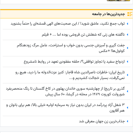
جدید‌ترین‌ها در جامعه
ثواب جمع نکنید، عاشق شوید! / این صحبت‌های الهی قمشه‌ای را حتماً بشنوید
ناگفته های زنی که شغلش تن فروشی بوده اما ... + فیلم
جفت گیری و آمیزش جنسی بدون خواب و استراحت، عامل مرگ زودهنگام
کوئول‌ها! +عکس
ازدواج سفید یا تجاوز توافقی؟/ حلقه مفقودی تعهد در روابط نامشروع
تاریخ ایران؛ خاطرات ناصرالدین شاه قاجار: کنیز عزت‌الدوله ما را دید، هیچ رو
نمی‌گرفت، بسیار خجالت کشیدیم و...
گذری بر تاریخ| از چهارشنبه سوری خاندان پهلوی در کاخ گلستان تا رنگ منحصربفرد
شورولت کوروت 1979 در محله در گیشا، 60 سال پیش
3 شغل آزاد پردرآمد در ایران بدون نیاز به سرمایه اولیه خیلی بالا/ هم برای بانوان و
هم آقایون
جذاب‌ترین زن جهان معرفی شد