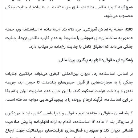
هیچ‌گونه کاربرد نظامی نداشته، طبق جزء «2» بند «ب» ماده 8 جنایت جنگی
محسوب می‌شود.
ثالثا، حمله به اماکن آموزشی: جزء «9» بند «ب» ماده 8 اساسنامه رم، حمله
عمدی به ساختمان‌های آموزشی را مشروط به عدم کاربرد نظامی آن‌ها، جنایت
جنگی می‌داند که انطباق کامل با جنایت رخ‌داده در میناب دارد.
راهکارهای حقوقی؛ الزام به پیگیری بین‌المللی
بر اساس اساسنامه رم، دیوان بین‌المللی کیفری می‌تواند مرتکبین جنایات
جنگی را به مجازات‌هایی از قبیل حبس‌های بلندمدت تا حبس ابد، جریمه
نقدی و پرداخت غرامت محکوم کند. با این حال، عدم عضویت ایران و آمریکا
در این اساسنامه، فرآیند ارجاع پرونده را با پیچیدگی‌هایی مواجه ساخته است.
کارشناسان حقوقی معتقدند تیم حقوقی و دیپلماسی کشور باید با بهره‌گیری
از سازوکار بند 3 ماده 12 اساسنامه، اقدام به ارائه اظهارنامه پذیرش صلاحیت
قضائی دیوان کند و هم‌زمان، فعال‌سازی ظرفیت‌های دیپلماتیک جهت ارجاع