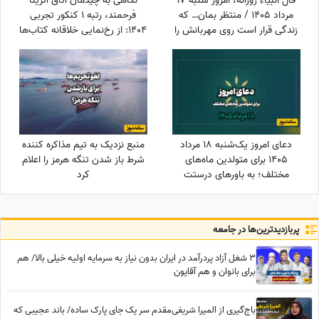
فال انبیاء روزانه، امروز شنبه 17
نگاهی به چیدمان اتاق آترینا
مرداد 1405 / منتظر بمان… که
فرحمند، رتبه 1 کنکور تجربی
زندگی قرار است روی مهربانش را
1404: از رخ‌نمایی خلاقانه کتاب‌ها
به تو نشان دهد. خبرهای خوش،
تا حضور شازده کوچولو/فضایی
در راه‌اند
روح‌انگیز و آرامش‌بخش برای تمرکز
و موفقیت
دعای امروز یک‌شنبه 18 مرداد
منبع نزدیک به تیم مذاکره کننده
1405 برای متولدین ماه‌های
شرط باز شدن تنگه هرمز را اعلام
مختلف؛ به باورهای درستت
کرد
پایبند بمان، حتی اگر دیگران آن
را نپذیرند
پربازدید‌ترین‌ها در جامعه
3 شغل آزاد پردرآمد در ایران بدون نیاز به سرمایه اولیه خیلی بالا/ هم
برای بانوان و هم آقایون
باج‌گیری از المیرا شریفی‌مقدم سر یک جای پارک ساده/ باند عجیبی که