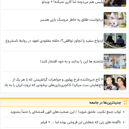
پلیس هم می‌دونه اما کاری نمیکنه! + ویدئو
درخواست طلاق به خاطر عروسک‌ بازی همسر
ازدواج سفید یا تجاوز توافقی؟/ حلقه مفقودی تعهد در روابط نامشروع
شلخته ها این را بدانند و به خود افتخار کنند!
4 تاج خیره‌کننده فرح پهلوی و جواهرات گرانقیمتی که با هر یک از
تاج‌هایش ست میکرد/ لاکچری‌بازی‌های بیخودی که ثروت ایران را به باد
داد
جدید‌ترین‌ها در جامعه
ثواب جمع نکنید، عاشق شوید! / این صحبت‌های الهی قمشه‌ای را حتماً بشنوید
ناگفته های زنی که شغلش تن فروشی بوده اما ... + فیلم