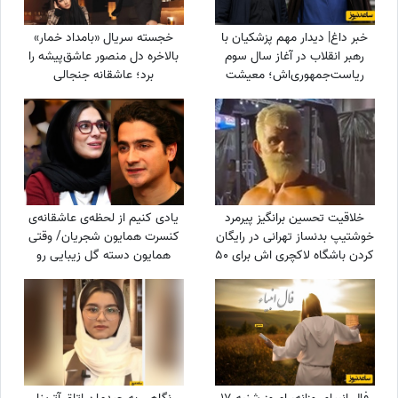
خبر داغ| دیدار مهم پزشکیان با
خجسته سریال «بامداد خمار»
رهبر انقلاب در آغاز سال سوم
بالاخره دل منصور عاشق‌پیشه را
ریاست‌جمهوری‌اش؛ معیشت
برد؛ عاشقانه جنجالی
مردم و آینده جنگ از محورهای
عموزاده‌های چشم‌رنگی که ارزش
اصلی گفتگو
دیدن داره
خلاقیت تحسین برانگیز پیرمرد
یادی کنیم از لحظه‌ی عاشقانه‌ی
خوشتیپ بدنساز تهرانی در رایگان
کنسرت همایون شجریان/ وقتی
کردن باشگاه لاکچری اش برای 50
همایون دسته گل زیبایی رو
سال به بالا حماسه آفرید +فیلم/
تقدیم میکنه به سحر
عجب استایلی داری آقا محتشم
دولت‌شاهی/ چه تیپ مینیمال و
خودت یک پا هادی چوپان هستی
شیکی زده سحر خانم!