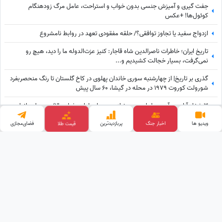
جفت گیری و آمیزش جنسی بدون خواب و استراحت، عامل مرگ زودهنگام
کوئول‌ها! +عکس
ازدواج سفید یا تجاوز توافقی؟/ حلقه مفقودی تعهد در روابط نامشروع
تاریخ ایران؛ خاطرات ناصرالدین شاه قاجار: کنیز عزت‌الدوله ما را دید، هیچ رو
نمی‌گرفت، بسیار خجالت کشیدیم و...
گذری بر تاریخ| از چهارشنبه سوری خاندان پهلوی در کاخ گلستان تا رنگ منحصربفرد
شورولت کوروت 1979 در محله در گیشا، 60 سال پیش
3 شغل آزاد پردرآمد در ایران بدون نیاز به سرمایه اولیه خیلی بالا/ هم برای بانوان و
هم آقایون
ویدیو ها
اخبار جنگ
پربازدید‌ترین
قیمت طلا
فضای‌مجازی
جذاب‌ترین زن جهان معرفی شد
وب گردی
آهنگ جدید
پالاز موکت
قیمت ارز دیجیتال
کلینیک زیبایی
قیمت گوشی
تبلیغات هدفمند
خرید بک لینک
طراحی و توسعه توسط
ساعدنیوز