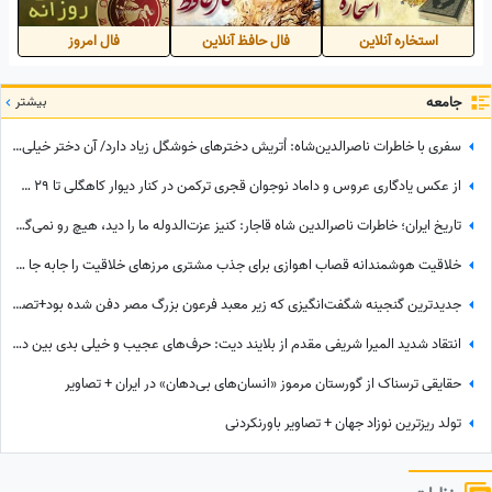
استخاره آنلاین
فال حافظ آنلاین
فال امروز
جامعه
بیشتر
سفری با خاطرات ناصرالدین‌شاه: اُتریش دخترهای خوشگل زیاد دارد/ آن دختر خیلی‌ خوشگل‌تر وقتی به من دسته گل داد، مات و مبهوت شدم، نتوانستم راه بروم مردم ملتفت شدند، خندیدند!
از عکس یادگاری عروس و داماد نوجوان قجری ترکمن در کنار دیوار کاهگلی تا 29 سالگی مونیکا بلوچی با شال سفید پردار
تاریخ ایران؛ خاطرات ناصرالدین شاه قاجار: کنیز عزت‌الدوله ما را دید، هیچ رو نمی‌گرفت، بسیار خجالت کشیدیم و...
خلاقیت هوشمندانه قصاب اهوازی برای جذب مشتری مرزهای خلاقیت را جابه جا کرد/ مغزشو باید طلا گرفت +عکس
جدیدترین گنجینه شگفت‌انگیزی که زیر معبد فرعون بزرگ مصر دفن شده بود+تصاویر/ معبد فراعنه بعد از هر اکتشاف حیرت‌انگیزتر میشه
انتقاد شدید المیرا شریفی مقدم از بلایند دیت: حرف‌های عجیب و خیلی بدی بین دختر و پسرها رد و بدل میشد + ویدئو
حقایقی ترسناک از گورستان مرموز «انسان‌های بی‌دهان» در ایران + تصاویر
تولد ریزترین نوزاد جهان + تصاویر باورنکردنی