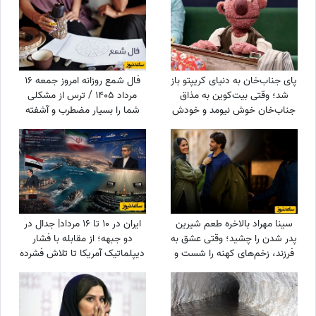
پای جناب‌خان به دنیای کریپتو باز
فال شمع روزانه امروز جمعه 16
شد؛ وقتی بیت‌کوین به مذاق
مرداد 1405 / ترس از مشکلی
جناب‌خان خوش نیومد و خودش
شما را بسیار مضطرب و آشفته
دست‌ به‌ کار شد😆+ویدیو
می‌کند، اما شما
سینا مهراد بالاخره طعم شیرین
ایران در 10 تا 16 مرداد| جدال در
پدر شدن را چشید؛ وقتی عشق به
دو جبهه؛ از مقابله با فشار
فرزند، زخم‌های کهنه را شست و
دیپلماتیک آمریکا تا تلاش فشرده
در نهایت همان چیزی نصیبش
دولت برای حل ناترازی برق
شد که مردها از زندگی
می‌خواهند!