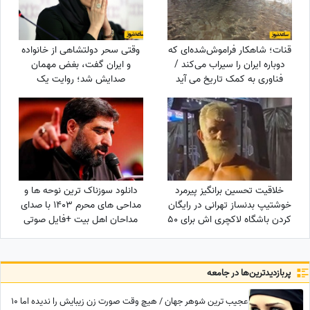
قنات؛ شاهکار فراموش‌شده‌ای که
وقتی سحر دولتشاهی از خانواده
دوباره ایران را سیراب می‌کند /
و ایران گفت، بغض مهمان
فناوری به کمک تاریخ می آید
صدایش شد؛ روایت یک
دلبستگی عمیق به وسعت یک
خانه به نام ایران❤«همه
خانواده‌ام خارج هستند ولی...»
خلاقیت تحسین برانگیز پیرمرد
دانلود سوزناک ترین نوحه ها و
خوشتیپ بدنساز تهرانی در رایگان
مداحی های محرم 1403 با صدای
کردن باشگاه لاکچری اش برای 50
مداحان اهل بیت +فایل صوتی
سال به بالا حماسه آفرید +فیلم/
عجب استایلی داری آقا محتشم
خودت یک پا هادی چوپان هستی
پربازدید‌ترین‌ها در جامعه
عجیب ترین شوهر جهان / هیچ وقت صورت زن زیبایش را ندیده اما 10