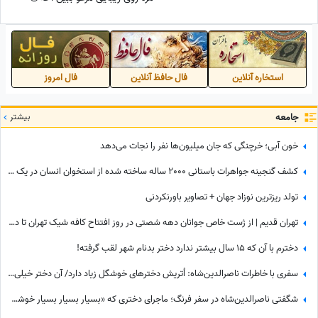
استخاره آنلاین
فال حافظ آنلاین
فال امروز
جامعه
بیشتر
خون آبی؛ خرچنگی که جان میلیون‌ها نفر را نجات می‌دهد
کشف گنجینه جواهرات باستانی 2000 ساله ساخته شده از استخوان انسان در یک قصر مجلل+عکس
تولد ریزترین نوزاد جهان + تصاویر باورنکردنی
تهران قدیم | از ژست خاص جوانان دهه شصتی در روز افتتاح کافه شیک تهران تا دور دور دختر جوان و سگش با رنوی قرمز در سال 78
دخترم با آن که ۱۵ سال بیشتر ندارد دختر بدنام شهر لقب گرفته!
سفری با خاطرات ناصرالدین‌شاه: اُتریش دخترهای خوشگل زیاد دارد/ آن دختر خیلی‌ خوشگل‌تر وقتی به من دسته گل داد، مات و مبهوت شدم، نتوانستم راه بروم مردم ملتفت شدند، خندیدند!
شگفتی ناصرالدین‌شاه در سفر فرنگ؛ ماجرای دختری که «بسیار بسیار بسیار خوشگل» بود!