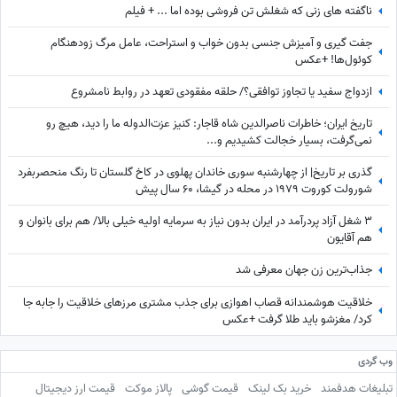
ناگفته های زنی که شغلش تن فروشی بوده اما ... + فیلم
جفت گیری و آمیزش جنسی بدون خواب و استراحت، عامل مرگ زودهنگام
کوئول‌ها! +عکس
ازدواج سفید یا تجاوز توافقی؟/ حلقه مفقودی تعهد در روابط نامشروع
تاریخ ایران؛ خاطرات ناصرالدین شاه قاجار: کنیز عزت‌الدوله ما را دید، هیچ رو
نمی‌گرفت، بسیار خجالت کشیدیم و...
گذری بر تاریخ| از چهارشنبه سوری خاندان پهلوی در کاخ گلستان تا رنگ منحصربفرد
شورولت کوروت 1979 در محله در گیشا، 60 سال پیش
3 شغل آزاد پردرآمد در ایران بدون نیاز به سرمایه اولیه خیلی بالا/ هم برای بانوان و
هم آقایون
جذاب‌ترین زن جهان معرفی شد
خلاقیت هوشمندانه قصاب اهوازی برای جذب مشتری مرزهای خلاقیت را جابه جا
کرد/ مغزشو باید طلا گرفت +عکس
وب گردی
تبلیغات هدفمند
خرید بک لینک
قیمت گوشی
پالاز موکت
قیمت ارز دیجیتال