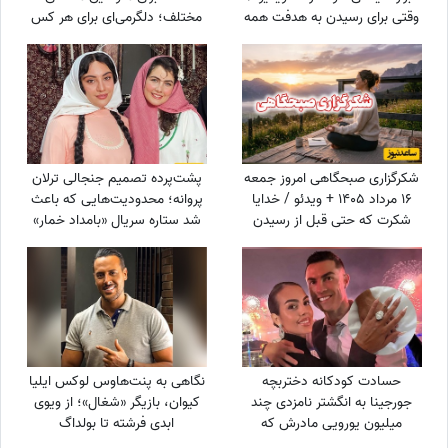
وقتی برای رسیدن به هدفت همه
مختلف؛ دلگرمی‌ای برای هر کس
برات وسیله هستند!!!
که در آرزوها و نیازهای زندگی
مانده است
شکرگزاری صبحگاهی امروز جمعه
پشت‌پرده تصمیم جنجالی ترلان
16 مرداد 1405 + ویدئو / خدایا
پروانه؛ محدودیت‌هایی که باعث
شکرت که حتی قبل از رسیدن
شد ستاره سریال «بامداد خمار»
آرزوهایم، آرامشِ ایمان به اجابت
دور رفیق‌بازی را خط بکشد!
را در دلم قرار دادی
حسادت کودکانه دختربچه
نگاهی به پنت‌هاوس لوکس ایلیا
جورجینا به انگشتر نامزدی چند
کیوان، بازیگر «شغال»؛ از ویوی
میلیون یورویی مادرش که
ابدی فرشته تا بولداگ
رونالدو به او هدیه داده بود!
دوست‌داشتنی و دکوراسیون