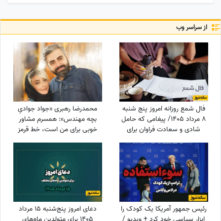
از سراسر وب
فال شمع روزانه امروز پنج شنبه
محمدرضا رهبری «جواد جوادیِ
8 مرداد 1405/ پیغامی که حامل
بچه مهندس»: همسرم مشاور
شادی و سعادت فراوان برای
خوبی برای من است، خط قرمز
شماست ، به شما خواهد رسید
من خانوادمه/عروسی خواهرم
دائم استرس داشتم که مبادا
فیلم یا عکسی از من گرفته شود
و بعدا برای من دردسر ایجاد کند!
رئیس جمهور آمریکا یک کودک را
دعای امروز پنج‌شنبه 15 مرداد
ابزار سیاسی خود کرد + ویدیو /
1405 برای متولدین ماه‌های