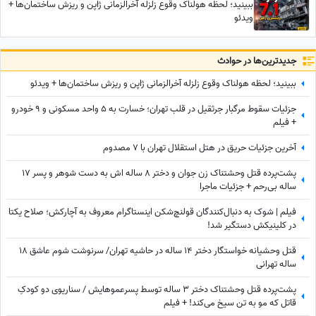
ببینید؛ لحظه هولناک وقوع زلزله آخرالزمانی ژاپن و ریزش ساختمان‌ها +
ویدئو
جدید‌ترین‌ها در حوادث
ببینید؛ لحظه هولناک وقوع زلزله آخرالزمانی ژاپن و ریزش ساختمان‌ها + ویدئو
جزئیات سقوط مرگبار جرثقیل در قلب تهران؛ خسارت به 5 واحد مسکونی و 9 خودرو
+ فیلم
آخرین جزئیات حریق در هتل استقلال تهران با 7 مصدوم
پشت‌پرده قتل وحشتناک زن جوان و دختر 8 ساله اش به دست شوهر و پسر 17
ساله بی‌رحم + جزئیات ماجرا
فیلم | شوک به دنبال‌کنندگان قولنچ‌شکن اینستاگرام معروف به آچارکش؛ صلاح یکتا
در کلینیکش دستگیر شد!
قتل وحشیانه خواستگار دختر 14 ساله در حاشیه تهران/ سرنوشت شوم عاشق 18
ساله تهرانی
پشت‌پرده قتل وحشتناک دختر 3 ساله توسط پسرعموهایش / سناریوی دو کودکِ
قاتل که مو به تن سیخ می‌کند! + فیلم