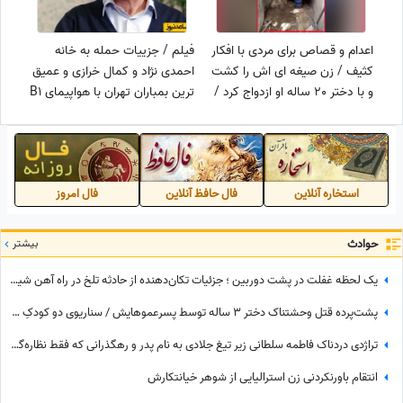
اعدام و قصاص برای مردی با افکار
فیلم / جزییات حمله به خانه
کثیف / زن صیغه ای اش را کشت
احمدی نژاد و کمال خرازی و عمیق
و با دختر 20 ساله او ازدواج کرد /
ترین بمباران تهران با هواپیمای B1
در حمام کارگاهش دوربین مخفی
/ دیدم شهید خرازی با پای
داشت تا زنان کارگر را ببینید +
خودش بیرون آمد اما زنش../
عکس ها از محل دفن جسد تا
احمدی نژاد و خانواده اش ...
نحوه قتل
استخاره آنلاین
فال حافظ آنلاین
فال امروز
حوادث
بیشتر
یک لحظه غفلت در پشت دوربین ؛ جزئیات تکان‌دهنده از حادثه تلخ در راه آهن شیرگاه + فیلم
پشت‌پرده قتل وحشتناک دختر 3 ساله توسط پسرعموهایش / سناریوی دو کودکِ قاتل که مو به تن سیخ می‌کند! + فیلم
تراژدی دردناک فاطمه سلطانی زیر تیغ جلادی به نام پدر و رهگذرانی که فقط نظاره‌گر هستند! / قلب یک ملت شکست + ویدئو
انتقام باورنکردنی زن استرالیایی از شوهر خیانتکارش