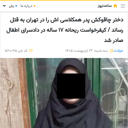
ساعدنیوز
●
درباره ما
●
دختر چاقوکش پدر همکلاسی اش را در تهران به قتل
رساند / کیفرخواست ریحانه 17 ساله در دادسرای اطفال
صادر شد
حوادث
سه شنبه، 22 اردیبهشت 1405
ID
کد خبر 540095