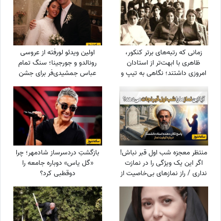
زمانی که رتبه‌های برتر کنکور،
اولین ویدئو لورفته از عروسی
ظاهری با ابهت‌تر از استادان
رونالدو و جورجینا؛ سنگ تمام
امروزی داشتند؛ نگاهی به تیپ و
عباس جمشیدی‌فر برای جشن
استایل رتبه‌های برتر کنکور سال
نوستالژیک ستاره فوتبال!
1354 + عکس
منتظر معجزه شب اول قبر نباش!
بازگشتِ دردسرساز شادمهر؛ چرا
اگر این یک ویژگی را در نمازت
«گل یاس» دوباره جامعه را
نداری / راز نمازهای بی‌خاصیت از
دو‌قطبی کرد؟
زبان استاد دانشمند