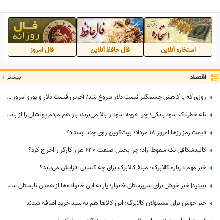
قرمز پهن می‌کردند+فیلم
استخاره آنلاین
فال حافظ آنلاین
فال امروز
اقتصاد
بیشتر
روزی که با کاهش چشمگیر قیمت دلار شروع شد/ آخرین قیمت دلار و یورو امروز سه‌شنبه 30 تیر 1405
تله خطرناک سود بانکی؛ چرا هرچه سود را بالا می‌برند، باز هم مردم پولشان را از بانکها برمی‌دارند؟
قیمت رمزارزها امروز 18 مرداد؛ بیت‌کوین روی چند ایستاد؟
کالبدشکافی یک سقوط آزاد؛ چرا بخش صنعت 630 هزار کارگر را اخراج کرد؟
خبر مهم درباره کالابرگ؛ مبلغ کالابرگ برای چه کسانی افزایش می‌یابد؟
ببینید| خبر خوش برای سرپرستان خانوار؛ یارانه این خانواده‌ها از همین تابستان سه برابر می‌شود!
خبر خوش برای مشمولان کالابرگ؛ این کالاها هم به سبد خرید اضافه شدند