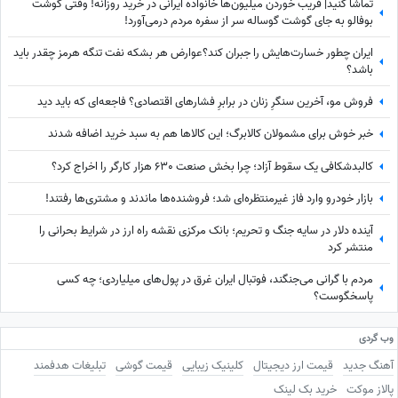
تماشا کنید| فریب خوردن میلیون‌ها خانواده ایرانی در خرید روزانه! وقتی گوشت
بوفالو به جای گوشت گوساله سر از سفره مردم درمی‌آورد!
ایران چطور خسارت‌هایش را جبران کند؟عوارض هر بشکه نفت تنگه هرمز چقدر باید
باشد؟
فروش مو، آخرین سنگرِ زنان در برابرِ فشارهای اقتصادی؟ فاجعه‌ای که باید دید
خبر خوش برای مشمولان کالابرگ؛ این کالاها هم به سبد خرید اضافه شدند
کالبدشکافی یک سقوط آزاد؛ چرا بخش صنعت 630 هزار کارگر را اخراج کرد؟
بازار خودرو وارد فاز غیرمنتظره‌ای شد؛ فروشنده‌ها ماندند و مشتری‌ها رفتند!
آینده دلار در سایه جنگ و تحریم؛ بانک مرکزی نقشه راه ارز در شرایط بحرانی را
منتشر کرد
مردم با گرانی می‌جنگند، فوتبال ایران غرق در پول‌های میلیاردی؛ چه کسی
پاسخگوست؟
وب گردی
آهنگ جدید
قیمت ارز دیجیتال
کلینیک زیبایی
قیمت گوشی
تبلیغات هدفمند
پالاز موکت
خرید بک لینک