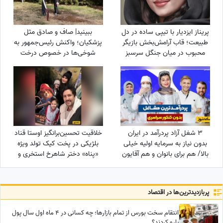
پریناز ایزدیار با تیپی ساده در دل
ببینید| صاف و صادق مثل
طبیعت؛ قاب آرامش‌بخش بازیگر
پزشکیان؛ واکنش رئیس‌جمهور به
محبوب در میان جنگل سرسبز
شوخی‌ها در خصوص درخت
کاشتنش در پاکستان: من اهل
فیلم بازی کردن...
3 شغل آزاد پردرآمد در ایران
خلاقیت تحسین‌برانگیز اوستا قناد
بدون نیاز به سرمایه اولیه خیلی
بلژیکی در پخت کیک تولد ویژه
بالا/ هم برای بانوان و هم آقایون
«پناه» دختر شاهرخ استخری و
سپیده بزمی‌پور با تمِ
«پری‌دریایی» حماسه آفرید/
ترکیب خلاقانه و منحصربه‌فرد از
پربازدید‌ترین‌ها در اقتصاد
هنر و انیمیشن
انتقام سخت بورس از تمام بازارها؛ چه کسانی در 4 ماه اول سال پول
پارو کردند؟