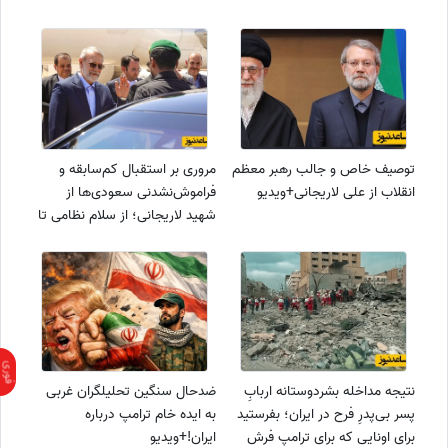
توصیف خاص و جالب رهبر معظم
مروری بر استقبال کم‌سابقه و
انقلاب از علی لاریجانی+ویدیو
فراموش‌نشدنی سعودی‌ها از
شهید لاریجانی؛ از سلام نظامی تا
دست به سینه بودن بن‌سلمان
مقابل دبیر فقید شورای عالی
امنیت ملی +عکس
نتیجه مداخله بشردوستانه اربابِ
ضدحال سنگین تحلیلگران غربی
پسر بی‌پدرِ فرح در ایران‎؛ بفرستید
به ایده خام ترامپ درباره
برای اونایی که برای ترامپ فرش
ایران!+ویدیو