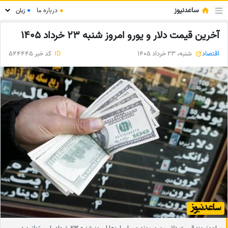
ساعدنیوز
●
درباره ما
●
آخرین قیمت دلار و یورو امروز شنبه 23 خرداد 1405
اقتصاد
شنبه، 23 خرداد 1405
ID
کد خبر 544445