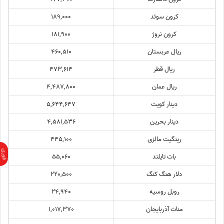
کرون سوئد
189,000
کرون نروژ
181,900
ریال عربستان
460,510
ریال قطر
473,614
ریال عمان
4,487,800
دینار کویت
5,644,647
دینار بحرین
4,581,536
رینگیت مالزی
445,100
بات تایلند
55,060
دلار هنگ کنگ
220,500
روبل روسیه
24,940
منات آذربایجان
1,017,370