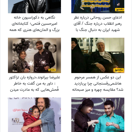
ادعای حسن روحانی درباره نظر
نگاهی به دکوراسیون خانه
رهبر انقلاب درباره جنگ / آقای
امیرحسین فتحی؛ کتابخانه‌ای
شهید ایران به دنبال جنگ با
بزرگ و المان‌های هنری که همه
آمریکا بود؟
را غافلگیر کرد/ بیخود نیست
بهش میگن آقازاده سینمای ایران
این دو عکس از همسر مرحوم
علیرضا بیرانوند،دروازه بان تراکتور
هاشمی‌رفسنجانی چرا پربازدید
: داور به من گفت به خاطر
شد؟ مقایسه چهره و میز صبحانه
فُحش‌هایی که به مادرت میدن
بهت کارت نمیدم!/ ما حواله
ماشین نگرفتیم