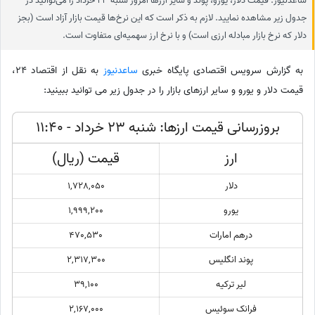
ساعدنیوز: قیمت دلار، یورو، پوند و سایر ارز‌ها امروز شنبه 23 خرداد را می‌توانید در
جدول زیر مشاهده نمایید. لازم به ذکر است که این نرخ‌ها قیمت بازار آزاد است (بجز
دلار که نرخ بازار مبادله ارزی است) و با نرخ ارز سهمیه‌ای متفاوت است.
به گزارش سرویس اقتصادی پایگاه خبری
ساعدنیوز
به نقل از اقتصاد 24،
قیمت دلار و یورو و سایر ارزهای بازار را در جدول زیر می توانید ببینید:
بروزرسانی قیمت ارزها: شنبه 23 خرداد - 11:40
ارز
قیمت (ریال)
دلار
1,728,050
یورو
1,999,200
درهم امارات
470,530
پوند انگلیس
2,317,300
لیر ترکیه
39,100
فرانک سوئیس
2,167,000