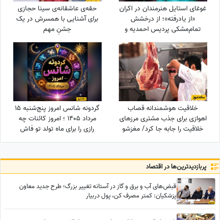
غوغای استایل هنرمندان در اکران
حقه‌ی عاشقانه‌ی سینا حجازی
«از یادرفته»؛ از درخشش
برای آشنایی با همسرش در یک
تمام‌مشکی پردیس احمدیه و
جشنِ مهم
آزیتا حاجیان تا تیپ اسپورت
سینا مهراد و مجید مظفری
خلاقیت هوشمندانه قصاب
گردونه شانس امروز پنج‌شنبه 15
اهوازی برای جذب مشتری مرزهای
مرداد 1405 ؛ امروز کائنات چه
خلاقیت را جابه جا کرد/ مغزشو
رازی را برای ماه تولد تو فاش
باید طلا گرفت +عکس
کرده؟
پربازدید‌ترین‌ها در اقتصاد
قبض‌های آب و برق و گاز در آستانه تغییر بزرگ؛ طرح جدید معاون
پزشکیان: کمتر مصرف کن، پول دربیار