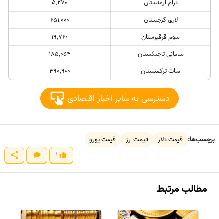
درام ارمنستان
5,270
لاری گرجستان
651,000
سوم قرقیزستان
19,760
سامانی تاجیکستان
185,054
منات ترکمنستان
490,900
دسترسی به سایر اخبار اقتصادی
برچسب‌ها:
قیمت دلار
قیمت ارز
قیمت یورو
1
مطالب مرتبط