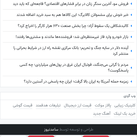
فروش مو، آخرین سنگرِ زنان در برابرِ فشارهای اقتصادی؟ فاجعه‌ای که باید دید
خبر خوش برای مشمولان کالابرگ؛ این کالاها هم به سبد خرید اضافه شدند
کالبدشکافی یک سقوط آزاد؛ چرا بخش صنعت 630 هزار کارگر را اخراج کرد؟
بازار خودرو وارد فاز غیرمنتظره‌ای شد؛ فروشنده‌ها ماندند و مشتری‌ها رفتند!
آینده دلار در سایه جنگ و تحریم؛ بانک مرکزی نقشه راه ارز در شرایط بحرانی را
منتشر کرد
مردم با گرانی می‌جنگند، فوتبال ایران غرق در پول‌های میلیاردی؛ چه کسی
پاسخگوست؟
زمزمه حمله آمریکا به ایران بالا گرفت؛ ایران چه پاسخی در آستین دارد؟
وب گردی
کلینیک زیبایی
پالاز موکت
قیمت ارز دیجیتال
تبلیغات هدفمند
قیمت گوشی
خرید بک لینک
آهنگ جدید
طراحی و توسعه توسط
ساعدنیوز