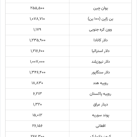
یوان چین
255,500
ین ژاپن (100 ین)
1,078,710
وون کره جنوبی
1,179
دلار کانادا
1,235,900
دلار استرالیا
1,216,600
دلار نیوزیلند
1,007,000
دلار سنگاپور
1,346,400
روپیه هند
18,830
روپیه پاکستان
6,213
دینار عراق
1,320
پوند سوریه
15,012
افغانی
26,156
کرون دانمارک
267,300