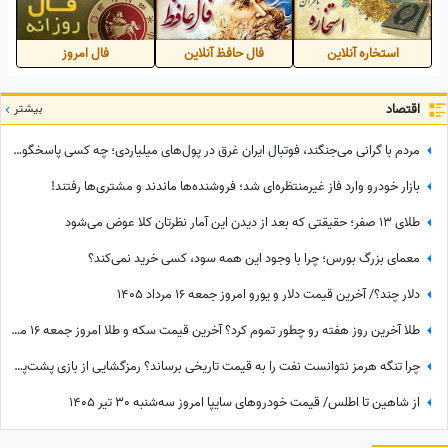
استخاره آنلاین
فال حافظ آنلاین
فال امروز
اقتصاد
بیشتر
مردم با گرانی می‌جنگند، فوتبال ایران غرق در پول‌های میلیاردی؛ چه کسی پاسخگوست؟
بازار خودرو وارد فاز غیرمنتظره‌ای شد؛ فروشنده‌ها ماندند و مشتری‌ها رفتند!
طلای 13 صفر؛ حقیقتی که بعد از دیدن این آمار نظرتان کلا عوض می‌شود
معمای بزرگ بورس؛ چرا با وجود این همه سود، کسی خرید نمی‌کند؟
دلار چند؟/ آخرین قیمت دلار و یورو امروز جمعه 16 مرداد 1405
طلا آخرین روز هفته رو چطور تموم کرد؟ آخرین قیمت سکه و طلا امروز جمعه 16 مرداد 1405
چرا تنگه هرمز نتوانست نفت را به قیمت تاریخی برساند؟ رمزگشایی از بازی پشت‌پرده پکن
از شاهین تا اطلس/ قیمت خودرو‌های سایپا امروز سه‌شنبه 30 تیر 1405