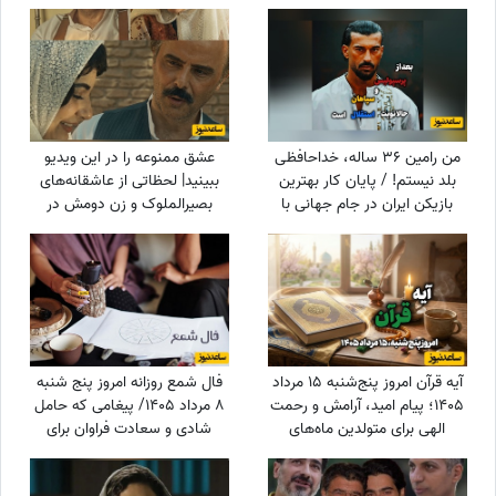
دیده نشده از جردن که کم از
عکس
لس‌آنجلس نداره + عکس
من رامین 36 ساله، خداحافظی
عشق ممنوعه را در این ویدیو
بلد نیستم! / پایان کار بهترین
ببینید| لحظاتی از عاشقانه‌های
بازیکن ایران در جام جهانی با
بصیرالملوک و زن دومش در
استقلال تهران
بامداد خمار؛ از مشاعره دلبرانه
تا....
آیه قرآن امروز پنج‌شنبه 15 مرداد
فال شمع روزانه امروز پنج شنبه
1405؛ پیام امید، آرامش و رحمت
8 مرداد 1405/ پیغامی که حامل
الهی برای متولدین ماه‌های
شادی و سعادت فراوان برای
مختلف
شماست ، به شما خواهد رسید