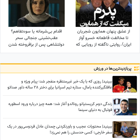
از عشق پنهان همایون شجریان
اقدام بی‌شرمانه یا سوءتفاهم؟
تا مخالفت قاطعانه خسرو آواز
عقب‌نشینی جنجالی سحر
ایران/ روایتی ناگفته از رویایی که
دولتشاهی پس از برافروخته شدن
در سایه موسیقی ماند!
غضب عمومی در پی استوری
«اذان»!
پربازدید‌ترین‌ها در ورزش
ببینید| روزی که با یک خبر غیرمنتظره منفجر شد؛ پیام ویژه و
غافلگیرکننده یامال، ستاره تیم اسپانیا برای دختر 28 ساله داور صداتو
چه بود؟
زندگی دوم کریستیانو رونالدو آغاز شد؛ همه چیز درباره ورود اسطوره
فوتبال به دنیای سینما
ببینید| محتویات عجیب و باورنکردنی چمدان عادل فردوسی‌پور در یک
سفر خارجی؛ کسی حدسش را هم نمی‌زد!