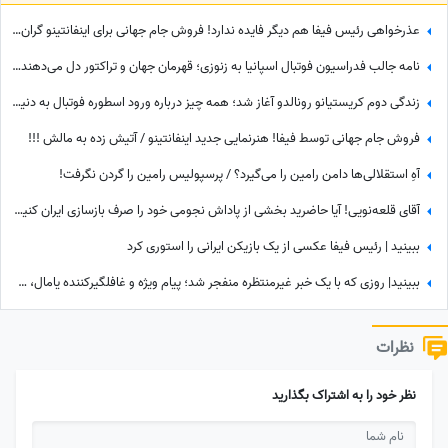
عذرخواهی رئیس فیفا هم دیگر فایده ندارد! فروش جام جهانی برای اینفانتینو گران تمام شد
نامه جالب فدراسیون فوتبال اسپانیا به زنوزی؛ قهرمان جهان و تراکتور دل می‌دهند و قلوه می‌گیرند!
زندگی دوم کریستیانو رونالدو آغاز شد؛ همه چیز درباره ورود اسطوره فوتبال به دنیای سینما
فروش جام جهانی توسط فیفا! هنرنمایی جدید اینفانتینو / آتیش زده به مالش !!!
آهِ استقلالی‌ها دامن رامین را می‌گیرد؟ / پرسپولیس رامین را گردن نگرفت!
آقای قلعه‌نویی! آیا حاضرید بخشی از پاداش نجومی خود را صرف بازسازی ایران کنید؟+فیلم
ببینید | رئیس فیفا عکسی از یک بازیکن ایرانی را استوری کرد
ببینید| روزی که با یک خبر غیرمنتظره منفجر شد؛ پیام ویژه و غافلگیرکننده یامال، ستاره تیم اسپانیا برای دختر 28 ساله داور صداتو چه بود؟
نظرات
نظر خود را به اشتراک بگذارید