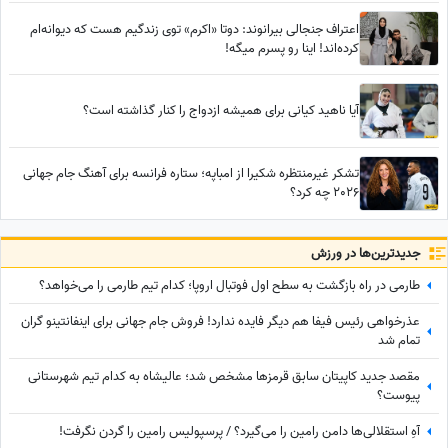
اعتراف جنجالی بیرانوند: دوتا «اکرم» توی زندگیم هست که دیوانه‌ام
کرده‌اند! اینا رو پسرم میگه!
آیا ناهید کیانی برای همیشه ازدواج را کنار گذاشته است؟
تشکر غیرمنتظره شکیرا از امباپه؛ ستاره فرانسه برای آهنگ جام جهانی
2026 چه کرد؟
جدید‌ترین‌ها در ورزش
طارمی در راه بازگشت به سطح اول فوتبال اروپا؛ کدام تیم طارمی را می‌خواهد؟
عذرخواهی رئیس فیفا هم دیگر فایده ندارد! فروش جام جهانی برای اینفانتینو گران
تمام شد
مقصد جدید کاپیتان سابق قرمزها مشخص شد؛ عالیشاه به کدام تیم شهرستانی
پیوست؟
آهِ استقلالی‌ها دامن رامین را می‌گیرد؟ / پرسپولیس رامین را گردن نگرفت!