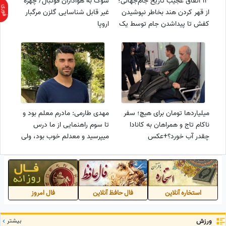
13 اتفاق عجیب تاریخ جام‌جهانی؛
شوک به هواداران فوتبال/ چهره
از قهر کردن هند بخاطر نپوشیدن
غیر قابل شناسایی گلزن مرگبار
کفش تا پیداشدن جام توسط یک
اروپا
سگ خوش شانس
میلیاردها تومان برای هیچ؛ سفر
مهدی طارمی: مادرم معلم بود و
ناکام تاج و همراهان به کانادا
تا سوم راهنمایی از ما درس
چقدر آب خورد؟+عکس
میپرسید و معدلم خوب بود، ولی
از اول دبیرستان دیگه من و
داداشم تموم، دیگه هیچی...
استخاره آنلاین
فال حافظ آنلاین
فال امروز
ورزش
بیشتر