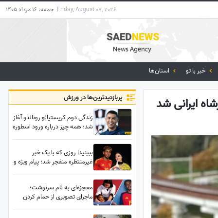
Friday, August 07, 2026
جمعه، 16 مرداد 1405
خبر با تو
استان‌ها
پربازدید‌ترین‌ها در ورزش
اه ایرانی شد
زندگی دوم کریستیانو رونالدو آغاز
شد؛ همه چیز درباره ورود اسطوره
فوتبال به دنیای سینما
ببینید| روزی که با یک خبر
غیرمنتظره منفجر شد؛ پیام ویژه و
غافلگیرکننده یامال، ستاره تیم
اسپانیا برای دختر 28 ساله داور
معجزه‌ای به نام سرنوشت؛
صداتو چه بود؟
ماجرای تصویری از حمام کردن
یامال توسط لیونل مسی در 19
سال پیش چیست؟+ویدیو