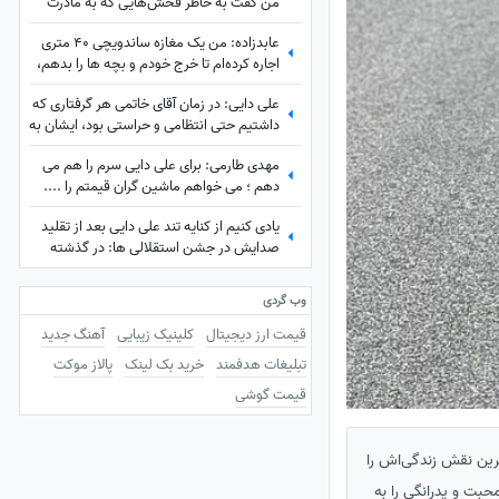
من گفت به خاطر فُحش‌هایی که به مادرت
میدن بهت کارت نمیدم!/ ما حواله ماشین
عابدزاده: من یک مغازه ساندویچی 40 متری
نگرفتیم
اجاره کرده‌ام تا خرج خودم و بچه ها را بدهم،
سرپرستی 50 تا بچه را در بهزیستی بر عهده
علی دایی: در زمان آقای خاتمی هر گرفتاری‌ که
دارم و...
داشتیم حتی انتظامی و حراستی بود، ایشان به
راحتی حل می‌کردند درباره پاداش هم به تمام
مهدی طارمی: برای علی دایی سرم را هم می
قولشان عمل کردند و...
دهم ؛ می خواهم ماشین گران قیمتم را ....
یادی کنیم از کنایه تند علی دایی بعد از تقلید
صدایش در جشن استقلالی ها: در گذشته
پادشاهان دلقک‌هایی داشتند که وظیفه‌شان
تقلید صدا و خنداندن مردم بود+عکس
وب گردی
قیمت ارز دیجیتال
کلینیک زیبایی
آهنگ جدید
تبلیغات هدفمند
خرید بک لینک
پالاز موکت
قیمت گوشی
ترین نقش زندگی‌اش را
محبت و پدرانگی را به