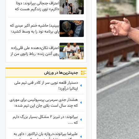
اعتراف جنجالی بیرانوند: دوتا
«اکرم» توی زندگیم هست که
دیوانه‌ام کرده‌اند! اینا رو پسرم
میگه!
ببینید| حاشیه ختم اکبر عبدی که
پای برنامه نود را به وسط کشید؛
فردوسی‌پور به دستبوسی وزیر چه
واکنشی نشان داد؟
اعتراف تکان‌دهنده علی قلی‌زاده
روی آنتن زنده: رباط زانوی من از
«جسد» پیوند خورده است😮 +
ویدئو
جدید‌ترین‌ها در ورزش
دستیار قلعه نویی سر از کادر فنی تیم ملی
ایتالیا درآورد!
هشدار جدی سرمربی پرسپولیس برای موردی
که چند سال است بلای جان این تیم شده:
بفهمم برخورد جدی می‌کنم
بیرانوند: در تبریز 2 مشکل بسیار بزرگ دارم
که ....
علیرضا بیرانوند،دروازه بان تراکتور : داور به