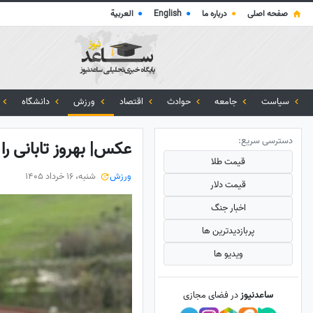
صفحه اصلی
●
درباره ما
●
English
●
العربية
سیاست
جامعه
حوادث
اقتصاد
ورزش
دانشگاه
دسترسی سریع:
عکس| بهروز تابانی را
قیمت طلا
ورزش
شنبه، 16 خرداد 1405
قیمت دلار
اخبار جنگ
پربازدید‌ترین ها
ویدیو ها
ساعدنیوز
در فضای مجازی