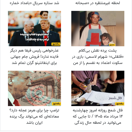
لحظه غیرمنتظره در «صبحانه
شد ستاره سریال «بامداد خمار»
ایرانی» + ویدئو
دور رفیق‌بازی را خط بکشد!
پشت پرده نقش بی‌کلام
عذرخواهی رئیس فیفا هم دیگر
«قلقلی»؛ شهرام لاسمی: بازی در
فایده ندارد! فروش جام جهانی
سکوت اعتماد به نفسم را از من
برای اینفانتینو گران تمام شد
گرفت! مدیون این بازیگر معروف
هستم، دستاشو می‌بوسم، دخترم
خیلی به من کمک کرد+ویدئو
فال شمع روزانه امروز چهارشنبه
ترامپ چرا برای هرمز عجله دارد؟
14 مرداد ماه 1405 / تا جایی که
معادله‌ای که می‌تواند برگ برنده
می‌توانید در لحظه حال زندگی
ایران باشد
کرده و از آن نهایت استفاده را