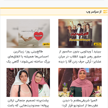
از سراسر وب
ببینید | ویدئویی بدون سانسور از
طالع‌بینی روز؛ زیباترین
حضور رهبر شهید انقلاب در میان
احساس‌ها همیشه با اتفاق‌های
عشایر؛ تُرکی حرف زدن آقا را دیده
بزرگ ساخته نمی‌شوند؛ گاهی یک
بودید؟
نگاه یا یک توجه کوتاه می‌تواند
یک روز معمولی را به خاطره‌ای
خاص تبدیل کند / پنج‌شنبه 15
مرداد 1405
المیرا شریفی‌مقدم با دیدن
پشت‌پرده تصمیم جنجالی ترلان
عقرب‌ها از استودیو فرار کرد؛
پروانه؛ محدودیت‌هایی که باعث