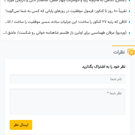
(عکس) نگاهی به قالیچه زیبا و خوشرنگ چهار فصل؛ شاهکار ادبی و تاریخی موزه فرش ایران/ فرش افسانه‌ای با هنر دست تبریزی ها😍
تقریباً 80 روز تا کنکور؛ فرمول موفقیت در روزهای پایانی که کسی به شما نمی‌گوید!
اتاقی که رتبه 27 کنکور را ساخت؛ این جزئیاتِ ساده، مسیر موفقیت را ساخت / اتاق مطالعه رتبه‌های برتر لوکس نیست!
(ویدیو) عرفان طهماسبی برای اولین بار طلسم شاهنامه خوانی رو شکست/ عاشق اشعار فردوسی با این لحن عاشقانه و احساسی می‌شید😍
نظرات
نظر خود را به اشتراک بگذارید
ارسال نظر