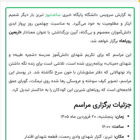
به گزارش سرویس دانشگاه پایگاه خبری
ساعدنیوز
تبریز بار دیگر شمیم
ایثار و مظلومیت به خود می‌گیرد. به مناسبت چهلمین روز پرواز ابدی
دانش‌آموزان معصوم و بی‌گناه، آیین بزرگداشتی با عنوان معنادار
«اربعین
رویاها»
برگزار خواهد شد.
این مراسم که برای تکریم شهدای دانش‌آموز مدرسه «شجره طیبه» و
شهدای «میناب» برنامه‌ریزی شده است، تلاشی است برای زنده نگه داشتن
یاد نونهالانی که دفتر مشق‌شان با خون سرخ نگاشته شد. در پوستر این
مراسم، تصویر کیف سوخته و عروسکی رها شده روی نیمکت، گویای عمق
فاجعه‌ای است که رویاهای شیرین این کودکان را به خاکستر تبدیل کرد.
جزئیات برگزاری مراسم
زمان:
پنجشنبه، 20 فروردین ماه 1405
ساعت:
16:00
مکان:
تبریز، گلزار شهدای وادی رحمت، قطعه شهدای اقتدار