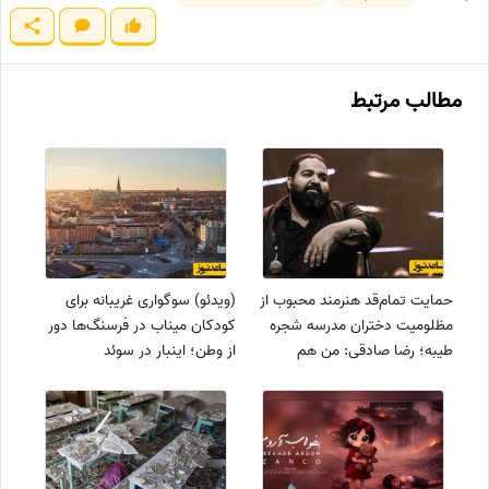
مطالب مرتبط
حمایت تمام‌قد هنرمند محبوب از
(ویدئو) سوگواری غریبانه برای
مظلومیت دختران مدرسه شجره
کودکان میناب در فرسنگ‌ها دور
طیبه؛ رضا صادقی: من هم
از وطن؛ اینبار در سوئد
مینابی‌ام! + عکس