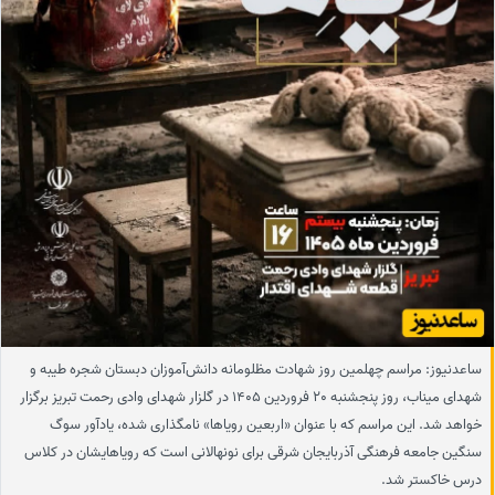
ساعدنیوز: مراسم چهلمین روز شهادت مظلومانه دانش‌آموزان دبستان شجره طیبه و
شهدای میناب، روز پنجشنبه 20 فروردین 1405 در گلزار شهدای وادی رحمت تبریز برگزار
خواهد شد. این مراسم که با عنوان «اربعین رویاها» نامگذاری شده، یادآور سوگ
سنگین جامعه فرهنگی آذربایجان شرقی برای نونهالانی است که رویاهایشان در کلاس
درس خاکستر شد.