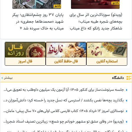
(ویدئو) سوزناک‌ترین اثر سال برای
پایان 37 روز چشم‌انتظاری؛ پیکر
بچه‌های شجره طیبه میناب؛
شهید «محمدطاها جعفری» در
شاهکار جدید زانکو که داغ میناب
میناب به خاک سپرده شد +
را تازه کرد!
عکس
استخاره آنلاین
فال حافظ آنلاین
فال امروز
دانشگاه
بیشتر
جلسه سرنوشت‌ساز برای کنکور 1405؛ آیا آزمون یک میلیون داوطلب به تعویق می‌افتد؟
بگذارید بچه‌ها نفس بکشند / استرسی که نسل جدید را خسته کرد؛ دانش‌آموزان در برزخ امتحانات نهایی، جنگ، کنکور و ...
نوستالژی امروز 12 خرداد 1405؛ کتاب فارسی کلاس اولی‌های 70 سال پیش؛ مامان‌بزرگ بابابزرگ‌ها با این کتاب با سواد شدن😍
(ویدیو) «در وفای عشق تو مشهور خوبانم چو شمع»؛ زیباترین تصنیف استاد شجریان، خسرو آواز ایران با شعر حافظ/ آدم هیچوقت از گوش دادن به این صدا خسته نمیشه😍