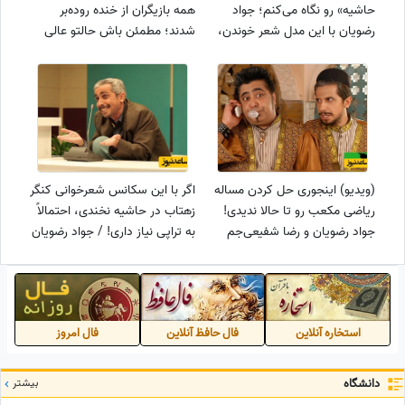
حاشیه» رو نگاه می‌کنم؛ جواد
همه بازیگران از خنده روده‌بر
رضویان با این مدل شعر خوندن،
شدند؛ مطمئن باش حالتو عالی
تن شاعر رو توی گور لرزوند😂 /
می‌کنه! / جواد رضویان: ژِئو فیزکُم
قیافه سیامک انصاری رو ببینی از
هه/ سیامک انصاری: به چه
خنده غش می‌کنی!
زبانیه؟ ایتالیایه؟
(ویدیو) اینجوری حل کردن مساله
اگر با این سکانس شعرخوانی کنگر
ریاضی مکعب رو تا حالا ندیدی!
زهتاب در حاشیه نخندی، احتمالاً
جواد رضویان و رضا شفیعی‌جم
به تراپی نیاز داری! / جواد رضویان
فاجعه آفریدن 😂
با این مدل شعرخونی‌اش تن
فردوسی رو تو گور لرزوند😂
استخاره آنلاین
فال حافظ آنلاین
فال امروز
دانشگاه
بیشتر