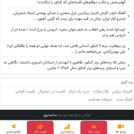
الهام‌بخش و جالب دوقلوهای افسانه‌ای که کنکور را ترکاندند!
آهنگ خوب گوش کنیم/ زیباترین غزل سعدی با صدای بهشتی استاد شجریان،
خسرو آواز ایران: چنان در قید مهرت پای بندم که گویی آهوی...
(ویدئو) خنده رهبر انقلاب به شعر جوان مجرد: خروس با مرغ است / شده ام از
خروس هم بدتر
راز موفقیت رتبه 9 کنکور انسانی فاش شد؛ اما هدف نهایی او همه را غافلگیر کرد/
علی بهمن‌آبادی: می‌خواهم جانم را ...
زمانی که رتبه‌های برتر کنکور، ظاهری با ابهت‌تر از استادان امروزی داشتند؛ نگاهی به
تیپ و استایل رتبه‌های برتر کنکور سال 1354 + عکس
وب گردی
کلینیک زیبایی
پالاز موکت
خرید بک لینک
قیمت ارز دیجیتال
قیمت گوشی
آهنگ جدید
تبلیغات هدفمند
طراحی و توسعه توسط
ساعدنیوز
ویدیو ها
اخبار جنگ
پربازدید‌ترین
فضای‌مجازی
قیمت طلا