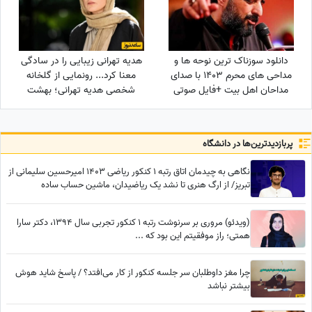
دانلود سوزناک ترین نوحه ها و
هدیه تهرانی زیبایی را در سادگی
مداحی های محرم 1403 با صدای
معنا کرد... رونمایی از گلخانه
مداحان اهل بیت +فایل صوتی
شخصی هدیه تهرانی؛ بهشت
شمعدانی‌های رنگی خانم بازیگر
همه را شگفت‌زده کرد!
پربازدید‌ترین‌ها در دانشگاه
نگاهی به چیدمان اتاق رتبه 1 کنکور ریاضی 1403 امیرحسین سلیمانی از
تبریز/ از ارگ هنری تا نشد یک ریاضیدان، ماشین حساب ساده
(ویدئو) مروری بر سرنوشت رتبه 1 کنکور تجربی سال 1394، دکتر سارا
همتی؛ راز موفقیتم این بود که ...
چرا مغز داوطلبان سر جلسه کنکور از کار می‌افتد؟ / پاسخ شاید هوش
بیشتر نباشد