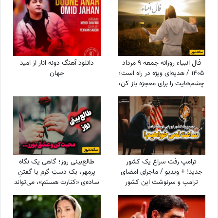
گیشا، 60 سال پیش
فال انبیاء روزانه جمعه 9 مرداد
دانلود آهنگ دونه انار از امید
1405 / هدیه‌ای ویژه در راه است؛
جهان
چشم‌هایت را برای معجزه باز کن،
دنیا پیامی دارد که قلبت را
خوشحال می‌کند
ترامپ رفت سراغ یک کشور
طالع‌بینی روز؛ گاهی یک نگاه
جدید! + ویدیو / ماجرای امضای
پرمهر، یک دستِ گرم یا گفتنِ
ترامپ و سرنوشت این کشور
ساده‌ی «کنارت هستم»، می‌تواند
ثروتمند اروپایی
قلبی را برای همیشه آرام کند ... /
شنبه 17 مرداد 1405