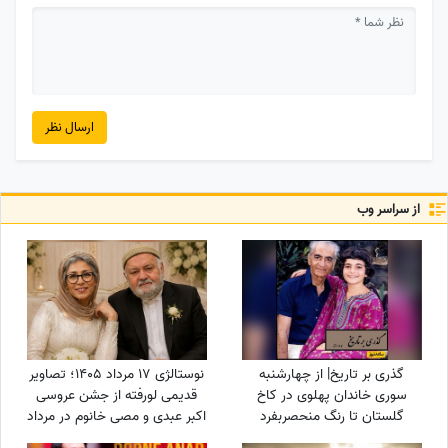
ارسال نظر
از سراسر وب
گذری بر تاریخ| از چهارشنبه
نوستالژی 17 مرداد 1405؛ تصاویر
سوری خاندان پهلوی در کاخ
قدیمی لورفته از جشن عروسی
گلستان تا رنگ منحصربفرد
اکبر عبدی و مصی خانوم در مرداد
شورولت کوروت 1979 در محله در
1365