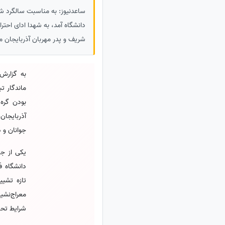
ساعدنیوز: به مناسبت سالگرد شه
دانشگاه آمد، به شهدا ادای احت
شریف و پدر مهربان آذربایجان می
به گزارش
ماندگار ت
بودن گره 
آذربایجان
جوانان و د
یکی از ج
دانشگاه ف
تازه تشیی
معراج‌نشی
شرایط تحص