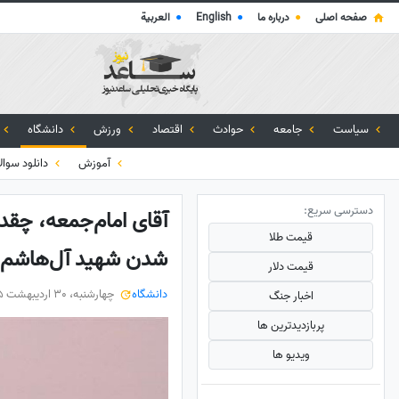
صفحه اصلی
●
درباره ما
●
English
●
العربية
سیاست
جامعه
حوادث
اقتصاد
ورزش
دانشگاه
آموزش
دانلود سوال
دسترسی سریع:
آقای امام‌جمعه، چقد
قیمت طلا
شدن شهید آل‌‌هاشم 
قیمت دلار
دانشگاه
چهارشنبه، 30 اردیبهشت 1405
اخبار جنگ
پربازدید‌ترین ها
ویدیو ها