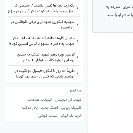
بگذارید بچه‌ها نفس بکشند / استرسی که
تبریز، سرزده به
نسل جدید را خسته کرد؛ دانش‌آموزان در برزخ
مردم او را سید
امتحانات نهایی، جنگ، کنکور و ...
سهمیه کنکوری جدید برای برخی داوطلبان در
راه است؟
جنجال کارمند دانشگاه علامه به خاطر تذکر
حجاب به دختر دانشجو با لباس آستین کوتاه!
ماجرا چیست؟
توصیه ویژه رهبر شهید انقلاب به حسن
روحانی درباره کتاب بینوایان + ویدئو
تقریباً 80 روز تا کنکور؛ فرمول موفقیت در
روزهای پایانی که کسی به شما نمی‌گوید!
وب گردی
قیمت ارز دیجیتال
تبلیغات هدفمند
کلینیک زیبایی
آهنگ جدید
پالاز موکت
خرید بک لینک
قیمت گوشی