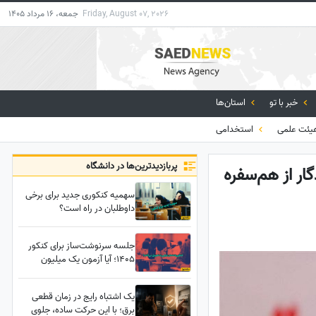
Friday, August 07, 2026
جمعه، 16 مرداد 1405
خبر با تو
استان‌ها
ئت علمی
استخدامی
پربازدید‌ترین‌ها در دانشگاه
ار از هم‌سفره
سهمیه کنکوری جدید برای برخی
داوطلبان در راه است؟
جلسه سرنوشت‌ساز برای کنکور
1405؛ آیا آزمون یک میلیون
داوطلب به تعویق می‌افتد؟
یک اشتباه رایج در زمان قطعی
برق؛ با این حرکت ساده، جلوی