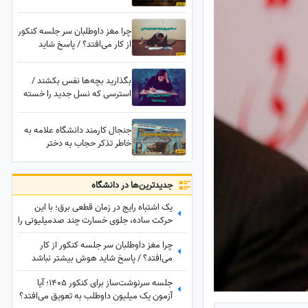
خسارت چند صدمیلیونی را بگیرید
چرا مغز داوطلبان سر جلسه کنکور
از کار می‌افتد؟ / پاسخ شاید
هوش بیشتر نباشد
بگذارید بچه‌ها نفس بکشند /
استرسی که نسل جدید را خسته
کرد؛ دانش‌آموزان در برزخ
امتحانات نهایی، جنگ، کنکور و ...
جنجال کارمند دانشگاه علامه به
خاطر تذکر حجاب به دختر
دانشجو با لباس آستین کوتاه!
ماجرا چیست؟
جدید‌ترین‌ها در دانشگاه
یک اشتباه رایج در زمان قطعی برق؛ با این
حرکت ساده، جلوی خسارت چند صدمیلیونی را
بگیرید
چرا مغز داوطلبان سر جلسه کنکور از کار
می‌افتد؟ / پاسخ شاید هوش بیشتر نباشد
جلسه سرنوشت‌ساز برای کنکور 1405؛ آیا
آزمون یک میلیون داوطلب به تعویق می‌افتد؟