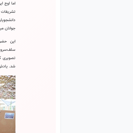
اما اوج ای
تشریفات 
دانشجویان
جوانان می
این حضور
سلف‌سرویس
تصویری که
شد. یادش 