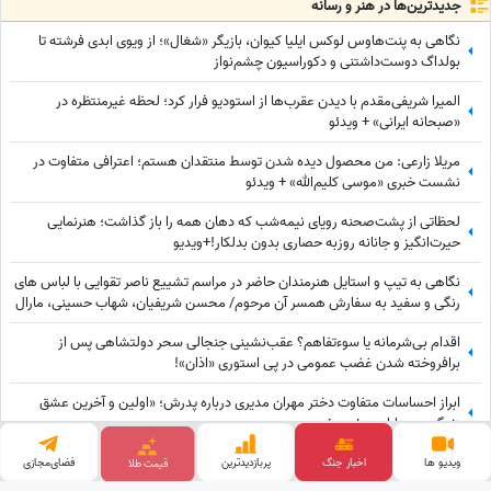
جدید‌ترین‌ها در هنر و رسانه
نگاهی به پنت‌هاوس لوکس ایلیا کیوان، بازیگر «شغال»؛ از ویوی ابدی فرشته تا
بولداگ دوست‌داشتنی و دکوراسیون چشم‌نواز
المیرا شریفی‌مقدم با دیدن عقرب‌ها از استودیو فرار کرد؛ لحظه غیرمنتظره در
«صبحانه ایرانی» + ویدئو
مریلا زارعی: من محصول دیده شدن توسط منتقدان هستم؛ اعترافی متفاوت در
نشست خبری «موسی کلیم‌الله» + ویدئو
لحظاتی از پشت‌صحنه رویای نیمه‌شب که دهان همه را باز گذاشت؛ هنرنمایی
حیرت‌انگیز و جانانه روزبه حصاری بدون بدلکار!+ویدیو
نگاهی به تیپ و استایل هنرمندان حاضر در مراسم تشییع ناصر تقوایی با لباس های
رنگی و سفید به سفارش همسر آن مرحوم/ محسن شریفیان، شهاب حسینی، مارال
بنی آدم، ستاره اسکندری و...
اقدام بی‌شرمانه یا سوءتفاهم؟ عقب‌نشینی جنجالی سحر دولتشاهی پس از
برافروخته شدن غضب عمومی در پی استوری «اذان»!
ابراز احساسات متفاوت دختر مهران مدیری درباره پدرش؛ «اولین و آخرین عشق
زندگی من بابامه» + ویدئو
از عشق پنهان همایون شجریان تا مخالفت قاطعانه خسرو آواز ایران/ روایتی ناگفته از
ویدیو ها
اخبار جنگ
پربازدید‌ترین
قیمت طلا
فضای‌مجازی
رویایی که در سایه موسیقی ماند!