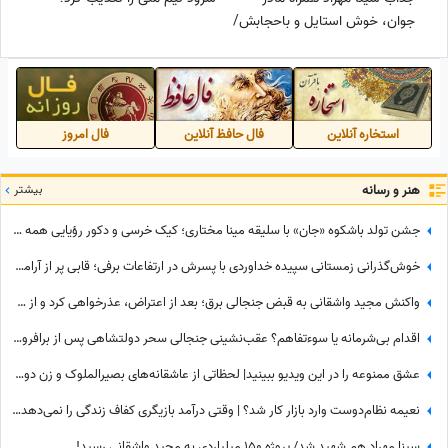
جوان، خوش استایل و باحجابش/
چه مامان مهربون محجوبی😍
استخاره آنلاین
فال حافظ آنلاین
فال امروز
هنر و رسانه
بیشتر
جشن تولد باشکوه «جان» با سلیقه مینا مختاری؛ کیک خرسی و دکور رؤیایی همه را مجذوب کرد
خوش‌گذرانی زمستانی سپیده خداوردی با پسرش در ارتفاعات برفی؛ قابی پر از آرامش در دل طبیعت
واکنش مجید واشقانی به قبض جنجالی برق؛ بعد از اعتراض، عذرخواهی کرد و از شرکت برق تشکر کرد
اقدام بی‌شرمانه یا سوءتفاهم؟ عقب‌نشینی جنجالی سحر دولتشاهی پس از برافروخته شدن غضب عمومی در پی استوری «اذان»!
عشق ممنوعه را در این ویدیو ببینید| لحظاتی از عاشقانه‌های بصیرالملوک و زن دومش در بامداد خمار؛ از مشاعره دلبرانه تا....
نعیمه نظام‌دوست وارد بازار کار شد؟ | وقتی درآمد بازیگری کفاف زندگی را نمی‌دهد؛ اولین روز کارگری نعیمه نظام‌دوست در کارگاه کابینت‌سازی!
سینا مهراد هم شهید شد/ پروژه 150 میلیاردی به مجید واشقانی رسید!