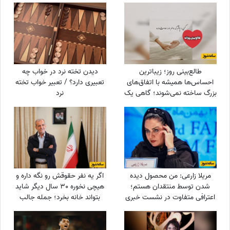
طالع‌بینی روز؛ زیباترین
دیدن تخته نرد در خواب چه
احساس‌ها همیشه با اتفاق‌های
تعبیری دارد؟ / تعبیر خواب تخته
بزرگ ساخته نمی‌شوند؛ گاهی یک
نرد
نگاه یا یک توجه کوتاه می‌تواند
یک روز معمولی را به خاطره‌ای
خاص تبدیل کند / پنج‌شنبه 15
مرداد 1405
مریلا زارعی: من محصول دیده
اگر یه نفر حقوقش رو نگه داره و
شدن توسط منتقدان هستم؛
هیچی نخوره 30 سال دیگر شاید
اعترافی متفاوت در نشست خبری
بتواند خانه بخرد؛ جمله جالب
«موسی کلیم‌الله» + ویدئو
پزشکیان که بار دیگر دست به
دست می‌شود