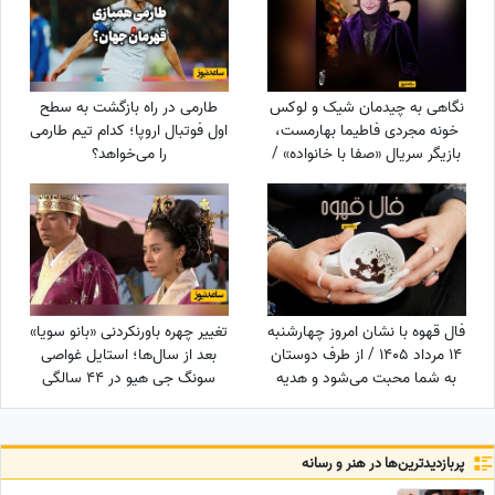
نگاهی به چیدمان شیک و لوکس
طارمی در راه بازگشت به سطح
خونه مجردی فاطیما بهارمست،
اول فوتبال اروپا؛ کدام تیم طارمی
بازیگر سریال «صفا با خانواده» /
را می‌خواهد؟
از مبلمان کلاسیک و پرده‌های
اعیانی تا کتاب‌خونه و ...
فال قهوه با نشان امروز چهارشنبه
تغییر چهره باورنکردنی «بانو سویا»
14 مرداد 1405 / از طرف دوستان
بعد از سال‌ها؛ استایل غواصی
به شما محبت می‌شود و هدیه
سونگ جی هیو در 44 سالگی
گرانبهایی دریافت خواهید کرد
سوژه شد
پربازدید‌ترین‌ها در هنر و رسانه