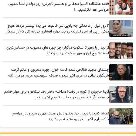
قصه عاشقانه المیرا دهقانی و همسر تاجرش: روز تولدم آشنا شدیم،
عروسی هم نگرفتیم...!
2 روز قبل از قاعدگی چه بلایی سر خانم‌ها می‌آید؟ بیشتر مردها هیچ
درکی از پی ام اس ندارند/ روایت بهاره افشاری درباره زنی که در سیکل
قاعدگی کارش به طلاق و کتک‌کاری کشید
از دیدار با رهبر تا سکوتِ مرگبار؛ چرا چهره‌های محبوب در حساس‌ترین
لحظه تاریخ ایران، مهر سکوت بر لب زدند؟
چشمای مجید صالحی شده کاسه خون! چهره محزون و ماتم گرفته
بازیگران ایرانی در عزای اکبر عبدی/ صدف اسپهبدی، مریم مومن، ژاله
صامتی، نسرین مقانلو و...
آزیتا حاجیان از کوره در رفت! مداخله دختر رضا نیکخواه برای مهار خشم
بی‌سابقه آزیتا حاجیان در مجلس ترحیم اکبر عبدی!
تماشا کنید| با دیدن این ویدیو دلیل غیبت مهران مدیری در مراسم
خاکسپاری اکبر عبدی رو متوجه می شوید