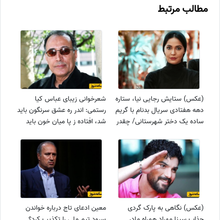
مطالب مرتبط
(عکس) ستایش رجایی نیا، ستاره
شعرخوانی زیبای عباس کیا
دهه هفتادی سریال بدنام با گریم
رستمی: اندر ره عشق سرنگون باید
ساده یک دختر شهرستانی/ چقدر
شد، افتاده ز پا میان خون باید
تغییر کرده
شد...
(عکس) نگاهی به پارک گردی
معین ادعای تاج درباره خواندن
جذاب سینا مهراد همراه مادر
سرود تیم ملی را تکذیب کرد؟