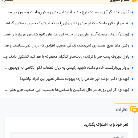
آیفون 17 دیگر آرزو نیست؛ طرح جدید اجاره اپل بدون پیش‌پرداخت و بدون جریمه دیرکرد
به غیر از ایلان ماسک؛ کدام مردان تکنولوژی پا به دنیای تاریک جفری اپستین گذاشتند؟ + مدرک
(ویدئو) درمان معجزه‌آسای واریس در خانه؛ این غذاهای نابودکننده‌ی عروق پا را همین امروز حذف کنید!
وقتی مغز هیچ هشداری نمی‌دهد؛ زندگی عجیب افرادی که درد را نمی‌شناسند و هر روز در معرض خطر هستند
پاول دوروف بمب خبر را ترکاند؛ ربات‌های تلگرام مخفیانه با هم تیم تشکیل دادند و ... + فیلم
پرواز بی‌بازگشت خادم ملت، شهید رئیسی به زبان قطعات لگو؛ نگاهی به ویدیوی جانسوز شهادت شهدای خدمت
(ویدئو) دکتر انوشه تیر خلاص را زد؛ بیهوده منتظر تغییر این افراد نباشید!
(ویدئو) اگر این روزها در حال جنگیدن با سختی‌ها هستید؛ این صحبت‌های هلیا امامی انگیزه شروع دوباره را به شما می‌دهد
نظرات
نظر خود را به اشتراک بگذارید