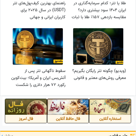
طلا یا تتر؛ کدام سرمایه‌گذاری در
راهنمای بهترین کیف‌پول‌های تتر
ایران 1404 سود بیشتری دارد؟
(USDT) در سال 2025 برای
مقایسه بازدهی 157٪ طلا با ثبات
کاربران ایرانی و جهانی
دلاری تتر
(ویدیو) چگونه تتر رایگان بگیریم؟
سقوط ناگهانی تتر پس از
معرفی روش‌های معتبر و قانونی
آتش‌بس ایران و آمریکا؛ بیت‌کوین
رکورد 72 هزار دلاری را شکست
استخاره آنلاین
فال حافظ آنلاین
فال امروز
علم و فناوری
بیشتر