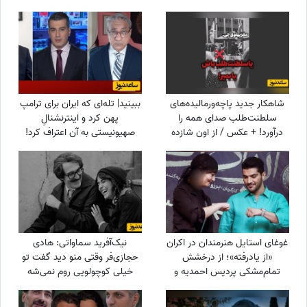
رونالدو به او هدیه داده بود!
زنان!!!
شاهکار جدید پاچه‌ورمالیده‌های
ببینید| تله‌ای که ایران برای ترامپ
سلطنت‌طلب صدای همه را
پهن کرد و اینترنشنالِ
درآورد! + عکس / از اون شازده
صهیونیستی به آن اعتراف کرد!
همچین طرفداری بعید نیست!
غوغای استایل هنرمندان در اکران
نیک‌آفرید سماواتی: هادی
«از یادرفته»؛ از درخشش
حجازی‌فر وقتی منو دید گفت تو
تمام‌مشکی پردیس احمدیه و
خیلی کوچولویی روم نمی‌شه
آزیتا حاجیان تا تیپ اسپورت
عاشقت بشم !
سینا مهراد و مجید مظفری