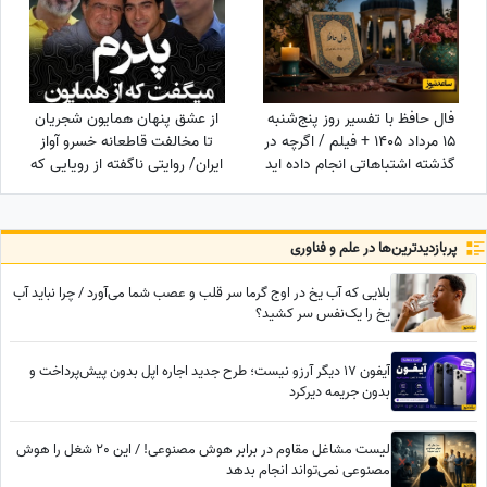
فال حافظ با تفسیر روز پنج‌شنبه
از عشق پنهان همایون شجریان
15 مرداد 1405 + فیلم / اگرچه در
تا مخالفت قاطعانه خسرو آواز
گذشته اشتباهاتی انجام داده اید
ایران/ روایتی ناگفته از رویایی که
اما به زودی دوران غم و اندوه
در سایه موسیقی ماند!
تمام می شود
پربازدید‌ترین‌ها در علم و فناوری
بلایی که آب یخ در اوج گرما سر قلب و عصب شما می‌آورد / چرا نباید آب
یخ را یک‌نفس سر کشید؟
آیفون 17 دیگر آرزو نیست؛ طرح جدید اجاره اپل بدون پیش‌پرداخت و
بدون جریمه دیرکرد
لیست مشاغل مقاوم در برابر هوش مصنوعی! / این 20 شغل را هوش
مصنوعی نمی‌تواند انجام بدهد