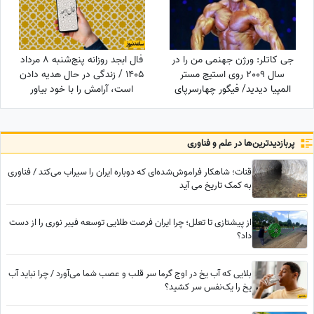
کدام‌یک هستید؟
جی کاتلر: ورژن جهنمی من را در
فال ابجد روزانه پنج‌شنبه 8 مرداد
سال 2009 روی استیج مستر
1405 / زندگی در حال هدیه دادن
المپیا دیدید/ فیگور چهارسرپای
است، آرامش را با خود بیاور
من تکرارنشدنی است +فیلم
پربازدید‌ترین‌ها در علم و فناوری
قنات؛ شاهکار فراموش‌شده‌ای که دوباره ایران را سیراب می‌کند / فناوری
به کمک تاریخ می آید
از پیشتازی تا تعلل؛ چرا ایران فرصت طلایی توسعه فیبر نوری را از دست
داد؟
بلایی که آب یخ در اوج گرما سر قلب و عصب شما می‌آورد / چرا نباید آب
یخ را یک‌نفس سر کشید؟