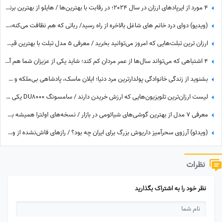
4 مورد از ایرپادهای ارزان در سال 2024؛ در رقابت با بهترین‌ها / هایلو از بهترین برندهای هندزفری بلوتوثی ارزان
(ویدیو) دوای درد خانم های شاغل بالاخره از راه رسید/ رباتی که هم نظافت می‌کنه، هم شیرینی می‌پزه، هم دلتون رو با سنتور می‌بره!😍
ارزان ترین تبلت‌هایی که امروز می‌توانید بخرید / معرفی 5 مدل تبلت با بهترین قیمت
4 اشتباهی که می‌تواند سال‌ها از عمر مردان کم کند؛ شاید یکی از عزیزان شما هم آن‌ها را تکرار می‌کند
بشنوید از زندگی خانوادگی پولدارترین مرد دنیا؛ ایلان ماسک، پادشاهی بی‌ملکه و 14 فرزند آواره + عکس
لیست ارزان‌ترین تلویزیون‌هایی که ارزش خریدن دارند / سامسونگ DU8000 یکی از ارزانترین تلویزیون‌های بازار
معرفی 7 مدل از بهترین گوشی‌های شیائومی در بازار / نسخه‌های اولترا همیشه به عنوان بهترین گوشی های شیائومی
(ویدئو) آرزوی سحرآمیز داریوش بزرگ برای ایران چه بود؟ / رازهای فاش‌نشده از وصیت‌نامه باشکوه شاهنشاه هخامنشی
نظرات
نظر خود را به اشتراک بگذارید