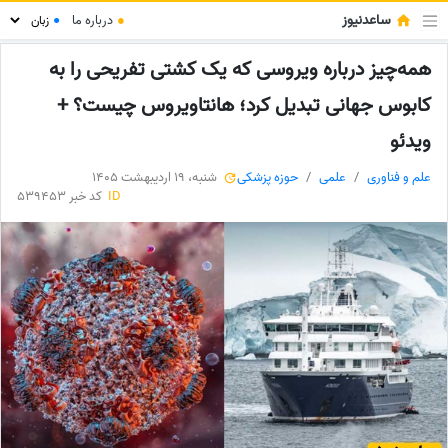
ساعدنیوز
●
درباره ما
●
همه‌چیز درباره ویروسی که یک کشتی تفریحی را به
کابوس جهانی تبدیل کرد؛ هانتاویروس چیست؟ +
ویدئو
علم و فناوری
علمی
حوزه پزشکی
شنبه، 19 اردیبهشت 1405
ID
کد خبر 539453