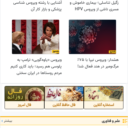
زگیل تناسلی؛ بیماری خاموش و
آشنایی با رشته ویروس شناسی
مسری ناشی از ویروس HPV
پزشکی و بازار کار آن
هشدار: ویروس نیپا با 75٪
ویروس «یاوه‌گویی» ترامپ به
مرگ‌ومیر در هند فعال شد!
پلوسی هم رسید؛ باید کاری کنیم
مردم روستاها در ایران سختی
بکشند!+فیلم
استخاره آنلاین
فال حافظ آنلاین
فال امروز
علم و فناوری
بیشتر