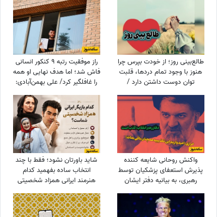
طالع‌بینی روز؛ از خودت بپرس چرا
راز موفقیت رتبه 9 کنکور انسانی
هنوز با وجود تمام دردها، قلبت
فاش شد؛ اما هدف نهایی او همه
توان دوست داشتن دارد /
را غافلگیر کرد/ علی بهمن‌آبادی:
یک‌شنبه 18 مرداد 1405
می‌خواهم جانم را ...
واکنش روحانی شایعه کننده
شاید باورتان نشود؛ فقط با چند
پذیرش استعفای پزشکیان توسط
انتخاب ساده بفهمید کدام
رهبری، به بیانیه دفتر ایشان
هنرمند ایرانی همزاد شخصیتی
شماست! از شوخ‌طبعی نعیمه
نظام‌دوست تا احساسات عمیق
شهاب حسینی؛ شما شبیه