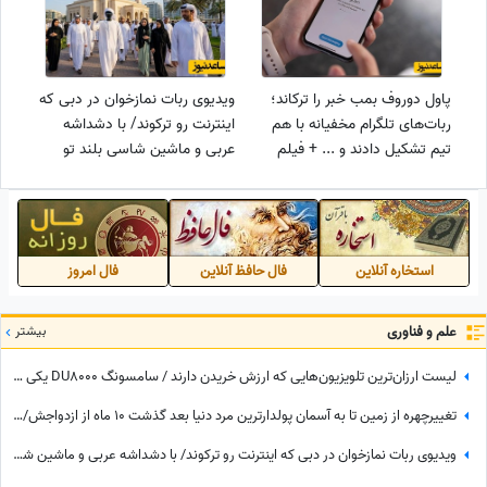
پاول دوروف بمب خبر را ترکاند؛
ویدیوی ربات نمازخوان در دبی که
ربات‌های تلگرام مخفیانه با هم
اینترنت رو ترکوند/ با دشداشه
تیم تشکیل دادند و ... + فیلم
عربی و ماشین شاسی بلند تو
مراسم عید قربان شرکت کرده😂
استخاره آنلاین
فال حافظ آنلاین
فال امروز
علم و فناوری
بیشتر
لیست ارزان‌ترین تلویزیون‌هایی که ارزش خریدن دارند / سامسونگ DU8000 یکی از ارزانترین تلویزیون‌های بازار
تغییرچهره از زمین تا به آسمان پولدارترین مرد دنیا بعد گذشت 10 ماه از ازدواجش/ چه زود پیرت کرد+عکس
ویدیوی ربات نمازخوان در دبی که اینترنت رو ترکوند/ با دشداشه عربی و ماشین شاسی بلند تو مراسم عید قربان شرکت کرده😂