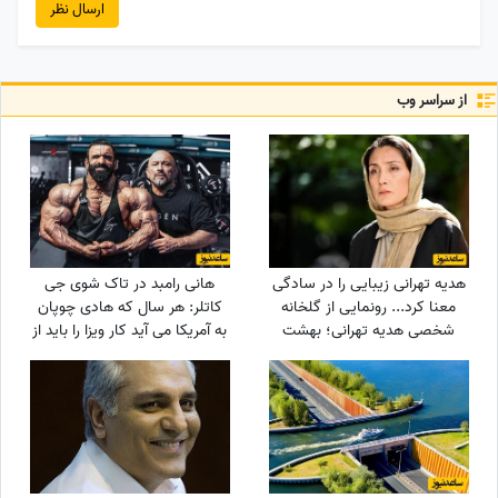
ارسال نظر
از سراسر وب
هدیه تهرانی زیبایی را در سادگی
هانی رامبد در تاک شوی جی
معنا کرد... رونمایی از گلخانه
کاتلر: هر سال که هادی چوپان
شخصی هدیه تهرانی؛ بهشت
به آمریکا می آید کار ویزا را باید از
شمعدانی‌های رنگی خانم بازیگر
صفر انجام دهیم/ این که او
همه را شگفت‌زده کرد!
قهرمان مستر المپیا است هیچ
فرقی برای موضوع ویزا ندارد