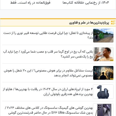
1404: از رخ‌نمایی خلاقانه کتاب‌ها
فوق‌العاده در راه است… فقط
تا حضور شازده کوچولو/فضایی
کمی صبر کن و ببین! زندگی هنوز
روح‌انگیز و آرامش‌بخش برای تمرکز
بهترین هدیه‌اش را برای تو نگه
و موفقیت
داشته است!
پربازدید‌ترین‌ها در علم و فناوری
از پیشتازی تا تعلل؛ چرا ایران فرصت طلایی توسعه فیبر نوری را از دست
داد؟
بلایی که آب یخ در اوج گرما سر قلب و عصب شما می‌آورد / چرا نباید آب
یخ را یک‌نفس سر کشید؟
لیست مشاغل مقاوم در برابر هوش مصنوعی! / این 20 شغل را هوش
مصنوعی نمی‌تواند انجام بدهد
4 مورد از ایرپادهای ارزان در سال 2024؛ در رقابت با بهترین‌ها / هایلو از
بهترین برندهای هندزفری بلوتوثی ارزان
بهترین گوشی های گیمینگ سامسونگ در کلاس های مختلف 2024 /
بدون شک سامسونگ S24 Ultra در حال حاضر قدرتمندترین گوشی