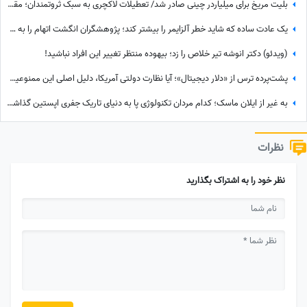
بلیت مریخ برای میلیاردر چینی صادر شد/ تعطیلات لاکچری به سبک ثروتمندان؛ مقصد فضا و ماه
یک عادت ساده که شاید خطر آلزایمر را بیشتر کند؛ پژوهشگران انگشت اتهام را به سمت تلویزیون گرفتند
(ویدئو) دکتر انوشه تیر خلاص را زد؛ بیهوده منتظر تغییر این افراد نباشید!
پشت‌پرده ترس از «دلار دیجیتال»؛ آیا نظارت دولتی آمریکا، دلیل اصلی این ممنوعیت است؟
به غیر از ایلان ماسک؛ کدام مردان تکنولوژی پا به دنیای تاریک جفری اپستین گذاشتند؟ + مدرک
نظرات
نظر خود را به اشتراک بگذارید