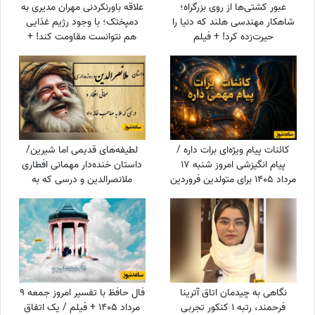
عبور کشتی‌ها از روی بزرگراه؛
علاقه باورنکردنی مهران مدیری به
شاهکار مهندسی هلند که دنیا را
دمپختک؛ با وجود رژیم غذایی
حیرت‌زده کرد! + فیلم
هم نتوانست مقاومت کند! +
ویدئو
کائنات پیام ویژه‌ای برات داره /
لطیفه‌های قدیمی اما شیرین/
پیام انگیزشی امروز شنبه 17
داستان خنده‌دار مهمانی افطاری
مرداد 1405 برای متولدین فروردین
ملانصرالدین و درسی که به
تا اسفند: امروز با حفظ تمرکز و
میزبان پررو داد😄
پشتکار، یک گام دیگر به
خواسته‌هایتان نزدیک می‌شوید +
ویدئو
نگاهی به چیدمان اتاق آترینا
فال حافظ با تفسیر امروز جمعه 9
فرحمند، رتبه 1 کنکور تجربی
مرداد 1405 + فیلم / یک اتفاق