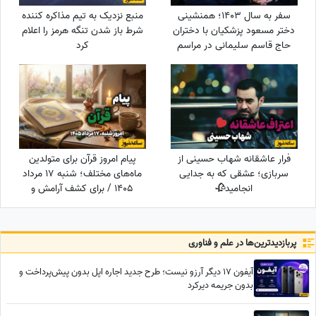
سفر به سال 1403؛ همنشینی
منبع نزدیک به تیم مذاکره کننده
دختر مسعود پزشکیان با دختران
شرط باز شدن تنگه هرمز را اعلام
حاج قاسم سلیمانی در مراسم
کرد
تنفیذ ریاست جمهوری+عکس
فرار عاشقانه شهاب حسینی از
پیام امروز قرآن برای متولدین
سربازی؛ عشقی که به جدایی
ماه‌های مختلف؛ شنبه 17 مرداد
انجامید🥀
1405 / برای کشف آرامش و
خوشبختی به آغوش خدا برویم
پربازدید‌ترین‌ها در علم و فناوری
آیفون 17 دیگر آرزو نیست؛ طرح جدید اجاره اپل بدون پیش‌پرداخت و
بدون جریمه دیرکرد