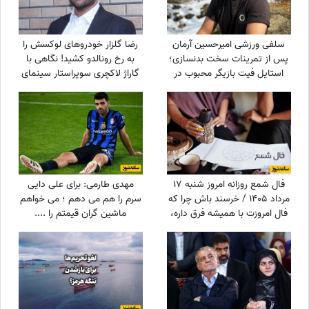
سلفی ورزشی امیرحسین آرمان
رضا گلزار خودروهای لوکسش را
پس از تمرینات سخت بدنسازی؛
به رخ رونالدو کشید! نگاهی با
استایل فیت بازیگر محبوب در
گاراژ لاکچری سوپراستار سینمای
باشگاه
ایران+عکس
فال شمع روزانه امروز شنبه 17
مهدی طارمی: برای علی دایی
مرداد 1405 / خرسند باش چرا که
سرم را هم می دهم ؛ می خواهم
فال امروزت با همیشه فرق داره،
ماشین گران قیمتم را ....
تغییر بزرگی در راهه، ثروت، عشق
یا سفر