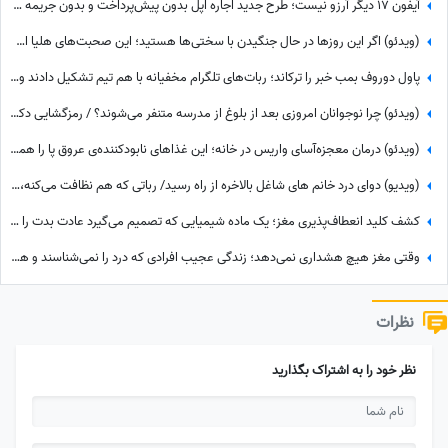
آیفون 17 دیگر آرزو نیست؛ طرح جدید اجاره اپل بدون پیش‌پرداخت و بدون جریمه دیرکرد
(ویدئو) اگر این روزها در حال جنگیدن با سختی‌ها هستید؛ این صحبت‌های هلیا امامی انگیزه شروع دوباره را به شما می‌دهد
پاول دوروف بمب خبر را ترکاند؛ ربات‌های تلگرام مخفیانه با هم تیم تشکیل دادند و ... + فیلم
(ویدئو) چرا نوجوانان امروزی بعد از بلوغ از مدرسه متنفر می‌شوند؟ / رمزگشایی دکتر سعید عزیزی از یک لجبازی هوشمندانه + راهکار عبور
(ویدئو) درمان معجزه‌آسای واریس در خانه؛ این غذاهای نابودکننده‌ی عروق پا را همین امروز حذف کنید!
(ویدیو) دوای درد خانم های شاغل بالاخره از راه رسید/ رباتی که هم نظافت می‌کنه، هم شیرینی می‌پزه، هم دلتون رو با سنتور می‌بره!😍
کشف کلید انعطاف‌پذیری مغز؛ یک ماده شیمیایی که تصمیم می‌گیرد عادت بدت را ادامه بدهی یا نه
وقتی مغز هیچ هشداری نمی‌دهد؛ زندگی عجیب افرادی که درد را نمی‌شناسند و هر روز در معرض خطر هستند
نظرات
نظر خود را به اشتراک بگذارید