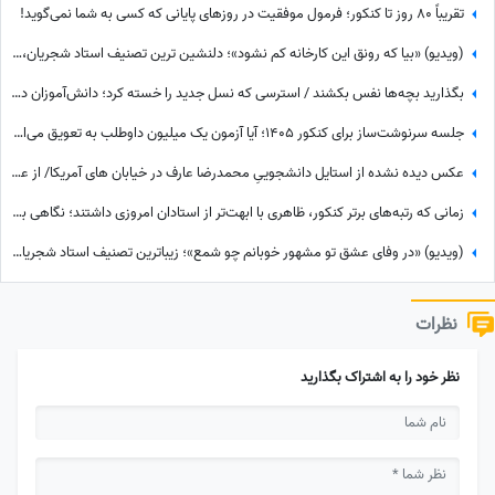
تقریباً 80 روز تا کنکور؛ فرمول موفقیت در روزهای پایانی که کسی به شما نمی‌گوید!
(ویدیو) «بیا که رونق این کارخانه کم نشود»؛ دلنشین ترین تصنیف استاد شجریان، خسرو آواز ایران/ شعرهای حافظ با این صدای بهشتی روح رو به پرواز درمیاره😍
بگذارید بچه‌ها نفس بکشند / استرسی که نسل جدید را خسته کرد؛ دانش‌آموزان در برزخ امتحانات نهایی، جنگ، کنکور و ...
جلسه سرنوشت‌ساز برای کنکور 1405؛ آیا آزمون یک میلیون داوطلب به تعویق می‌افتد؟
عکس دیده نشده از استایل دانشجوییِ محمدرضا عارف در خیابان های آمریکا/ از عینک فریم‌درشت تا پیراهن راه‌راه با رنگ شاد
زمانی که رتبه‌های برتر کنکور، ظاهری با ابهت‌تر از استادان امروزی داشتند؛ نگاهی به تیپ و استایل رتبه‌های برتر کنکور سال 1354 + عکس
(ویدیو) «در وفای عشق تو مشهور خوبانم چو شمع»؛ زیباترین تصنیف استاد شجریان، خسرو آواز ایران با شعر حافظ/ آدم هیچوقت از گوش دادن به این صدا خسته نمیشه😍
نظرات
نظر خود را به اشتراک بگذارید