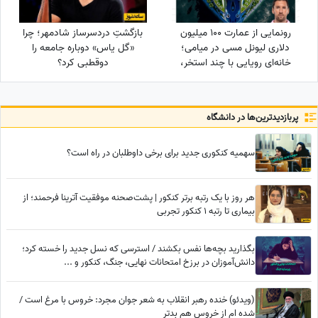
رونمایی از عمارت 100 میلیون
بازگشتِ دردسرساز شادمهر؛ چرا
دلاری لیونل مسی در میامی؛
«گل یاس» دوباره جامعه را
خانه‌ای رویایی با چند استخر،
دو‌قطبی کرد؟
سینمای خانگی و گاراژ بزرگ!
پربازدید‌ترین‌ها در دانشگاه
سهمیه کنکوری جدید برای برخی داوطلبان در راه است؟
هر روز با یک رتبه برتر کنکور | پشت‌صحنه موفقیت آترینا فرحمند؛ از
بیماری تا رتبه 1 کنکور تجربی
بگذارید بچه‌ها نفس بکشند / استرسی که نسل جدید را خسته کرد؛
دانش‌آموزان در برزخ امتحانات نهایی، جنگ، کنکور و ...
(ویدئو) خنده رهبر انقلاب به شعر جوان مجرد: خروس با مرغ است /
شده ام از خروس هم بدتر