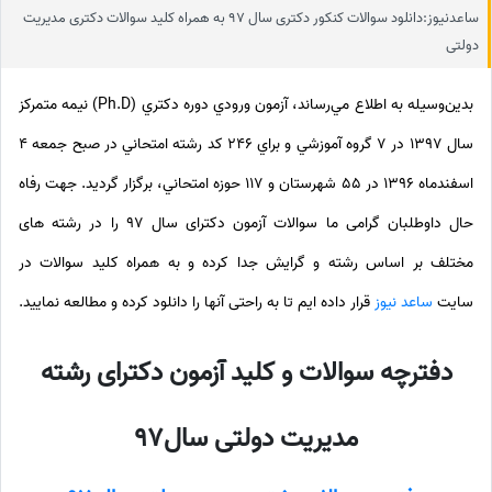
ساعدنیوز:دانلود سوالات کنکور دکتری سال 97 به همراه کلید سوالات دکتری مدیریت
دولتی
بدين‌وسيله به اطلاع مي‌رساند، آزمون ورودي دوره دكتري (Ph.D) نيمه ‌متمركز
سال 1397 در 7 گروه آموزشي و براي 246 كد رشته امتحاني در صبح جمعه 4
اسفندماه 1396 در 55 شهرستان و 117 حوزه امتحاني، برگزار گرديد. جهت رفاه
حال داوطلبان گرامی ما سوالات آزمون دکترای سال 97 را در رشته های
مختلف بر اساس رشته و گرایش جدا کرده و به همراه کلید سوالات در
سایت
ساعد نیوز
قرار داده ایم تا به راحتی آنها را دانلود کرده و مطالعه نمایید.
دفترچه سوالات و کلید آزمون دکترای رشته
مدیریت دولتی
سال97