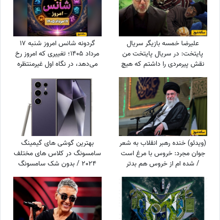
علیرضا خمسه بازیگر سریال
گردونه شانس امروز شنبه 17
پایتخت: در سریال پایتخت من
مرداد 1405؛ تغییری که امروز رخ
نقش پیرمردی را داشتم که هیچ
می‌دهد، در نگاه اول غیرمنتظره
دیالوگی نداشت! پنجعلی از طریق
است اما ...
نگاهش با مردم حرف می زد
(ویدئو) خنده رهبر انقلاب به شعر
بهترین گوشی های گیمینگ
جوان مجرد: خروس با مرغ است
سامسونگ در کلاس های مختلف
/ شده ام از خروس هم بدتر
2024 / بدون شک سامسونگ
S24 Ultra در حال حاضر
قدرتمندترین گوشی سامسونگ
برای گیمینگ در بازار است