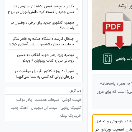
بگذارید بچه‌ها نفس بکشند / استرسی که
نسل جدید را خسته کرد؛ دانش‌آموزان در برزخ
امتحانات نهایی، جنگ، کنکور و ...
سهمیه کنکوری جدید برای برخی داوطلبان در
راه است؟
جنجال کارمند دانشگاه علامه به خاطر تذکر
حجاب به دختر دانشجو با لباس آستین کوتاه!
ماجرا چیست؟
توصیه ویژه رهبر شهید انقلاب به حسن
روحانی درباره کتاب بینوایان + ویدئو
تقریباً 80 روز تا کنکور؛ فرمول موفقیت در
روزهای پایانی که کسی به شما نمی‌گوید!
ساعدنیوز: دنبال تسلط بر منابع کنکور هستید؟ با دانلود رایگان نمونه سوالات کنکور کارشناسی ارشد تاریخ سال 1391 به همراه پاسخنامه
وب گردی
م و دوره اسلامی) است که برای مرور
قیمت گوشی
تبلیغات هدفمند
پالاز موکت
کلینیک زیبایی
قیمت ارز دیجیتال
آهنگ جدید
خرید بک لینک
رشد، بازخوانی و تحلیل
ان اهمیت ویژه‌ای در