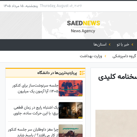
Thursday, August 06, 2026
پنجشنبه، 15 مرداد 1405
خبر با تو
استان‌ها
روه دامپزشکی
وزارت بهداشت
پربازدید‌ترین‌ها در دانشگاه
الات کنکور کارشناسی ارشد تاریخ سال 1391 + پاسخنامه کلیدی
جلسه سرنوشت‌ساز برای کنکور
1405؛ آیا آزمون یک میلیون
داوطلب به تعویق می‌افتد؟
یک اشتباه رایج در زمان قطعی
برق؛ با این حرکت ساده، جلوی
خسارت چند صدمیلیونی را بگیرید
چرا مغز داوطلبان سر جلسه کنکور
از کار می‌افتد؟ / پاسخ شاید