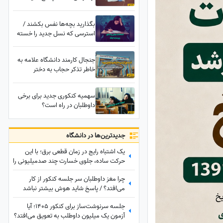
هوش بیشتر نباشد
بگذارید بچه‌ها نفس بکشند /
استرسی که نسل جدید را خسته
کرد؛ دانش‌آموزان در برزخ
امتحانات نهایی، جنگ، کنکور و ...
جنجال کارمند دانشگاه علامه به
خاطر تذکر حجاب به دختر
دانشجو با لباس آستین کوتاه!
ماجرا چیست؟
سهمیه کنکوری جدید برای برخی
داوطلبان در راه است؟
جدید‌ترین‌ها در دانشگاه
یک اشتباه رایج در زمان قطعی برق؛ با این
حرکت ساده، جلوی خسارت چند صدمیلیونی را
بگیرید
چرا مغز داوطلبان سر جلسه کنکور از کار
می‌افتد؟ / پاسخ شاید هوش بیشتر نباشد
جلسه سرنوشت‌ساز برای کنکور 1405؛ آیا
آزمون یک میلیون داوطلب به تعویق می‌افتد؟