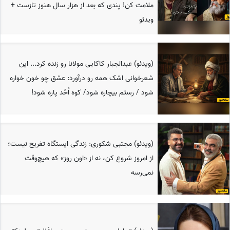
ملامت کن! پندی که بعد از هزار سال هنوز تازست +
ویدئو
(ویدئو) عبدالجبار کاکایی مولانا رو زنده کرد... این
شعرخوانی اشک همه رو درآورد: عشق چو خون خواره
شود / رستم بیچاره شود/ کوه اُحُد پاره شود!
(ویدئو) مجتبی شکوری: زندگی ایستگاه تفریح نیست؛
از امروز شروع کن، نه از «اون روز» که هیچ‌وقت
نمی‌رسه