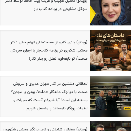
(ویدئو) تحلیل عجیب و غریب بیت حافظ توسط دکتر
سوگل مشایخی در برنامه کتاب باز
(ویدئو) یادی کنیم از صحبت‌های الهام‌بخش دکتر
مجتبی شکوری در برنامه کتاب‌باز با اجرای سروش
صحت/ تو نابغه‌ای، تعلل رو بذار کنار!
لحظاتی دلنشین در کنار مهران مدیری و سروش
صحت با دیالوگ ماندگار هملت/ بودن یا نبودن؟
مسئله این است! آیا شریفتر آنست که ضربات و
لطمات روزگار نامساعد را متحمل شویم...
(ویدئو) سخنان شنیدنی و تامل‌برانگیز مجتبی شکوری،