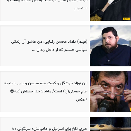
مرداد/ تبدیل شدن دردناک کودکان غزه به پوست و
استخوان
(فیلم) داماد محسن رضایی: من عاشق آن زندانی
سیاسی هستم که از داخل زندان ...
این نوزاد خوشگل و کیوت ،نوه محسن رضایی و نتیجه
امام خمینی(ره) است/ ماشالا خدا حفظش کنه😍
+عکس
خبری تلخ برای اسرائیل و حامیانش؛ سرنگونی 80