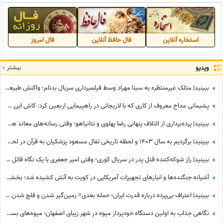
استخاره آنلاین
فال حافظ آنلاین
فال امروز
ویدیو
بیشتر
ببینید| متلک غیرمنتظره به سینا مهراد وسط فیلمبرداری سریال بدنام؛ واکنش طبیعی او همه را غافلگیر کرد
پشیمانی مداح معروف از کاری که با لاریجانی در راهپیمایی اربعین کرد: کاش این کار را نمی‌کردم
ببینید| پرده‌برداری از ائتلاف پنهانی رضا پهلوی و نتانیاهو؛ وقتی رسانه‌های معاند هم به بی‌عرضگی اپوزیسیون اعتراف می‌کنند!
ببینید| برگردیم به سال 1403 و لحظه تاریخی تفال مسعود پزشکیان به قرآن در لحظه ورود به ریاست جمهوری؛ نمایش آیات در حضور مخبر و پدر داماد رهبر شهید انقلاب
ببینید| راز شوکه‌کننده قتل پدر در سریال کوری؛ وقتی امیر جعفری با یک نگاه قاتل را گیر انداخت!
آشیانه جنگنده‌ها و انبارهای تجهیزات آمریکایی در کویت به آتش کشیده شد؛ بخشی از انتقام حمله به قشم تیک خورد!
ببینید| اعتراف بی‌پرده درباره قدرت ایران؛ حمله بعدی= زمین‌گیر شدن و فلج شدن ما!
نگاهی جذاب به اولین دستگاه خودپرداز میوه در شهر زیبای اصفهان؛ میوه‌های بسته بندی شده و خوش‌رنگ فقط با یه کارت کشیدن به دستتون میرسه+ویدیو/ عجب تکنولوژی باحالی😍