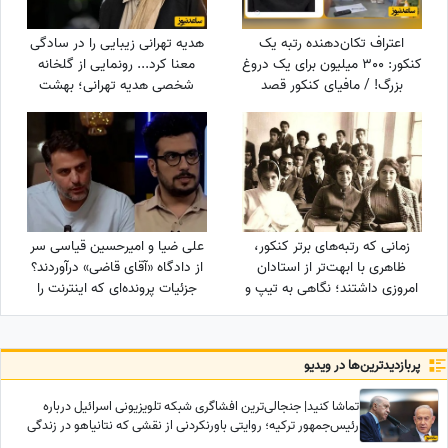
اعتراف تکان‌دهنده رتبه یک
هدیه تهرانی زیبایی را در سادگی
کنکور: 300 میلیون برای یک دروغ
معنا کرد... رونمایی از گلخانه
بزرگ! / مافیای کنکور قصد
شخصی هدیه تهرانی؛ بهشت
داشت...
شمعدانی‌های رنگی خانم بازیگر
همه را شگفت‌زده کرد!
زمانی که رتبه‌های برتر کنکور،
علی ضیا و امیرحسین قیاسی سر
ظاهری با ابهت‌تر از استادان
از دادگاه «آقای قاضی» درآوردند؟
امروزی داشتند؛ نگاهی به تیپ و
جزئیات پرونده‌ای که اینترنت را
استایل رتبه‌های برتر کنکور سال
ترکاند!
1354 + عکس
پربازدید‌ترین‌ها در ویدیو
تماشا کنید| جنجالی‌ترین افشاگری شبکه تلویزیونی اسرائیل درباره
رئیس‌جمهور ترکیه؛ روایتی باورنکردنی از نقشی که نتانیاهو در زندگی
اردوغان داشته