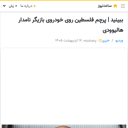
ساعدنیوز
●
درباره ما
●
ببینید | پرچم فلسطین روی خودروی بازیگر نامدار
هالیوودی
ویدیو
خبری
پنجشنبه، 17 اردیبهشت 1405