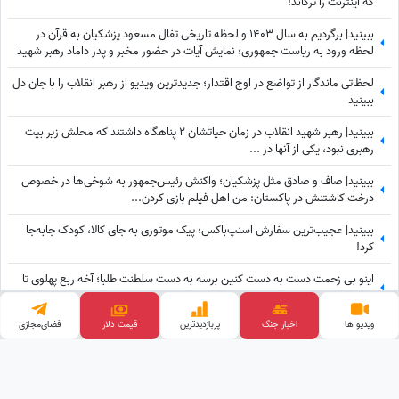
که اینترنت را ترکاند!
ببینید| برگردیم به سال 1403 و لحظه تاریخی تفال مسعود پزشکیان به قرآن در
لحظه ورود به ریاست جمهوری؛ نمایش آیات در حضور مخبر و پدر داماد رهبر شهید
انقلاب
لحظاتی ماندگار از تواضع در اوج اقتدار؛ جدیدترین ویدیو از رهبر انقلاب را با جان دل
ببینید
ببینید| رهبر شهید انقلاب در زمان حیاتشان 2 پناهگاه داشتند که محلش زیر بیت
رهبری نبود، یکی از آنها در ...
ببینید| صاف و صادق مثل پزشکیان؛ واکنش رئیس‌جمهور به شوخی‌ها در خصوص
درخت کاشتنش در پاکستان: من اهل فیلم بازی کردن...
ببینید| عجیب‌ترین سفارش اسنپ‌باکس؛ پیک موتوری به جای کالا، کودک جابه‌جا
کرد!
اینو بی زحمت دست به دست کنین برسه به دست سلطنت طلبا؛ آخه ربع پهلوی تا
حالا توی دعوای محله‌ای هم شرکت نکرده که آرزوی این چنینی براش دارید!+ویدیو
ویدیو ها
اخبار جنگ
پربازدید‌ترین
فضای‌مجازی
ببینید| اعتراف بی‌پرده درباره قدرت ایران؛ حمله بعدی= زمین‌گیر شدن و فلج شدن
قیمت طلا
ما!
وب گردی