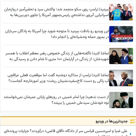
ببینید| ترامپ روی سکو منجمد شد؛ واکنش سرد و تحقیرآمیز دروازه‌بان
اسپانیایی آبروی نداشته‌یِ رئیس‌جمهور آمریکا را جلوی دوربین‌ها به
آتش کشید!
این ویدیو رو بادقت ببینید تا متوجه شوید چرا آمریکا به پادگان سربازان
در بمپور حمله وحشیانه‌ای را انجام داد!
تماشا کنید| ناگفته‌هایی از زندگی خصوص رهبر معظم انقلاب با همسر
شهیدشان؛ از زندگی در آپارتمان 100 متری تا شام دادن و رسیدگی به
امور سه فرزندشان هنگامی که...
تماشا کنید| ترامپ از مذاکره دوشنبه گفت اما موقعیت فعلی عراقچی
آب پاکی رو دست کاخ‌سفیدنشینان ریخت؛ وزیر امورخارجه کجاست؟
از دست ندهید| چرا امام خمینی در روزهای پایانی عمرشان نمی‌خواستند
نوه خودشان سیدعلی خمینی را ببینند؟
جدید‌ترین‌ها در ویدیو
علی ضیا و امیرحسین قیاسی سر از دادگاه «آقای قاضی» درآوردند؟ جزئیات پرونده‌ای