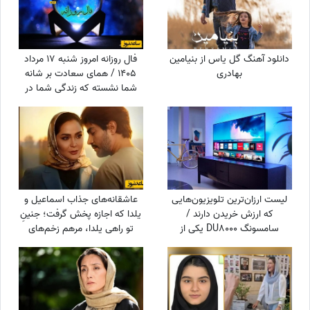
دانلود آهنگ گل یاس از بنیامین
فال روزانه امروز شنبه 17 مرداد
بهادری
1405 / همای سعادت بر شانه
شما نشسته که زندگی شما در
آستانه تغییر بزرگ است — فال
امروز را از دست ندهید!
لیست ارزان‌ترین تلویزیون‌هایی
عاشقانه‌های جذاب اسماعیل و
که ارزش خریدن دارند /
یلدا که اجازه پخش گرفت؛ جنینِ
سامسونگ DU8000 یکی از
تو راهی یلدا، مرهم زخم‌های
ارزانترین تلویزیون‌های بازار
سینا مهراد شد!