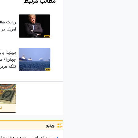
مطالب مرتبط
روایت هالی
آمریکا در 
ببینید| پای
جهان!/ ص
تنگه هرمز 
اس
ویدیو