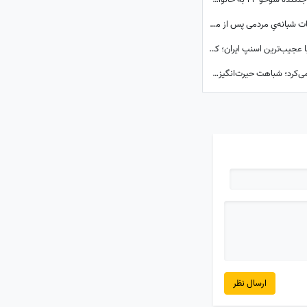
ببینید| جلسات فشرده برای یک تصمیم؛ تجمعات شبانه‌یِ مردمی پس از ماه صفر باز هم ادامه دارد؟
کشف گنجینه‌ای از عتیقه‌جات نفیس در سفر با عجیب‌ترین اسنپ ایران؛ کلکسیونی که همه را شگفت‌زده کرد
ببینید| این روحانی عراقی فقط شربت تعارف نمی‌کرد؛ شباهت حیرت‌انگیزش به رهبر شهید انقلاب همه را در این موکب متوقف کرد
ارسال نظر