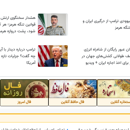
هشدار سخنگوی ارتش به
وودی ترامپ از درگیری ایران و
قوانین تنگه هرمز؛ هر که
تنگه هرمز
شود، پشت دروازه هرمز 
ان عبور رایگان از شاه‌راه انرژی
ترامپ درباره دیدار با آ
ف طولانی کشتی‌های جهان در
چه گفت؟ جزئیات تازه از
برای اخذ اجازه ایران + ویدیو
آمریکا
تخاره آنلاین
فال حافظ آنلاین
فال امروز
ببینید| اعتراف بی‌پرده درباره قدرت ایران؛ حمله بعدی= زمین‌گیر شدن و فلج شدن ما!