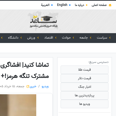
صفحه اصلی
●
درباره ما
●
English
●
العربية
سیاست
جامعه
حوادث
اقتصاد
ورزش
دانشگاه
دسترسی سریع:
تماشا کنید| افشاگری ب
قیمت طلا
مشترک تنگه هرمز!+ و
قیمت دلار
ویدیو
خبری
جمعه، 15 خرداد 1405
اخبار جنگ
پربازدید‌ترین ها
ویدیو ها