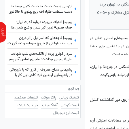
گتن به تهران پرده
اینو بی زحمت دست به دست کنین برسه به
دست سلطنت طلبا؛ آخه ربع پهلوی تا حالا توی
برداشت. به گفته او، آمریکایی‌ها در مقطعی برای تسلط بر بازارهای جهانی انرژی و مهار بحران‌ها، به ایران پیشنهاد کنترل مشترک و 50-50
دعوای محله‌ای هم شرکت نکرده که آرزوی این
ببینید| اعتراف بی‌پرده درباره قدرت ایران؛
چنینی براش دارید!+ویدیو
حمله بعدی= زمین‌گیر شدن و فلج شدن ما!
ببینید| فاجعه‌ای که اسرائیل را از درون
از محورهای اصلی تنش در
می‌بلعد؛ طوفانی از خروج سرمایه و نخبگان که
تن در مقاطعی برای حفظ
نتانیاهو را به خاک سیاه نشاند!
سردار کوثری پرده از ناگفته‌های شب شهادت
د شده است.
علی لاریجانی برداشت؛ ماجرای تماس آخر پسر
شهید لاریجانی چه بود؟
نگتن در ونزوئلا و ایران،
پشیمانی مداح معروف از کاری که با لاریجانی
میانه بازمی‌گردد.
در راهپیمایی اربعین کرد: کاش این کار را
نمی‌کردم
وب گردی
کلینیک زیبایی
پالاز موکت
تبلیغات هدفمند
روی میز گذاشتند: کنترل
قیمت گوشی
آهنگ جدید
خرید بک لینک
قیمت ارز دیجیتال
در معادلات امنیتی آن،
 این آبراهه برای ثبات