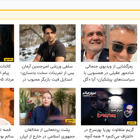
رمزگشایی از ویدیوی جنجالی
سلفی ورزشی امیرحسین آرمان
کائنات 
شادمهر عقیلی در همسویی با
پس از تمرینات سخت بدنسازی؛
سیاست‌های پزشکیان؛ آیا «گل
استایل فیت بازیگر محبوب در
یاس» بلیت برگشت به خانه
باشگاه
تا اسفن
است؟
گریم متفاوت پوریا پورسرخ در
پشت پرده‌هایی از مخالفان
«اعتراف می‌کنم» + همه آنچه
جمهوری اسلامی در خارج از ایران
سالم بو