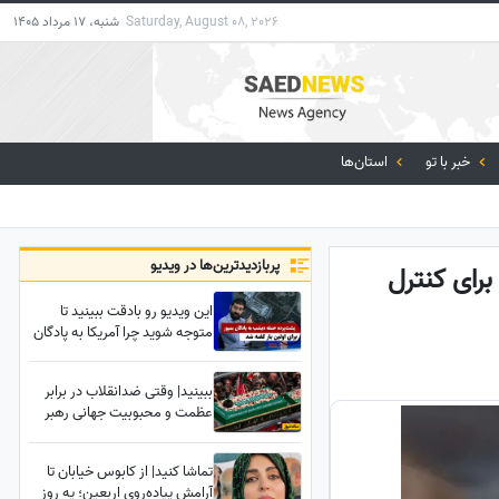
Saturday, August 08, 2026
شنبه، 17 مرداد 1405
خبر با تو
استان‌ها
پربازدید‌ترین‌ها در ویدیو
برای کنترل
این ویدیو رو بادقت ببینید تا
متوجه شوید چرا آمریکا به پادگان
سربازان در بمپور حمله
وحشیانه‌ای را انجام داد!
ببینید| وقتی ضدانقلاب در برابر
عظمت و محبوبیت جهانی رهبر
شهید انقلاب کم می‌آورد!
تماشا کنید| از کابوس خیابان تا
آرامش پیاده‌روی اربعین؛ یه روز