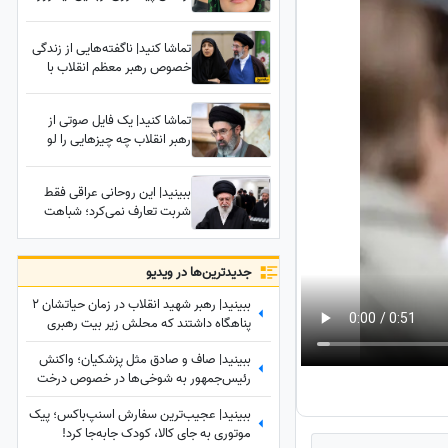
علیه رهبر شهید شعار میدادم
امروز شدم نایب الزیاره خود آقا...
تماشا کنید| ناگفته‌هایی از زندگی
خصوص رهبر معظم انقلاب با
همسر شهیدشان؛ از زندگی در
آپارتمان 100 متری تا شام دادن و
تماشا کنید| یک فایل صوتی از
رسیدگی به امور سه فرزندشان
رهبر انقلاب چه چیزهایی را لو
هنگامی که...
می‌دهد؟ 5 سرنخ پنهان در یک
صدا که چیزی از آن نمی‌دانستید
ببینید| این روحانی عراقی فقط
شربت تعارف نمی‌کرد؛ شباهت
حیرت‌انگیزش به رهبر شهید
انقلاب همه را در این موکب
متوقف کرد
جدید‌ترین‌ها در ویدیو
ببینید| رهبر شهید انقلاب در زمان حیاتشان 2
پناهگاه داشتند که محلش زیر بیت رهبری
نبود، یکی از آنها در ...
ببینید| صاف و صادق مثل پزشکیان؛ واکنش
رئیس‌جمهور به شوخی‌ها در خصوص درخت
کاشتنش در پاکستان: من اهل فیلم بازی
ببینید| عجیب‌ترین سفارش اسنپ‌باکس؛ پیک
کردن...
موتوری به جای کالا، کودک جابه‌جا کرد!