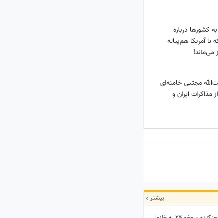
 کشورها درباره
 با آمریکا هم‌پیاله
می‌ماند!
یت‌الله مجتبی خامنه‌ای
 مذاکرات ایران و
بیشتر
تصاویر احساسی از لحظه اعلام شهادت خلبان جنگنده سوخو 24 به خانواده ایشان؛ لحظاتی تلخ از گریه و اشک...