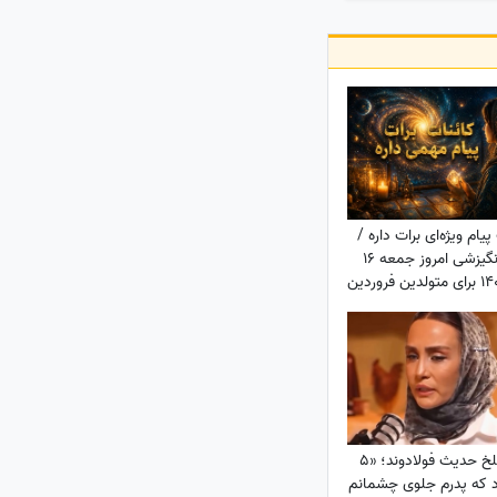
پیام ویژه‌ای برات داره /
پیام انگیزشی امروز جمعه 16
مرداد 1405 برای متولدین فروردین
د: امروز زمان درخشیدن
توست + ویدئو
قصه تلخ حدیث فولادوند؛ «5
د که پدرم جلوی چشمانم