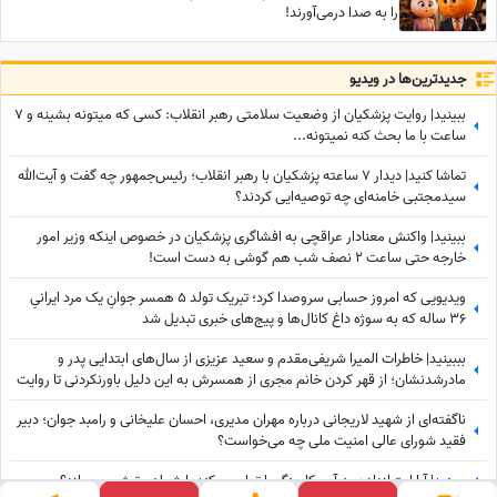
را به صدا درمی‌آورند!
جدید‌ترین‌ها در ویدیو
ببینید| روایت پزشکیان از وضعیت سلامتی رهبر انقلاب: کسی که میتونه بشینه و 7
ساعت با ما بحث کنه نمیتونه...
تماشا کنید| دیدار 7 ساعته پزشکیان با رهبر انقلاب؛ رئیس‌جمهور چه گفت و آیت‌الله
سیدمجتبی خامنه‌ای چه توصیه‌ایی کردند؟
ببینید| واکنش معنادار عراقچی به افشاگری پزشکیان در خصوص اینکه وزیر امور
خارجه حتی ساعت 2 نصف شب هم گوشی به دست است!
ویدیویی که امروز حسابی سروصدا کرد؛ تبریک تولد 5 همسر جوانِ یک مرد ایرانیِ
36 ساله که به سوژه داغ کانال‌ها و پیج‌های خبری تبدیل شد
بببینید| خاطرات المیرا شریفی‌مقدم و سعید عزیزی از سال‌های ابتدایی پدر و
مادرشدنشان؛ از قهر کردن خانم مجری از همسرش به این دلیل باورنکردنی تا روایت
آقای دکتر از همسرش پس از هر بار بچه‌دارشدن
ناگفته‌ای از شهید لاریجانی درباره مهران مدیری، احسان علیخانی و رامبد جوان؛ دبیر
فقید شورای عالی امنیت ملی چه می‌خواست؟
ببینید| آیا امتیازدادن به آمریکا جنگ را تمام می‌کند یا شعله‌ورترش می‌سازد؟