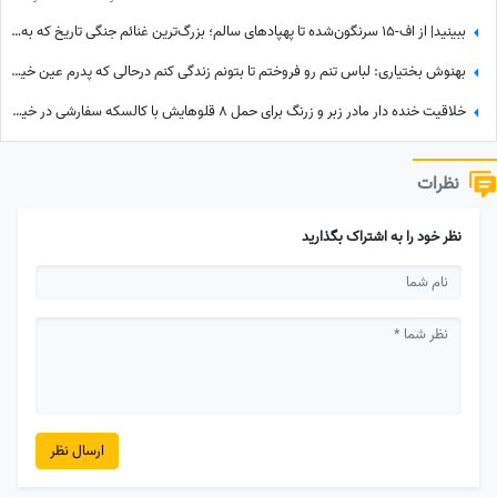
ببینید| از اف-15 سرنگون‌شده تا پهپادهای سالم؛ بزرگ‌ترین غنائم جنگی تاریخ که به دست ایران رسید!
بهنوش بختیاری: لباس تنم رو فروختم تا بتونم زندگی کنم درحالی که پدرم عین خیالش هم نبود! دل علیخانی رسما کباب شد
خلاقیت خنده دار مادر زبر و زرنگ برای حمل 8 قلوهایش با کالسکه سفارشی در خیابان حماسه ساز شد+عکس/ هنر نزد مادران است و بس!
نظرات
نظر خود را به اشتراک بگذارید
ارسال نظر