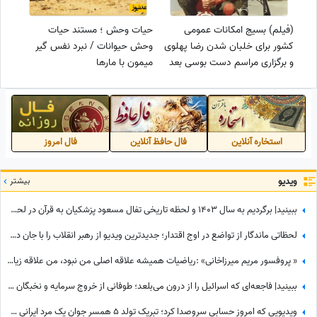
(فیلم) بسیج امکانات عمومی
حیات وحش ؛ مستند حیات
کشور برای خلبان شدن رضا پهلوی
وحش حیوانات / نبرد نفس گیر
و برگزاری مراسم دست بوسی بعد
میمون با مارها
از انجام اولین پرواز!
استخاره آنلاین
فال حافظ آنلاین
فال امروز
ویدیو
بیشتر
ببینید| برگردیم به سال 1403 و لحظه تاریخی تفال مسعود پزشکیان به قرآن در لحظه ورود به ریاست جمهوری؛ نمایش آیات در حضور مخبر و پدر داماد رهبر شهید انقلاب
لحظاتی ماندگار از تواضع در اوج اقتدار؛ جدیدترین ویدیو از رهبر انقلاب را با جان دل ببینید
« پروفسور مریم میرزاخانی» :ریاضیات همیشه علاقه اصلی من نبود، من علاقه زیادی به خواندن رمان داشتم، فکر میکردم یه روزی
ببینید| فاجعه‌ای که اسرائیل را از درون می‌بلعد؛ طوفانی از خروج سرمایه و نخبگان که نتانیاهو را به خاک سیاه نشاند!
ویدیویی که امروز حسابی سروصدا کرد؛ تبریک تولد 5 همسر جوانِ یک مرد ایرانیِ 36 ساله که به سوژه داغ کانال‌ها و پیج‌های خبری تبدیل شد