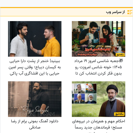
از سراسر وب
🎁جعبه شانسی امروز 19 مرداد
ببینید| خنجر از پشتِ دارا حیایی
1405؛ خونه شانس امروزت رو
به کیسان دیباج؛ وقتی پسر امین
بدون فکر کردن انتخاب کن تا
حیایی با این افشاگری آب پاکی
ببینی کائنات برات چی در نظر
رو دست رفیق مظلومش ریخت!
گرفته
احکام مهم و هم‌زمان در نیروهای
دانلود آهنگ بمونی برام از رضا
مسلح؛ فرماندهان جدید رسماً
صادقی