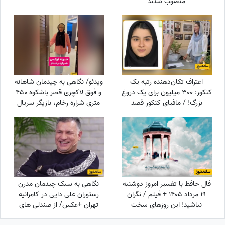
منصوب شدند
اعتراف تکان‌دهنده رتبه یک
ویدئو/ نگاهی به چیدمان شاهانه
کنکور: 300 میلیون برای یک دروغ
و فوق لاکچری قصر باشکوه 450
بزرگ! / مافیای کنکور قصد
متری شراره رخام، بازیگر سریال
داشت...
ناریا در زعفرانیه تهران/ از مبلمان
مدرن و شیک تا تابلوهای هنری
+ فنگ شویی
فال حافظ با تفسیر امروز دوشنبه
نگاهی به سبک چیدمان مدرن
19 مرداد 1405 + فیلم / نگران
رستوران علی دایی در کامرانیه
نباشید! این روزهای سخت
تهران +عکس/ از صندلی های
موندنی نیستند و به زودی درهای
بنفش و گیاهان تا سقف شیشه