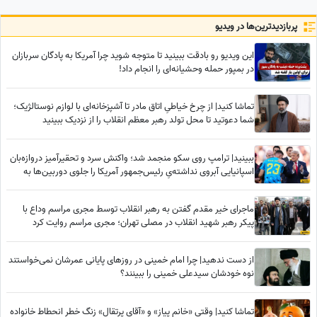
رحمت الهی به رویت باز می‌شود
ای و پرده های ساده
و لبخند بر لبانت می‌نشیند
پربازدید‌ترین‌ها در ویدیو
این ویدیو رو بادقت ببینید تا متوجه شوید چرا آمریکا به پادگان سربازان
در بمپور حمله وحشیانه‌ای را انجام داد!
تماشا کنید| از چرخ خیاطیِ اتاق مادر تا آشپزخانه‌ای با لوازم نوستالژیک؛
شما دعوتید تا محل تولد رهبر معظم انقلاب را از نزدیک ببینید
ببینید| ترامپ روی سکو منجمد شد؛ واکنش سرد و تحقیرآمیز دروازه‌بان
اسپانیایی آبروی نداشته‌یِ رئیس‌جمهور آمریکا را جلوی دوربین‌ها به
آتش کشید!
ماجرای خیر مقدم گفتن به رهبر انقلاب توسط مجری مراسم وداع با
پیکر رهبر شهید انقلاب در مصلی تهران؛ مجری مراسم روایت کرد
از دست ندهید| چرا امام خمینی در روزهای پایانی عمرشان نمی‌خواستند
نوه خودشان سیدعلی خمینی را ببینند؟
تماشا کنید| وقتی «خانم پیاز» و «آقای پرتقال» زنگ خطر انحطاط خانواده