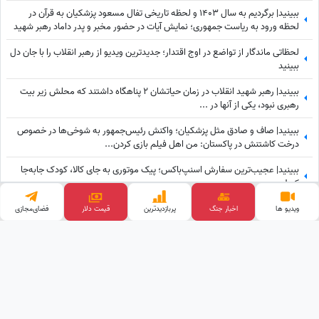
ببینید| برگردیم به سال 1403 و لحظه تاریخی تفال مسعود پزشکیان به قرآن در
لحظه ورود به ریاست جمهوری؛ نمایش آیات در حضور مخبر و پدر داماد رهبر شهید
انقلاب
لحظاتی ماندگار از تواضع در اوج اقتدار؛ جدیدترین ویدیو از رهبر انقلاب را با جان دل
ببینید
ببینید| رهبر شهید انقلاب در زمان حیاتشان 2 پناهگاه داشتند که محلش زیر بیت
رهبری نبود، یکی از آنها در ...
ببینید| صاف و صادق مثل پزشکیان؛ واکنش رئیس‌جمهور به شوخی‌ها در خصوص
درخت کاشتنش در پاکستان: من اهل فیلم بازی کردن...
ببینید| عجیب‌ترین سفارش اسنپ‌باکس؛ پیک موتوری به جای کالا، کودک جابه‌جا
کرد!
اینو بی زحمت دست به دست کنین برسه به دست سلطنت طلبا؛ آخه ربع پهلوی تا
ویدیو ها
اخبار جنگ
پربازدید‌ترین
فضای‌مجازی
قیمت طلا
حالا توی دعوای محله‌ای هم شرکت نکرده که آرزوی این چنینی براش دارید!+ویدیو
وب گردی
آهنگ جدید
قیمت گوشی
خرید بک لینک
قیمت ارز دیجیتال
پالاز موکت
کلینیک زیبایی
تبلیغات هدفمند