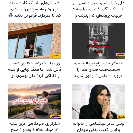
علی ضیا و امیرحسین قیاسی سر
داستان‌های طنز / حکایت خنده
از دادگاه «آقای قاضی» درآوردند؟
دار زیرکی ملانصرالدین؛ یه کاری
جزئیات پرونده‌ای که اینترنت را
کرد تا عمردارند فراموش نکنند 😂
ترکاند!
+ ویدئو
شاهکار جدید پاچه‌ورمالیده‌های
راز موفقیت رتبه 9 کنکور انسانی
سلطنت‌طلب صدای همه را
فاش شد؛ اما هدف نهایی او همه
درآورد! + عکس / از اون شازده
را غافلگیر کرد/ علی بهمن‌آبادی:
همچین طرفداری بعید نیست!
می‌خواهم جانم را ...
وقتی سحر دولتشاهی از خانواده
شکرگزاری صبحگاهی امروز شنبه
و ایران گفت، بغض مهمان
17 مرداد 1405 + ویدئو / صبح