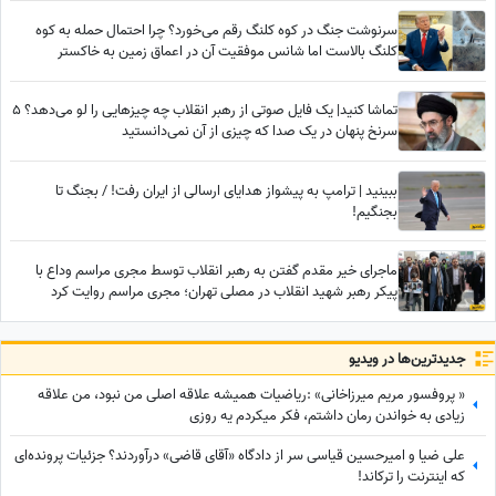
سرنوشت جنگ در کوه کلنگ رقم می‌خورد؟ ‌چرا احتمال حمله به کوه
کلنگ بالاست اما شانس موفقیت آن در اعماق زمین به خاکستر
می‌نشیند؟
تماشا کنید| یک فایل صوتی از رهبر انقلاب چه چیزهایی را لو می‌دهد؟ 5
سرنخ پنهان در یک صدا که چیزی از آن نمی‌دانستید
ببینید | ترامپ به پیشواز هدایای ارسالی از ایران رفت! / بجنگ تا
بجنگیم!
ماجرای خیر مقدم گفتن به رهبر انقلاب توسط مجری مراسم وداع با
پیکر رهبر شهید انقلاب در مصلی تهران؛ مجری مراسم روایت کرد
جدید‌ترین‌ها در ویدیو
« پروفسور مریم میرزاخانی» :ریاضیات همیشه علاقه اصلی من نبود، من علاقه
زیادی به خواندن رمان داشتم، فکر میکردم یه روزی
علی ضیا و امیرحسین قیاسی سر از دادگاه «آقای قاضی» درآوردند؟ جزئیات پرونده‌ای
که اینترنت را ترکاند!