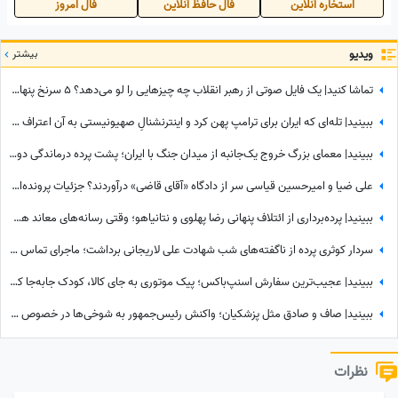
استخاره آنلاین
فال حافظ آنلاین
فال امروز
ویدیو
بیشتر
تماشا کنید| یک فایل صوتی از رهبر انقلاب چه چیزهایی را لو می‌دهد؟ 5 سرنخ پنهان در یک صدا که چیزی از آن نمی‌دانستید
ببینید| تله‌ای که ایران برای ترامپ پهن کرد و اینترنشنالِ صهیونیستی به آن اعتراف کرد!
ببینید| معمای بزرگ خروج یک‌جانبه از میدان جنگ با ایران؛ پشت پرده درماندگی دولتمردان آمریکایی!
علی ضیا و امیرحسین قیاسی سر از دادگاه «آقای قاضی» درآوردند؟ جزئیات پرونده‌ای که اینترنت را ترکاند!
ببینید| پرده‌برداری از ائتلاف پنهانی رضا پهلوی و نتانیاهو؛ وقتی رسانه‌های معاند هم به بی‌عرضگی اپوزیسیون اعتراف می‌کنند!
سردار کوثری پرده از ناگفته‌های شب شهادت علی لاریجانی برداشت؛ ماجرای تماس آخر پسر شهید لاریجانی چه بود؟
ببینید| عجیب‌ترین سفارش اسنپ‌باکس؛ پیک موتوری به جای کالا، کودک جابه‌جا کرد!
ببینید| صاف و صادق مثل پزشکیان؛ واکنش رئیس‌جمهور به شوخی‌ها در خصوص درخت کاشتنش در پاکستان: من اهل فیلم بازی کردن...
نظرات