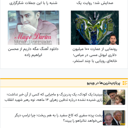
صدایش شد؛ روایت یک
شنبه را با این جملات شکرگزاری
دلبستگی عمیق به وسعت یک
آغاز کن؛ شاید امروز بهترین خبر
خانه به نام ایران❤«همه
در انتظارت باشد
خانواده‌ام خارج هستند ولی...»
رونمایی از عمارت 100 میلیون
دانلود آهنگ مگه داریم از محسن
دلاری لیونل مسی در میامی؛
ابراهیم زاده
خانه‌ای رویایی با چند استخر،
سینمای خانگی و گاراژ بزرگ!
پربازدید‌ترین‌ها در ویدیو
ببینید| یک کودک، یک پدربزرگ و ماجرایی که کسی از آن خبر نداشت؛
رازی شنیده نشده درباره تدفین زهرای 14 ماهه، نوه رهبر شهید انقلاب
در حرم امام رضا (ع)
پشت پرده سفری که کاخ سفید را به هم ریخت؛ چرا ترامپ دیگر
نمی‌خواهد نتانیاهو را ببیند؟