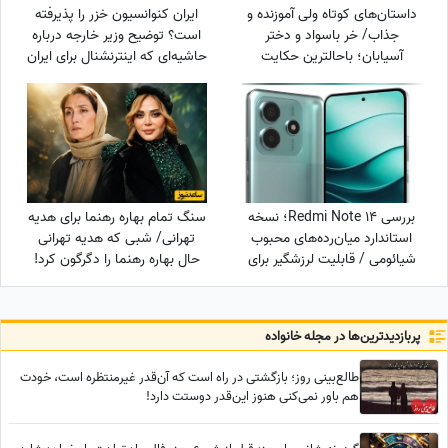
داستان‌های کوتاه ولی آموزنده و
ایران کنوانسیون خزر را پذیرفته
جذاب/ خر باسواد و دختر
است؟ توضیح وزیر خارجه درباره
آسیابان؛ باحالترین حکایت
حاشیه‌ای که اینترنشنال برای ایران
مرزبان نامه
درست کرد
بررسی Redmi Note 14؛ نسخه
سنگ تمام بهاره رهنما برای هدیه
استاندارد میان‌رده‌های محبوب
تهرانی/ شبی که هدیه تهرانی
شیائومی / قابلیت لرزشگیر برای
حال بهاره رهنما را دگرگون کرد!
دوربین اصلی شیائومی
پربازدید‌ترین‌ها در مجله خانواده
طالع‌بینی روز؛ بازگشتی در راه است که آن‌قدر غیرمنتظره است، خودت
هم باور نمی‌کنی هنوز این‌قدر دوستت دارد!