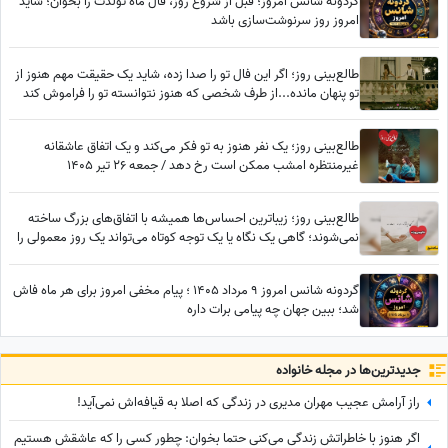
گردونه شانس امروز؛ قبل از شروع روز، فال ماه تولدت را بخوان؛ شاید
امروز روز سرنوشت‌سازی باشد
طالع‌بینی روز؛ اگر این فال تو را صدا زده، شاید یک حقیقت مهم هنوز از
تو پنهان مانده...از طرف شخصی که هنوز نتوانسته تو را فراموش کند
طالع‌بینی روز؛ یک نفر هنوز به تو فکر می‌کند و یک اتفاق عاشقانه
غیرمنتظره امشب ممکن است رخ دهد / جمعه 26 تیر 1405
طالع‌بینی روز؛ زیباترین احساس‌ها همیشه با اتفاق‌های بزرگ ساخته
نمی‌شوند؛ گاهی یک نگاه یا یک توجه کوتاه می‌تواند یک روز معمولی را
به خاطره‌ای خاص تبدیل کند / پنج‌شنبه 15 مرداد 1405
گردونه شانس امروز 9 مرداد 1405 ؛ پیام مخفی امروز برای هر ماه فاش
شد؛ ببین جهان چه پیامی برات داره
جدید‌ترین‌ها در مجله خانواده
راز آرامش عجیب مهران مدیری در زندگی که اصلا به قیافه‌اش نمی‌آید!
اگر هنوز با خاطراتش زندگی می‌کنی حتما بخوان: چطور کسی را که عاشقش هستیم