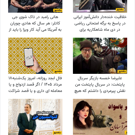
خلاقیت خنده‌دار دانش‌آموز ایرانی
هانی رامبد در تاک شوی جی
در پاسخ به برگه امتحانی ریاضی
کاتلر: هر سال که هادی چوپان
در دی ماه شاهکاریه برای
به آمریکا می آید کار ویزا را باید از
خودش/ من یکی که تا حالا
صفر انجام دهیم/ این که او
اینجوری معنی آمار رو نفهمیده
قهرمان مستر المپیا است هیچ
بودم😂
فرقی برای موضوع ویزا ندارد
علیرضا خمسه بازیگر سریال
فال ابجد روزانه، امروز یک‌شنبه18
پایتخت: در سریال پایتخت من
مرداد 1405 / اگر قصد ازدواج و یا
نقش پیرمردی را داشتم که هیچ
معامله ای داری و یا قصد شراکت
دیالوگی نداشت! پنجعلی از طریق
و سرمایه گذاری داری ...
نگاهش با مردم حرف می زد