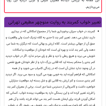
این مقاله به بررسی دیدگاه معبران شرقی و غربی درباره این رویا
می‌پردازیم.
تعبیر خواب کمربند به روایت منوچهر مطیعی تهرانی
کمربند در خواب میزان برخورداری شما را از مجموع امکاناتی که در بیداری
دارید نشان می دهد. تعبیر کمر بند تا حدی به کلاه نزدیک است ولی واقعیت و
عمق آن از جهاتی بیشتر است. کلاه ارزش و بهائی است که دیگران به شما می
دهند ولی کمر بند لذت و بهره ای است که خودتان از موقعیت و امکانات
خویش می برید و هیچ ربطی با دید و نظر و رای مردم ندارد. اگر در خواب دیدید
کمر بندی را محکم بسته اید که قلابی بزرگ دارد و از نظر خودتان هیچ نقصی
در آن وجود ندارد نشان آن است که در زندگی کامیاب می شوید و از همه
امکاناتی که فراهم آورده اید به خوبی بهره می گیرید و سود می برید. اگر دیدید
کمر بندی سست و کم ارزش به قلابی لق و شل بسته اید موقعیت متزلزلی
خواهید داشت و کامروائی از دسترس شما دور است. برخی از معبران کمر بند
را فرزند تعبیر کرده اند و این بستگی دارد به موقعیت بیننده خواب. کسانی که
امکان آوردن فرزند برای ایشان هست کمر بند می تواند فرزند باشد و آن هم
فرزند ذکور که باعث سربلندی و نیک نامی پدر خویش می شود. اگر در خواب