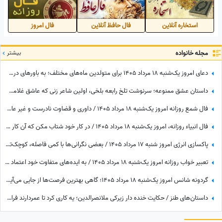
استخاره آنلاین
فال حافظ آنلاین
فال امروز
مجله خانواده
بیشتر
دعای امروز یک‌شنبه 18 مرداد 1405 برای متولدین ماه‌های مختلف؛ به باورهای درستت پایبند بمان، حتی اگر دیگران آن را نپذیرند
داستان عشق ممنوعه؛ سرنوشت تلخ رابعه بلخی، اولین شاعر زنی که عاشق غلامش شد اما به دست برادرش کشته شد! و اشعاری که با خون نوشته شد
فال شمع روزانه امروز یک‌شنبه 18 مرداد 1405 / داوری و قضاوت نادرست و غیر عادلانه‌ای درباره شما می‌شود، اما ...
فال انبیاء روزانه، امروز یک‌شنبه 18 مرداد 1405 / در کار خود شتاب مکن که آن کار شیطان است و عاقبت پشیمان خواهی شد، اما ...
پاکسازی انرژی امروز شنبه 17 مرداد 1405 / بعضی نگرانی‌ها با کمی فاصله، کوچک‌تر از چیزی می‌شوند که تصور می‌کردی
تعبیر خواب روزانه امروز یک‌شنبه 18 مرداد 1405 / به ایده‌های متفاوت خود اعتماد کنید؛ شاید همان فکری که ساده به نظر می‌رسد، ارزش بیشتری داشته باشد
گردونه شانس امروز یک‌شنبه 18 مرداد 1405؛ گاهی بهترین فرصت‌ها از جایی می‌آیند که انتظارش را نداری
داستان‌های طنز / حکایت خنده دار زیرکی ملانصرالدین؛ یه کاری کرد تا عمردارند فراموش نکنند 😂+ ویدئو