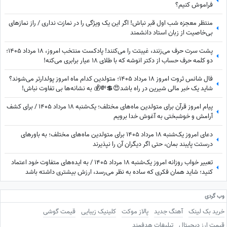
فراموش کنیم؟
منتظر معجزه شب اول قبر نباش! اگر این یک ویژگی را در نمازت نداری / راز نمازهای
بی‌خاصیت از زبان استاد دانشمند
پشت سرت حرف می‌زنند، غیبتت را می‌کنند! پادکست منتخب امروز، 18 مرداد 1405؛
دو کلمه حرف حساب از دکتر انوشه که با طلای 18 عیار برابری می‌کنه!
فال شانس ثروت امروز 18 مرداد 1405؛ متولدین کدام ماه امروز پولدارتر می‌شوند؟
شاید یک خبر مالی شیرین در راه باشد😍💲💸💰 به نشانه‌ها بی تفاوت نباش!
پیام امروز قرآن برای متولدین ماه‌های مختلف؛ یک‌شنبه 18 مرداد 1405 / برای کشف
آرامش و خوشبختی به آغوش خدا برویم
دعای امروز یک‌شنبه 18 مرداد 1405 برای متولدین ماه‌های مختلف؛ به باورهای
درستت پایبند بمان، حتی اگر دیگران آن را نپذیرند
تعبیر خواب روزانه امروز یک‌شنبه 18 مرداد 1405 / به ایده‌های متفاوت خود اعتماد
کنید؛ شاید همان فکری که ساده به نظر می‌رسد، ارزش بیشتری داشته باشد
وب گردی
خرید بک لینک
آهنگ جدید
پالاز موکت
کلینیک زیبایی
قیمت گوشی
قیمت ارز دیجیتال
تبلیغات هدفمند