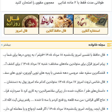
طولانی‌ مدت فقط با 2 ماده غذایی
معجون مقوی را امتحان کنید
+ عکس
استخاره آنلاین
فال حافظ آنلاین
فال امروز
مجله خانواده
بیشتر
فال حافظ با تفسیر امروز یک‌شنبه 18 مرداد 1405 +فیلم / به زودی درها برای شما باز می شود و به مقصود خود می رسید اما این ممکن است ...
پیام امروز قرآن برای متولدین ماه‌های مختلف؛ شنبه 17 مرداد 1405 / برای کشف آرامش و خوشبختی به آغوش خدا برویم
قشنگترین سفره عقد عروسی دهه شصتی با پنبه های توپی آویزون، توری های سفید و صورتی، آینه و شمعدون طلایی و کیک با دیزاین مخصوص همون روزا
فال شانس ثروت امروز 17 مرداد 1405؛ متولدین کدام ماه امروز پول به دستشان می‌رسد؟ شاید شانس امروز با تو یار باشه😍💲💸💰واریزی غیرمنتظره در راهه...
داستان‌های طنز / حکایت خنده دار زیرکی ملانصرالدین؛ یه کاری کرد تا عمردارند فراموش نکنند 😂+ ویدئو
حاج آقای قرائتی؛ من سه قلعه رو فتح کردم با سه تا خنده ... رفتم پیش آیت الله اتاق بگیرم بهم اتاق ندادن گفتن ریش نداری.. خندوندمش با این خنده قانون عمامه و ریش رفت هوا..😂👌
فال ابجد روزانه، امروز یک‌شنبه18 مرداد 1405 / اگر قصد ازدواج و یا معامله ای داری و یا قصد شراکت و سرمایه گذاری داری ...