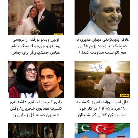
علاقه باورنکردنی مهران مدیری به
اولین ویدئو لورفته از عروسی
دمپختک؛ با وجود رژیم غذایی
رونالدو و جورجینا؛ سنگ تمام
هم نتوانست مقاومت کند! +
عباس جمشیدی‌فر برای جشن
ویدئو
نوستالژیک ستاره فوتبال!
فال انبیاء روزانه، امروز یک‌شنبه
یادی کنیم از لحظه‌ی عاشقانه‌ی
18 مرداد 1405 / در کار خود
کنسرت همایون شجریان/ وقتی
شتاب مکن که آن کار شیطان
همایون دسته گل زیبایی رو
است و عاقبت پشیمان خواهی
تقدیم میکنه به سحر
شد، اما ...
دولت‌شاهی/ چه تیپ مینیمال و
شیکی زده سحر خانم!