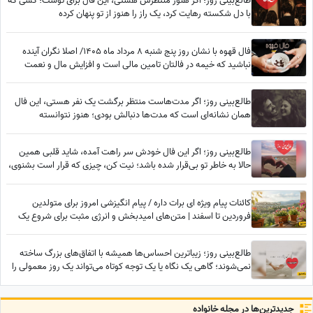
طالع‌بینی روز؛ اگر هنوز منتظرش هستی، این فال برای توست؛ کسی که
با دل شکسته رهایت کرد، یک راز را هنوز از تو پنهان کرده
فال قهوه با نشان روز پنج شنبه 8 مرداد ماه 1405/ اصلا نگران آینده
نباشید که خیمه در فالتان تامین مالی است و افزایش مال و نعمت
طالع‌بینی روز؛ اگر مدت‌هاست منتظر برگشت یک نفر هستی، این فال
همان نشانه‌ای است که مدت‌ها دنبالش بودی؛ هنوز نتوانسته
فراموشت کند... / پنج‌شنبه 25 تیر 1405
طالع‌بینی روز؛ اگر این فال خودش سر راهت آمده، شاید قلبی همین
حالا به خاطر تو بی‌قرار شده باشد؛ نیت کن، چیزی که قرار است بشنوی،
اشکت را در می‌آورد / پنج‌شنبه 8 مرداد 1405
کائنات پیام ویژه ای برات داره / پیام انگیزشی امروز برای متولدین
فروردین تا اسفند | متن‌های امیدبخش و انرژی مثبت برای شروع یک
روز عالی / پیام انگیزشی امروز جمعه 9 مرداد 1405 + ویدئو
طالع‌بینی روز؛ زیباترین احساس‌ها همیشه با اتفاق‌های بزرگ ساخته
نمی‌شوند؛ گاهی یک نگاه یا یک توجه کوتاه می‌تواند یک روز معمولی را
به خاطره‌ای خاص تبدیل کند / پنج‌شنبه 15 مرداد 1405
جدید‌ترین‌ها در مجله خانواده