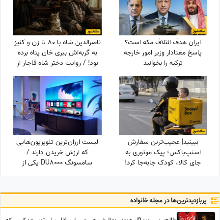
ایران هدف ائتلاف مکه است؟
ناصرالدین شاه با 80 تا زن و کنیز
پاسخ معنادار وزیر امور خارجه
به گربه‌اش ببری خان پناه برده
ترکیه را بخوانید
بود! / روایت دختر شاه قاجار از
لایه‌های پنهان حرمسرای شاهی
ببینید| عجیب‌ترین سفارش
لیست ارزان‌ترین تلویزیون‌هایی
اسنپ‌باکس؛ پیک موتوری به
که ارزش خریدن دارند /
جای کالا، کودک جابه‌جا کرد!
سامسونگ DU8000 یکی از
ارزانترین تلویزیون‌های بازار
پربازدید‌ترین‌ها در مجله خانواده