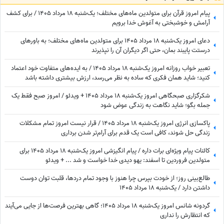
پیام امروز قرآن برای متولدین ماه‌های مختلف؛ یک‌شنبه 18 مرداد 1405 / برای کشف
آرامش و خوشبختی به آغوش خدا برویم
دعای امروز یک‌شنبه 18 مرداد 1405 برای متولدین ماه‌های مختلف؛ به باورهای
درستت پایبند بمان، حتی اگر دیگران آن را نپذیرند
تعبیر خواب روزانه امروز یک‌شنبه 18 مرداد 1405 / به ایده‌های متفاوت خود اعتماد
کنید؛ شاید همان فکری که ساده به نظر می‌رسد، ارزش بیشتری داشته باشد
شکرگزاری صبحگاهی امروز یک‌شنبه 18 مرداد 1405 + ویدئو / امروز صبح فقط یک
جمله بگو؛ شاید نگاهت به زندگی عوض شود
پاکسازی انرژی امروز یک‌شنبه 18 مرداد 1405 / قرار نیست امروز تمام مشکلات
زندگی حل شوند، کافی است یک قدم برای آرام‌تر شدن برداری
کائنات پیام ویژه‌ای برات داره / پیام انگیزشی امروز یک‌شنبه 18 مرداد 1405 برای
متولدین فروردین تا اسفند: یهو دیدی خدا خواست و شد ... + ویدئو
طالع‌بینی روز؛ از خودت بپرس چرا هنوز با وجود تمام دردها، قلبت توان دوست
داشتن دارد / یک‌شنبه 18 مرداد 1405
گردونه شانس امروز یک‌شنبه 18 مرداد 1405؛ گاهی بهترین فرصت‌ها از جایی می‌آیند
که انتظارش را نداری