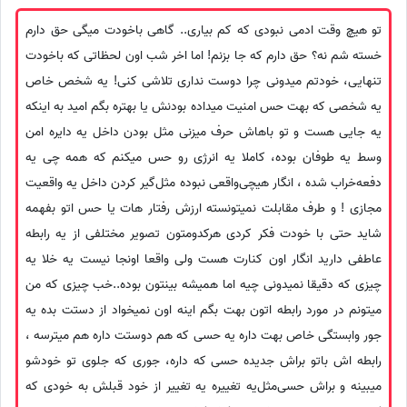
تو هیچ وقت ادمی نبودی که کم بیاری.. گاهی با‌خودت میگی حق دارم
خسته شم نه؟ حق دارم که جا بزنم! اما اخر شب اون لحظاتی که با‌خودت
تنهایی، خودتم میدونی چرا دوست نداری تلاشی کنی! یه شخص خاص
یه شخصی که بهت حس امنیت میداده بودنش یا بهتره بگم امید به اینکه
یه جایی هست و تو باهاش حرف‌ میزنی مثل بودن داخل یه دایره امن
وسط یه طوفان بوده، کاملا یه انرژی رو حس میکنم که همه چی یه
دفعه‌خراب شده ، انگار هیچی‌واقعی نبوده مثل‌گیر کردن داخل یه واقعیت
مجازی ! و طرف مقابلت نمیتونسته ارزش رفتار هات یا حس اتو بفهمه
شاید حتی با خودت فکر کردی هرکدومتون تصویر مختلفی از یه رابطه
عاطفی دارید انگار اون کنارت هست ولی واقعا اونجا نیست یه خلا یه
چیزی که دقیقا نمیدونی چیه اما همیشه بینتون بوده..خب چیزی که من
میتونم در مورد رابطه اتون بهت بگم اینه اون نمیخواد از دستت بده یه
جور وابستگی خاص بهت داره یه حسی که هم دوستت داره هم میترسه ،
رابطه اش با‌تو براش جدیده حسی که داره، جوری که جلوی تو خودشو
میبینه و براش حسی‌مثل‌یه تغییره یه تغییر از خود قبلش به خودی که