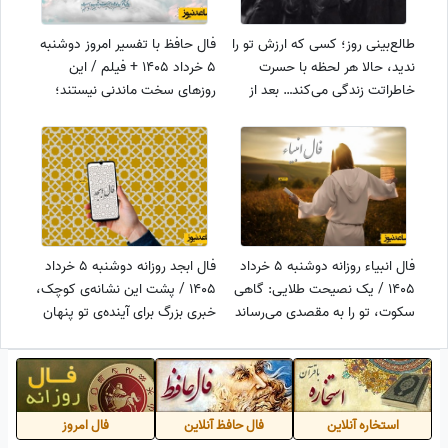
طالع‌بینی روز؛ کسی که ارزش تو را
فال حافظ با تفسیر امروز دوشنبه
ندید، حالا هر لحظه با حسرت
5 خرداد 1405 + فیلم / این
خاطراتت زندگی می‌کند… بعد از
روزهای سخت ماندنی نیستند؛
مدت‌ها سکوت، یک پیام ناگهانی
رحمت خدا نزدیک‌تر از همیشه
همه‌چیز را تغییر می‌دهد
است
فال انبیاء روزانه دوشنبه 5 خرداد
فال ابجد روزانه دوشنبه 5 خرداد
1405 / یک نصیحت طلایی: گاهی
1405 / پشت این نشانه‌ی کوچک،
سکوت، تو را به مقصدی می‌رساند
خبری بزرگ برای آینده‌ی تو پنهان
که حرف‌ها نمی‌رسانند
شده
استخاره آنلاین
فال حافظ آنلاین
فال امروز