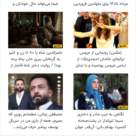
مرداد 1405 برای متولدین فروردین
شما می‌تواند حال خودتان و
تا اسفند: اگر می‌خواهیش رهاش
اطرافیانتان را بهتر کند
نکن + ویدئو
(عکس) رونمایی از عروس
ناصرالدین شاه با 80 تا زن و کنیز
ترکیه‌ای خاندان احمدی‌نژاد؛ از
به گربه‌اش ببری خان پناه برده
لباس عروس پوشیده و با شنل
بود! / روایت دختر شاه قاجار از
دور توری تا...
لایه‌های پنهان حرمسرای شاهی
نگاهی به تیپ مادر و دختری
مصطفی زمانی: مطمئنم روزی که
سیما تیرانداز در پشت‌صحنه
بمیرم، همه از بازی من در سریال
کنسرت بهنام بانی؛ آن‌قدر جوان
یوسف پیامبر حرف می‌زنند...
که همه گفتند خواهرش است! +
+ویدیو