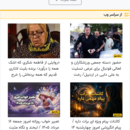
از سراسر وب
حضور دسته جمعی ورزشکاران و
«روایتی از فاطمه شکری که اشک
اهالی فوتبال برای عرض تسلیت
همه را درآورد؛ برنده بلیت لاتاری
به علی دایی در اردبیل/ رخت
قدیم که همه برده‌اش را خرج
عزای شهریار فوتبال ایران در مقام
دیگران کرد، اکنون بی‌مهری
اقوام درجه یک+عکس
می‌بیند!»
کائنات پیام ویژه ای برات داره /
تعبیر خواب روزانه امروز جمعه 16
پیام انگیزشی امروز چهارشنبه 14
مرداد 1405 / لبخند و نگاه مثبت