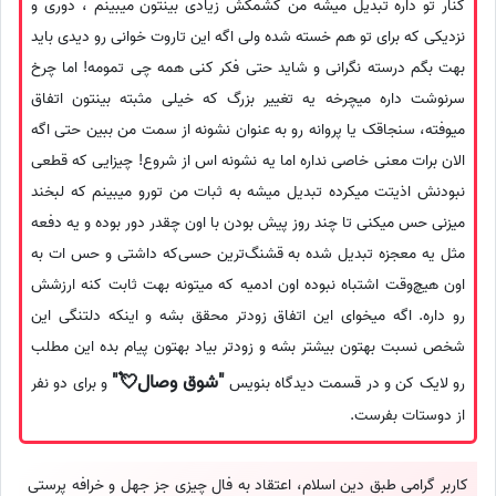
کنار تو داره تبدیل میشه من کشمکش زیادی بینتون میبینم ، دوری و
نزدیکی که برای تو هم خسته شده ولی اگه این تاروت خوانی رو دیدی باید
بهت بگم درسته نگرانی و‌ شاید حتی فکر کنی همه چی تمومه! اما‌ چرخ
سرنوشت داره میچرخه یه تغییر بزرگ که خیلی مثبته بینتون اتفاق
میوفته، سنجاقک‌ یا پروانه رو به عنوان نشونه از سمت من ببین حتی اگه
الان برات معنی خاصی نداره اما‌ یه نشونه اس از شروع! چیزایی که قطعی
نبودنش اذیتت میکرده تبدیل میشه به ثبات من تورو میبینم که لبخند
میزنی حس میکنی تا چند روز پیش بودن با اون چقدر دور بوده و‌ یه دفعه
مثل یه معجزه تبدیل شده به قشنگ‌ترین حسی‌که داشتی و‌ حس ات به
اون هیچ‌وقت اشتباه نبوده اون ادمیه که میتونه بهت ثابت کنه ارزشش
رو داره. اگه میخوای این اتفاق زودتر محقق بشه و اینکه دلتنگی این
شخص نسبت بهتون بیشتر بشه و زودتر بیاد بهتون پیام بده این مطلب
"شوق وصال💘"
رو لایک کن و در قسمت دیدگاه بنویس
و برای دو نفر
از دوستات بفرست.
کاربر گرامی طبق دین اسلام، اعتقاد به فال چیزی جز جهل و خرافه پرستی