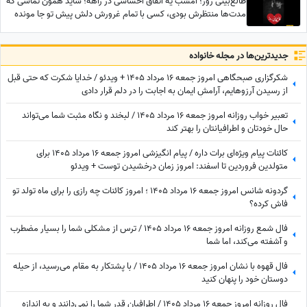
طالع‌بینی روز؛ امشب یه اتفاق احساسی در راهه؛ شاید همون تماسی که
مدت‌ها منتظرش بودی، کسی با تمام غرورش دلش پیش تو جا مونده
جدید‌ترین‌ها در مجله خانواده
شکرگزاری صبحگاهی امروز جمعه 16 مرداد 1405 + ویدئو / خدایا شکرت که حتی قبل
از رسیدن آرزوهایم، آرامشِ ایمان به اجابت را در دلم قرار دادی
تعبیر خواب روزانه امروز جمعه 16 مرداد 1405 / لبخند و نگاه مثبت شما می‌تواند
حال خودتان و اطرافیانتان را بهتر کند
کائنات پیام ویژه‌ای برات داره / پیام انگیزشی امروز جمعه 16 مرداد 1405 برای
متولدین فروردین تا اسفند: امروز زمان درخشیدن توست + ویدئو
گردونه شانس امروز جمعه 16 مرداد 1405 ؛ امروز کائنات چه رازی را برای ماه تولد تو
فاش کرده؟
فال شمع روزانه امروز جمعه 16 مرداد 1405 / ترس از مشکلی شما را بسیار مضطرب
و آشفته می‌کند، اما شما
فال قهوه با نشان امروز جمعه 16 مرداد 1405 / با پشتکار به مقام می‌رسید، از حیله
دوستان خود را پنهان کنید
فال روزانه امروز جمعه 16 مرداد 1405 / اطرافیان قدر شما را نمی‌دانند و به اندازه