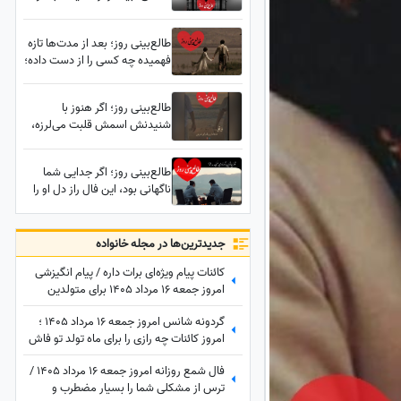
فکر می‌کند؛ امشب ممکنه خبری
برسه که مدت‌هاست در قلبت جا
طالع‌بینی روز؛ بعد از مدت‌ها تازه
دارد
فهمیده چه کسی را از دست داده؛
این بازگشت با تمام دفعات قبل
فرق دارد؛ همه چیز تغییر می‌کند/
طالع‌بینی روز؛ اگر هنوز با
چهارشنبه 7 مرداد 1405
شنیدنش اسمش قلبت می‌لرزه،
این فال دقیقاً برای توست؛ یک
اتفاق غیرمنتظره همه چیز رو
طالع‌بینی روز؛ اگر جدایی شما
تغییر میده
ناگهانی بود، این فال راز دل او را
فاش می‌کند؛ تا 7 روز آینده منتظر
این اتفاق باش...
جدید‌ترین‌ها در مجله خانواده
کائنات پیام ویژه‌ای برات داره / پیام انگیزشی
امروز جمعه 16 مرداد 1405 برای متولدین
فروردین تا اسفند: امروز زمان درخشیدن
گردونه شانس امروز جمعه 16 مرداد 1405 ؛
توست + ویدئو
امروز کائنات چه رازی را برای ماه تولد تو فاش
کرده؟
فال شمع روزانه امروز جمعه 16 مرداد 1405 /
ترس از مشکلی شما را بسیار مضطرب و