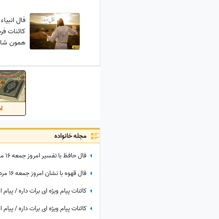
است
کائنات فر
همون شان
اس
مجله خانواده