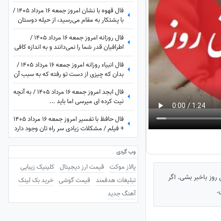
آشفته می‌کند، اما شما
فال قهوه با نشان امروز جمعه 16 مرداد 1405 /
با پشتکار به مقام می‌رسید، از حیله دوستان
خود را پنهان کنید
فال روزانه امروز جمعه 16 مرداد 1405 /
اطرافیان قدر شما را نمی‌دانند و به اندازه کافی
به شما ارزش نمی‌دهند، اما به زودی متوجه
فال انبیاء روزانه امروز جمعه 16 مرداد 1405 /
می‌شوید که ...
بدان که چیزی از دست تو رفته که به سبب آن
غم و اندوه می‌خوری، اما ...
فال ابجد امروز جمعه 16 مرداد 1405 / به آنچه
نیت کرده ای میرسی اما باید ...
فال حافظ با تفسیر امروز جمعه 16 مرداد 1405
+ فیلم / مشکلات زیادی سر راه تان وجود دارد
اما ...
وب گردی
پالاز موکت
قیمت ارز دیجیتال
کلینیک زیبایی
روز باخبر بشی. اگر
تبلیغات هدفمند
قیمت گوشی
خرید بک لینک
.
آهنگ جدید