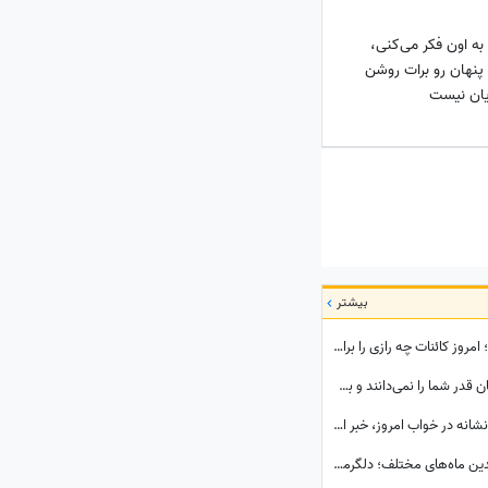
 به اون فکر می‌کنی،
 پنهان رو برات روشن
یان نیست
بیشتر
گردونه شانس امروز چهارشنبه 14 مرداد 1405 ؛ امروز کائنات چه رازی را برای ماه تولد تو فاش کرده؟
فال روزانه امروز جمعه 16 مرداد 1405 / اطرافیان قدر شما را نمی‌دانند و به اندازه کافی به شما ارزش نمی‌دهند، اما به زودی متوجه می‌شوید که ...
تعبیر خواب روزانه؛ متولد کدام ماهی؟ این 3 نشانه در خواب امروز، خبر از یک رویداد بزرگ می‌دهند! / چهارشنبه 14 مرداد 1405
دعای امروز پنج‌شنبه 15 مرداد 1405 برای متولدین ماه‌های مختلف؛ دلگرمی‌ای برای هر کس که در آرزوها و نیازهای زندگی مانده است