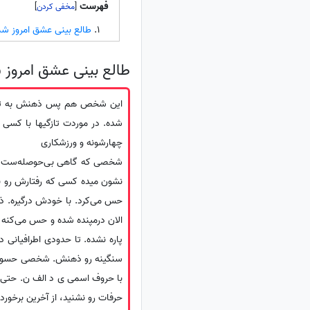
فهرست
]
[
طالع بینی عشق امروز شم
طالع بینی عشق امروز 
این شخص هم پس ذهنش به تو فکر
شده. در موردت تازگیها با کس
چهارشونه و ورزشکاری‌
شخصی که گاهی بی‌حوصله‌ست، گاه
نشون میده کسی که رفتارش رو ن
حس می‌کرد. با خودش درگیره. ذهن
الان درمپنده شده و حس می‌کنه 
پاره نشده. تا حدودی اطرافیانی
سنگینه رو ذهنش. شخصی حسود و
با حروف اسمی ی د الف ن. حتی خو
حرفات رو نشنید، از آخرین برخو