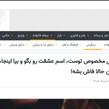
هنر و رسانه
علم و فناوری
بازار
مجله خانواده
ویدیو
عکس
اده
سرگرمی
فرهنگ و هنر
دنیای مد و زیبایی
دنیای ورزش
دی
ال مخصوص توست، اسم عشقت رو بگو و بیا اینجا، ق
ن حالا فاش بشه!