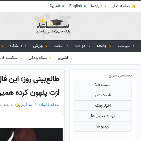
صفحه اصلی
●
درباره ما
●
English
●
العربية
سیاست
جامعه
حوادث
اقتصاد
ورزش
دانشگاه
آشپزی
سبک زندگی
سلامت خانو
دسترسی سریع:
طالع‌بینی روز؛ این ف
قیمت طلا
ازت پنهون کرده همی
قیمت دلار
مجله خانواده
سرگرمی
جمعه، 15 خرداد 1405
اخبار جنگ
پربازدید‌ترین ها
ویدیو ها