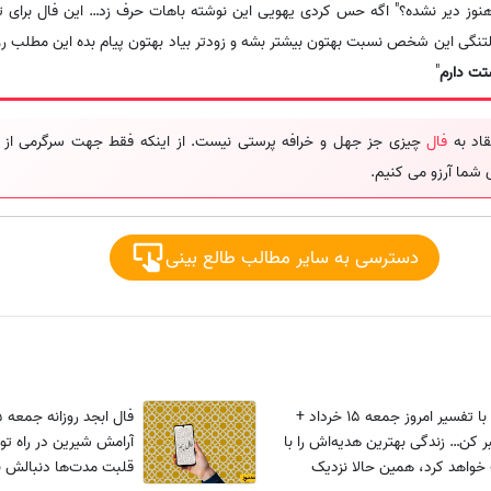
 هنوز دیر نشده؟" اگه حس کردی یهویی این نوشته باهات حرف زد… این فال برای تو
دلتنگی این شخص نسبت بهتون بیشتر بشه و زودتر بیاد بهتون پیام بده این مطلب 
ت دارم
"
قاد به
فال
چیزی جز جهل و خرافه پرستی نیست. از اینکه فقط جهت سرگرمی از فا
 شما آرزو می کنیم.
دسترسی به سایر مطالب طالع بینی
فال حافظ با تفسیر امروز جمعه 15 خرداد +
ر کن… زندگی بهترین هدیه‌اش را با
آرامش شیرین در راه 
واهد کرد، همین حالا نزدیک
قلبت مدت‌ها دنبالش ب