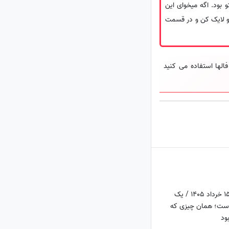
 بود. اگه میخوای این
رو لایک کن و در قسمت
لها استفاده می کنید
فال ابجد روزانه جمعه 15 خرداد 1405 / یک
توست؛ همان چیزی که
ود