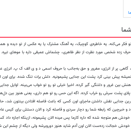
ا
شما
 می‌کنه. یه خاطره‌ی کوچیک، یه آهنگ مشترک یا یه عکس از تو دیده و همه 
ی حرف زده شخص مورد نظرت از نظر ظاهری، چشماش عمیقی داره با موهای تیره.
ی پر از انرژی، مغرور و حق به‌جانب با حروف اسمی د و ی الف ک پ. انرژی عناص
میشه پیش بینی کرد‌ پشت این جدایی پشیمونیه. دلش برات تنگ شده. برای اون ا
ش بین غرور و دلتنگی گیر کرده. اخیرا خیلی تو رو تو خواب می‌بینه. اوایل جدا
پلای پشت سرش رو خراب کرده. اگه این حس رو تو هم داری، یعنی هنوز بین دل‌ه
 درین جدایی نقش داشتن ماجرای اون کسی که باعث فاصله افتادن بینتون شد، حال
 خبرچین که رابطه شما رو دچار سردی و فاصله کرد و الان دستش برای کیس ع
دش هم متوجه شده که داره کارما پس میده الان پشیمونه، ازینکه اجازه داد کسی ب
رد خودش خجالت زده‌ست الان اون آدم شاید هنوز دوروبرشه ولی دیگه از چشم این