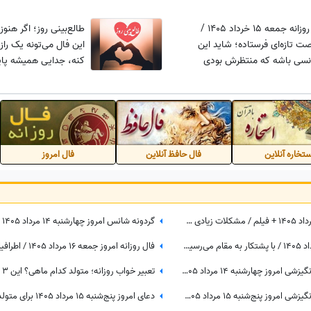
فال انبیاء روزانه جمعه 15 خرداد 1405 /
طالع‌بینی روز؛ اگر هنوز
صت تازه‌ای فرستاده؛ شاید این
این فال می‌تونه یک راز
سی باشه که منتظرش بودی
کنه، جدایی همیشه پا
تخاره آنلاین
فال حافظ آنلاین
فال امروز
فال حافظ با تفسیر امروز جمعه 16 مرداد 1405 + فیلم / مشکلات زیادی سر راه تان وجود دارد اما ...
فال قهوه با نشان امروز جمعه 16 مرداد 1405 / با پشتکار به مقام می‌رسید، از حیله دوستان خود را پنهان کنید
کائنات پیام ویژه ای برات داره / پیام انگیزشی امروز چهارشنبه 14 مرداد 1405 برای متولدین فروردین تا اسفند: اگر می‌خواهیش رهاش نکن + ویدئو
کائنات پیام ویژه ای برات داره / پیام انگیزشی امروز پنج‌شنبه 15 مرداد 1405 برای متولدین فروردین تا اسفند: هرگز، هرگز تسلیم نشو + ویدئو