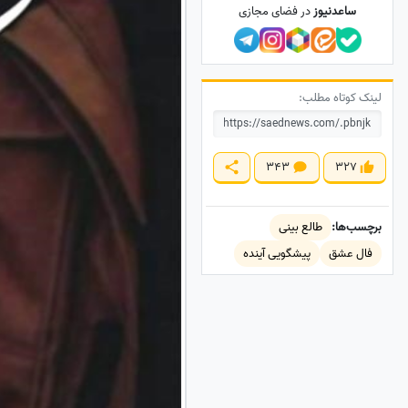
ساعدنیوز
در فضای مجازی
لینک کوتاه مطلب:
343
327
برچسب‌ها:
طالع بینی
فال عشق
پیشگویی آینده