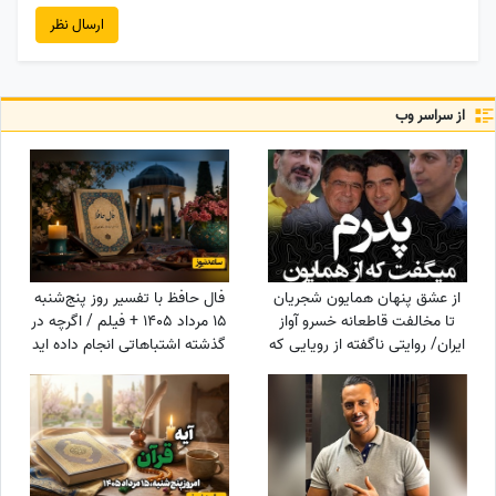
ارسال نظر
از سراسر وب
از عشق پنهان همایون شجریان
فال حافظ با تفسیر روز پنج‌شنبه
تا مخالفت قاطعانه خسرو آواز
15 مرداد 1405 + فیلم / اگرچه در
ایران/ روایتی ناگفته از رویایی که
گذشته اشتباهاتی انجام داده اید
در سایه موسیقی ماند!
اما به زودی دوران غم و اندوه
تمام می شود