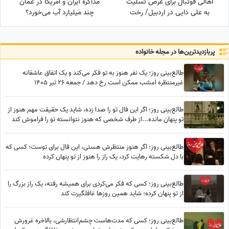
اهالی فوتبال برای عرض تسلیت
مذاکره ایران و آمریکا در عمان
به علی دایی در اردبیل/ رخت
چند میلیارد آب می‌خورد؟
عزای شهریار فوتبال ایران در مقام
اقوام درجه یک+عکس
پربازدید‌ترین‌ها در مجله خانواده
طالع‌بینی روز؛ یک نفر هنوز به تو فکر می‌کند و یک اتفاق عاشقانه
غیرمنتظره امشب ممکن است رخ دهد / جمعه 26 تیر 1405
طالع‌بینی روز؛ اگر این فال تو را صدا زده، شاید یک حقیقت مهم هنوز از
تو پنهان مانده...از طرف شخصی که هنوز نتوانسته تو را فراموش کند
طالع‌بینی روز؛ اگر هنوز منتظرش هستی، این فال برای توست؛ کسی که
با دل شکسته رهایت کرد، یک راز را هنوز از تو پنهان کرده
طالع‌بینی روز؛ کسی که فکر می‌کردی برای همیشه رفته، یک راز بزرگ را
از تو پنهان کرده؛ شاید همین روزها غافلگیرت کند
طالع‌بینی روز؛ کسی که مدت‌هاست چشم‌انتظارشی، بالاخره غرورش