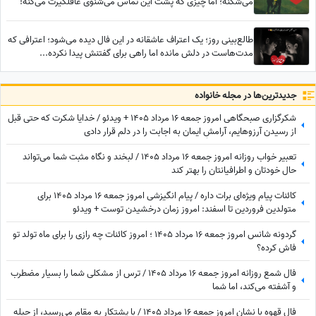
می‌شکنه؛ اما چیزی که پشت این تماس می‌شنوی غافلگیرت می‌کنه!
طالع‌بینی روز؛ یک اعتراف عاشقانه در این فال دیده می‌شود؛ اعترافی که
مدت‌هاست در دلش مانده اما راهی برای گفتنش پیدا نکرده...
جدید‌ترین‌ها در مجله خانواده
شکرگزاری صبحگاهی امروز جمعه 16 مرداد 1405 + ویدئو / خدایا شکرت که حتی قبل
از رسیدن آرزوهایم، آرامشِ ایمان به اجابت را در دلم قرار دادی
تعبیر خواب روزانه امروز جمعه 16 مرداد 1405 / لبخند و نگاه مثبت شما می‌تواند
حال خودتان و اطرافیانتان را بهتر کند
کائنات پیام ویژه‌ای برات داره / پیام انگیزشی امروز جمعه 16 مرداد 1405 برای
متولدین فروردین تا اسفند: امروز زمان درخشیدن توست + ویدئو
گردونه شانس امروز جمعه 16 مرداد 1405 ؛ امروز کائنات چه رازی را برای ماه تولد تو
فاش کرده؟
فال شمع روزانه امروز جمعه 16 مرداد 1405 / ترس از مشکلی شما را بسیار مضطرب
و آشفته می‌کند، اما شما
فال قهوه با نشان امروز جمعه 16 مرداد 1405 / با پشتکار به مقام می‌رسید، از حیله