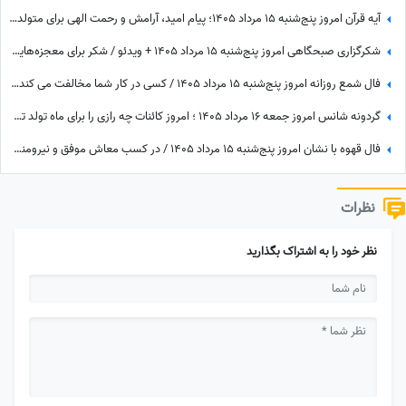
آیه قرآن امروز پنج‌شنبه 15 مرداد 1405؛ پیام امید، آرامش و رحمت الهی برای متولدین ماه‌های مختلف
شکرگزاری صبحگاهی امروز پنج‌شنبه 15 مرداد 1405 + ویدئو / شکر برای معجزه‌هایی که دیدم، برای نعمت‌هایی که هنوز ندیده‌ام، و برای آرزوهایی که همین حالا در مسیر رسیدن به من هستند
فال شمع روزانه امروز پنج‌شنبه 15 مرداد 1405 / کسی در کار شما مخالفت می کند، اما ...
گردونه شانس امروز جمعه 16 مرداد 1405 ؛ امروز کائنات چه رازی را برای ماه تولد تو فاش کرده؟
فال قهوه با نشان امروز پنج‌شنبه 15 مرداد 1405 / در کسب معاش موفق و نیرومند هستید و بر دشمنان غلبه می‌کنید مخصوصا بر ...
نظرات
نظر خود را به اشتراک بگذارید