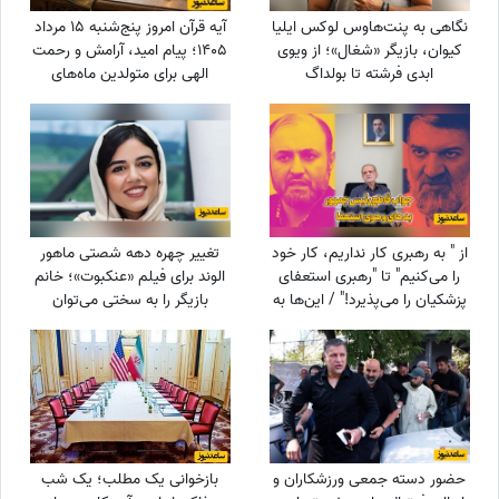
نگاهی به پنت‌هاوس لوکس ایلیا
آیه قرآن امروز پنج‌شنبه 15 مرداد
کیوان، بازیگر «شغال»؛ از ویوی
1405؛ پیام امید، آرامش و رحمت
ابدی فرشته تا بولداگ
الهی برای متولدین ماه‌های
دوست‌داشتنی و دکوراسیون
مختلف
چشم‌نواز
از " به رهبری کار نداریم، کار خود
تغییر چهره دهه شصتی ماهور
را می‌کنیم" تا "رهبری استعفای
الوند برای فیلم «عنکبوت»؛ خانم
پزشکیان را می‌پذیرد!" / این‌ها به
بازیگر را به سختی می‌توان
نفع چه کسی کار می‌کنند؟
شناخت + عکس
حضور دسته جمعی ورزشکاران و
بازخوانی یک مطلب؛ یک شب