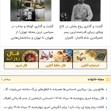
گشت و گذاری روح بخش در کاخ
گشت و گذاری کوتاه و جذاب در
ویلای زیبای قدرتمندترین پسر
سیاسی ترین محله تهران/ از
ناصرالدین شاه قاجار، کامران
طهران تا تهران و ساختمان‌هایی
میرزا، با آبشارهای پلکانی در
با معماری های تک و بینظیر+
خوش آب و هواترین محله تهران+
ویدئو
ویدئو
استخاره آنلاین
فال حافظ آنلاین
فال امروز
مجله خانواده
بیشتر
طالع‌بینی روز؛ زیباترین احساس‌ها همیشه با اتفاق‌های بزرگ ساخته نمی‌شوند؛ گاهی یک نگاه یا یک توجه کوتاه می‌تواند یک روز معمولی را به خاطره‌ای خاص تبدیل کند / پنج‌شنبه 15 مرداد 1405
فال روزانه امروز پنج‌شنبه 15 مرداد 1405 / احساس نارضایتی از عدم قدردانی اطرافیان، امری طبیعی است، اما ...
کائنات پیام ویژه ای برات داره / پیام انگیزشی امروز چهارشنبه 14 مرداد 1405 برای متولدین فروردین تا اسفند: اگر می‌خواهیش رهاش نکن + ویدئو